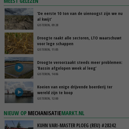
MEEST GELEZEN
‘De eerste 10 ton van de uienoogst zijn we nu
al kwijt’
GISTEREN, 09:28
Droogte raakt alle sectoren, LTO waarschuwt
voor lege schappen
GISTEREN, 11:05
Droogte veroorzaakt steeds meer problemen:
‘Bassin afgelopen week al leeg’
GISTEREN, 14:06
Koeien van enige drijvende boerderij ter
wereld zijn te koop
GISTEREN, 12:00
NIEUW OP
MECHANISATIE
MARKT.NL
KUHN VARI-MASTER PLOEG (REU) #28242