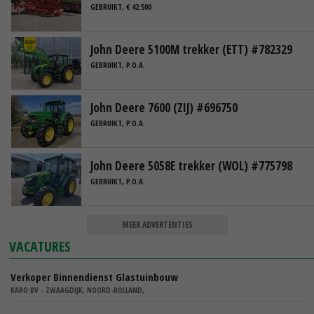
GEBRUIKT, € 42.500
John Deere 5100M trekker (ETT) #782329
GEBRUIKT, P.O.A.
John Deere 7600 (ZIJ) #696750
GEBRUIKT, P.O.A.
John Deere 5058E trekker (WOL) #775798
GEBRUIKT, P.O.A.
MEER ADVERTENTIES
VACATURES
Verkoper Binnendienst Glastuinbouw
KARO BV - ZWAAGDIJK, NOORD-HOLLAND,