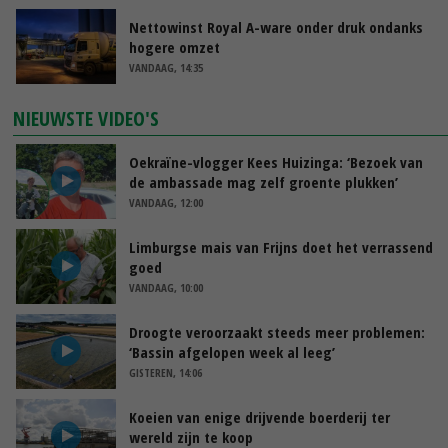
Nettowinst Royal A-ware onder druk ondanks
hogere omzet
VANDAAG, 14:35
NIEUWSTE VIDEO'S
Oekraïne-vlogger Kees Huizinga: ‘Bezoek van
de ambassade mag zelf groente plukken’
VANDAAG, 12:00
Limburgse mais van Frijns doet het verrassend
goed
VANDAAG, 10:00
Droogte veroorzaakt steeds meer problemen:
‘Bassin afgelopen week al leeg’
GISTEREN, 14:06
Koeien van enige drijvende boerderij ter
wereld zijn te koop