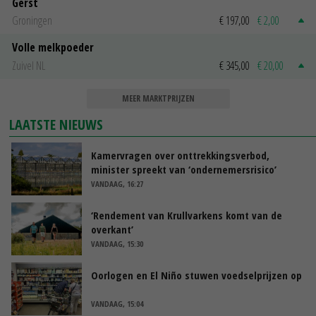
Gerst
Groningen
€ 197,00
€ 2,00
Volle melkpoeder
Zuivel NL
€ 345,00
€ 20,00
MEER MARKTPRIJZEN
LAATSTE NIEUWS
Kamervragen over onttrekkingsverbod,
minister spreekt van ‘ondernemersrisico’
VANDAAG, 16:27
‘Rendement van Krullvarkens komt van de
overkant’
VANDAAG, 15:30
Oorlogen en El Niño stuwen voedselprijzen op
VANDAAG, 15:04