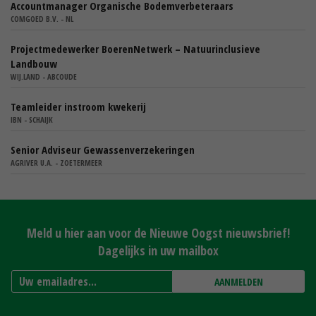
Accountmanager Organische Bodemverbeteraars
COMGOED B.V. - NL
Projectmedewerker BoerenNetwerk – Natuurinclusieve
Landbouw
WIJ.LAND - ABCOUDE
Teamleider instroom kwekerij
IBN - SCHAIJK
Senior Adviseur Gewassenverzekeringen
AGRIVER U.A. - ZOETERMEER
Meld u hier aan voor de Nieuwe Oogst nieuwsbrief!
Dagelijks in uw mailbox
AANMELDEN