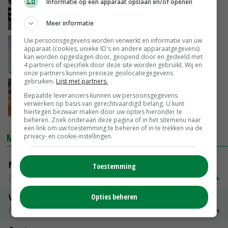
Profiel: Mona Keijzer gaat voor een tweede
Informatie op een apparaat opslaan en/of openen
politieke leven
12-09-2023
Meer informatie
Uw persoonsgegevens worden verwerkt en informatie van uw
Concept-kandidatenlijst BBB bekend
apparaat (cookies, unieke ID's en andere apparaatgegevens)
kan worden opgeslagen door, geopend door en gedeeld met
4 partners of specifiek door deze site worden gebruikt. Wij en
09-09-2023
onze partners kunnen precieze geolocatiegegevens
gebruiken.
Lijst met partners.
Profiel: Achterban verwacht veel van Von
Bepaalde leveranciers kunnen uw persoonsgegevens
Martels, maar hij opereert behoedzaam
verwerken op basis van gerechtvaardigd belang. U kunt
09-09-2023
hiertegen bezwaar maken door uw opties hieronder te
beheren. Zoek onderaan deze pagina of in het sitemenu naar
een link om uw toestemming te beheren of in te trekken via de
MARKTPRIJZEN
privacy- en cookie-instellingen.
Magere melkpoeder
Toestemming
Zuivel NL
€ 269,00
€ 7,00
Vleeskuikens 2001-2600 gr
Opties beheren
Barneveld
€ 1,09
~
€ 1,11