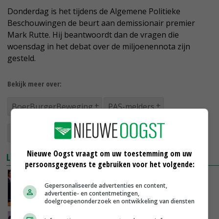
Donderdag is het tijdens de Algemene Politieke
Beschouwingen de beurt aan demissionair premier
Mark Rutte. Hij beantwoordt dan de vragen die
woensdag in het debat over de miljoenennota zijn
gesteld.
Bekijk meer over:
BoerBurgerBeweging
PAS-melders
stikstofaanpak
Caroline van der Plas
Nieuwe Oogst vraagt om uw toestemming om uw
LEES OOK
persoonsgegevens te gebruiken voor het volgende:
VVD en BBB willen af van kalenderlandbouw
Gepersonaliseerde advertenties en content,
advertentie- en contentmetingen,
13-09-2023
doelgroepenonderzoek en ontwikkeling van diensten