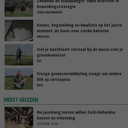
Zandman en Kraaijvanger: twee uitersten in
beweidingsstrategie
CONO KAASMAKERS
Kennis, begeleiding en kwaliteit op het juiste
moment: de basis voor sterke kalveren
KALVOLAC
Stel je hoofdteelt centraal bij de keuze voor je
groenbemester
DLF
Vroege gewasontwikkeling vraagt om andere
blik op cercospora
BASF
MEEST GELEZEN
Na jarenlang meten willen Zuid-Hollandse
boeren nu erkenning
GISTEREN, 07:00