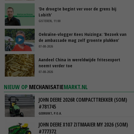
‘De droogte begint ver voor de grens bij
Lobith’
GISTEREN, 11:00
Oekraïne-vlogger Kees Huizinga: ‘Bezoek van
de ambassade mag zelf groente plukken’
07-08-2026
Aandeel China in wereldwijde fritesexport
neemt verder toe
07-08-2026
NIEUW OP
MECHANISATIE
MARKT.NL
JOHN DEERE 2026R COMPACTTREKKER (SOM)
#781745
GEBRUIKT, P.O.A.
JOHN DEERE X107 ZITMAAIER MY 2026 (SOM)
#777372