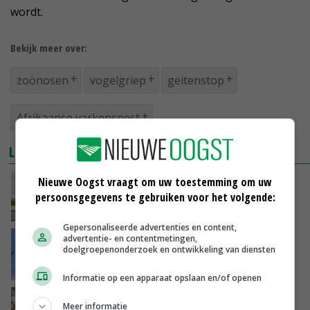
wordt.
Bekijk meer over:
zoönosen
vogelgriep
geitenstop
Afrikaanse varkenspest
LEES OOK
Nieuwe Oogst vraagt om uw toestemming om uw
Zoönosen kunnen nooit helemaal worden
uitgebannen
persoonsgegevens te gebruiken voor het volgende:
24-08-2023
Gepersonaliseerde advertenties en content,
advertentie- en contentmetingen,
Vogelgriep blijft rondgaan onder zeevogels
doelgroepenonderzoek en ontwikkeling van diensten
13-07-2023
Informatie op een apparaat opslaan en/of openen
Kamer wil onderzoek naar viruslast in
Meer informatie