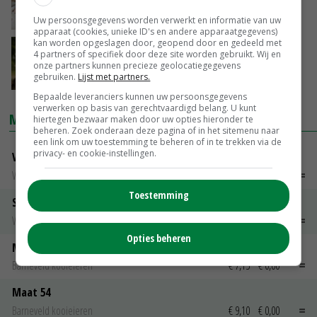
fijnstof intensieve veehouderij
20-06-2023
Uw persoonsgegevens worden verwerkt en informatie van uw
apparaat (cookies, unieke ID's en andere apparaatgegevens)
kan worden opgeslagen door, geopend door en gedeeld met
Risico vogelgriep voor volksgezondheid blijft
4 partners of specifiek door deze site worden gebruikt. Wij en
gelijk
onze partners kunnen precieze geolocatiegegevens
gebruiken.
Lijst met partners.
08-05-2023
Bepaalde leveranciers kunnen uw persoonsgegevens
verwerken op basis van gerechtvaardigd belang. U kunt
MARKTPRIJZEN
hiertegen bezwaar maken door uw opties hieronder te
beheren. Zoek onderaan deze pagina of in het sitemenu naar
een link om uw toestemming te beheren of in te trekken via de
privacy- en cookie-instellingen.
Vleeskuikens Barneveld tot 2000 gr
Weekcijfers
€ 1,09
~
€ 1,11
Toestemming
Slachtkippen Barneveld Moederdieren (> 3,5 kg)
Weekcijfers
€ 0,85
€ 0,00
Opties beheren
Maat 48
Barneveld kooieieren
€ 7,15
€ 0,00
Maat 54
Barneveld kooieieren
€ 9,10
€ 0,00