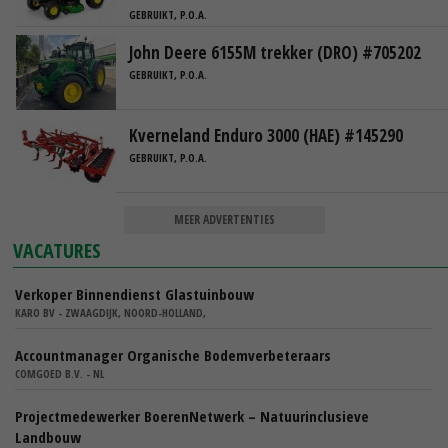
GEBRUIKT, P.O.A.
John Deere 6155M trekker (DRO) #705202
GEBRUIKT, P.O.A.
Kverneland Enduro 3000 (HAE) #145290
GEBRUIKT, P.O.A.
MEER ADVERTENTIES
VACATURES
Verkoper Binnendienst Glastuinbouw
KARO BV - ZWAAGDIJK, NOORD-HOLLAND,
Accountmanager Organische Bodemverbeteraars
COMGOED B.V. - NL
Projectmedewerker BoerenNetwerk – Natuurinclusieve
Landbouw