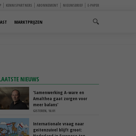
P
KENNISPARTNERS
ABONNEMENT
NIEUWSBRIEF
E-PAPER
AST
MARKTPRIJZEN
LAATSTE NIEUWS
‘Samenwerking A-ware en
Amalthea gaat zorgen voor
meer balans’
GISTEREN, 16:01
Internationale vraag naar
geitenzuivel blijft groot:
Nederland in Europese top