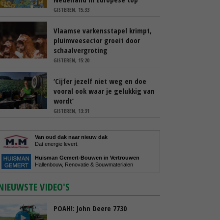
GISTEREN, 15:33
Vlaamse varkensstapel krimpt,
pluimveesector groeit door
schaalvergroting
GISTEREN, 15:20
‘Cijfer jezelf niet weg en doe
vooral ook waar je gelukkig van
wordt’
GISTEREN, 13:31
Van oud dak naar nieuw dak
Dat energie levert.
Huisman Gemert-Bouwen in Vertrouwen
Hallenbouw, Renovatie & Bouwmaterialen
NIEUWSTE VIDEO'S
POAH!: John Deere 7730