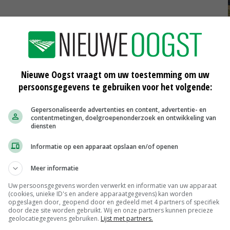
et 'clipping & showmanship'. De Spanjaard heeft al van
kt al 35 jaar in de fokkerijwereld, onder meer als
meeste nationale en internationale shows in Europa,
Nieuwe Oogst vraagt om uw toestemming om uw
persoonsgegevens te gebruiken voor het volgende:
je, Italië, Nederland, Frankrijk en Zwitserland. Hij
l kampioenen heeft mogen voorbereiden en showen in de
Gepersonaliseerde advertenties en content, advertentie- en
contentmetingen, doelgroepenonderzoek en ontwikkeling van
diensten
jurylid bij de Young Breeders, werkt voor Holstein UK.
Informatie op een apparaat opslaan en/of openen
owfitter en betrokken bij de jonge fokkersschool in het
Meer informatie
alliwell in contact met fokkers overal ter wereld. Die
Uw persoonsgegevens worden verwerkt en informatie van uw apparaat
g van zijn werk. 'Jonge mensen kunnen meedraaien in een
(cookies, unieke ID's en andere apparaatgegevens) kan worden
. Op een show wil iedereen winnen, maar het gaat vooral
opgeslagen door, geopend door en gedeeld met 4 partners of specifiek
door deze site worden gebruikt. Wij en onze partners kunnen precieze
 je blik en daardoor word je steeds beter', stelt hij.
geolocatiegegevens gebruiken.
Lijst met partners.