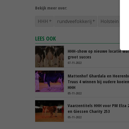
Bekijk meer over:
HHH
rundveefokkerij
Holstein
LEES OOK
HHH-show op nieuwe locatie wa
groot succes
07-11-2022
Mattenhof Ghardala en Heerenbr
Truus 4 winnen bij oudere koeie
HHH
05-11-2022
Vaarzentitels HHH voor PM Elza 
en Giessen Charity 253
05-11-2022