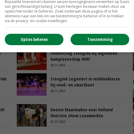
Bepaalde leveranciers kunnen uw persoonsgegevens verwerken op basis
van gerechtvaardigd belang. U kunt hiertegen bezwaar maken door uw
opties hieronder te beheren. Zoek onderaan deze pagina of in het
sitemenu naar een link om uw toestemming te beheren of in te trekken
via de privacy- en cookie-instellingen.
Opties beheren
Toestemming
s
Dubbelslag Steegink bij algemeen
kampioenschap HHH
05-11-2022
ink
Steegink zegeviert in middenklasse
n
bij rood- en zwartbont
05-11-2022
241
Koeien klaarmaken voor Holland
Holstein sHow Leeuwarden
01-11-2022