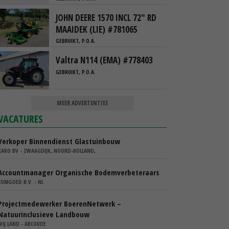
JOHN DEERE 1570 INCL 72" RD
MAAIDEK (LIE) #781065
GEBRUIKT, P.O.A.
Valtra N114 (EMA) #778403
GEBRUIKT, P.O.A.
MEER ADVERTENTIES
VACATURES
Verkoper Binnendienst Glastuinbouw
KARO BV - ZWAAGDIJK, NOORD-HOLLAND,
Accountmanager Organische Bodemverbeteraars
COMGOED B.V. - NL
Projectmedewerker BoerenNetwerk –
Natuurinclusieve Landbouw
WIJ.LAND - ABCOUDE