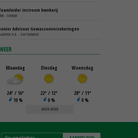
Teamleider instroom kwekerij
IBN - SCHAIJK
Senior Adviseur Gewassenverzekeringen
AGRIVER U.A. - ZOETERMEER
WEER
Maandag
Dinsdag
Woensdag
24
°
/ 16
°
22
°
/ 12
°
28
°
/ 11
°
10 %
0 %
0 %
MEER WEER