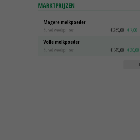
MARKTPRIJZEN
Magere melkpoeder
Zuivel weekprijzen
€ 269,00
€ 7,00
Volle melkpoeder
Zuivel weekprijzen
€ 345,00
€ 20,00