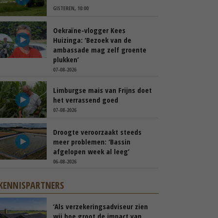
GISTEREN, 10:00
Oekraïne-vlogger Kees
Huizinga: ‘Bezoek van de
ambassade mag zelf groente
plukken’
07-08-2026
Limburgse mais van Frijns doet
het verrassend goed
07-08-2026
Droogte veroorzaakt steeds
meer problemen: ‘Bassin
afgelopen week al leeg’
06-08-2026
KENNISPARTNERS
‘Als verzekeringsadviseur zien
wij hoe groot de impact van