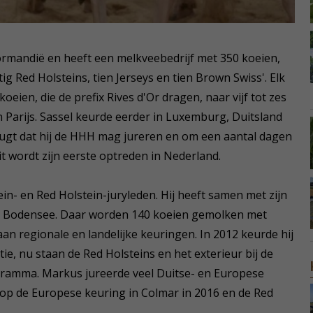
ormandië en heeft een melkveebedrijf met 350 koeien,
g Red Holsteins, tien Jerseys en tien Brown Swiss'. Elk
koeien, die de prefix Rives d'Or dragen, naar vijf tot zes
 Parijs. Sassel keurde eerder in Luxemburg, Duitsland
rheugt dat hij de HHH mag jureren en om een aantal dagen
t wordt zijn eerste optreden in Nederland.
in- en Red Holstein-juryleden. Hij heeft samen met zijn
 de Bodensee. Daar worden 140 koeien gemolken met
an regionale en landelijke keuringen. In 2012 keurde hij
e, nu staan de Red Holsteins en het exterieur bij de
gramma. Markus jureerde veel Duitse- en Europese
op de Europese keuring in Colmar in 2016 en de Red