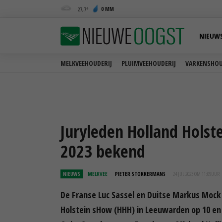
0 MM
27,7
NIEUW
MELKVEEHOUDERIJ
PLUIMVEEHOUDERIJ
VARKENSHOU
Juryleden Holland Hols
2023 bekend
NIEUWS
MELKVEE
PIETER STOKKERMANS
24 JUL 2023 OM 11:09
UUR
De Franse Luc Sassel en Duitse Markus Mock 
Holstein sHow (HHH) in Leeuwarden op 10 en