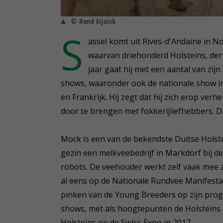
© René Eijsink
S
assel komt uit Rives-d'Andaine in N
waarvan driehonderd Holsteins, derti
jaar gaat hij met een aantal van zijn 
shows, waaronder ook de nationale show in
en Frankrijk. Hij zegt dat hij zich erop ve
door te brengen met fokkerijliefhebbers. Di
Mock is een van de bekendste Duitse Holste
gezin een melkveebedrijf in Markdorf bij
robots. De veehouder werkt zelf vaak mee a
al eens op de Nationale Rundvee Manifestati
pinken van de Young Breeders op zijn pro
shows, met als hoogtepunten de Holsteins 
Holsteins op de Swiss Expo in 2017.