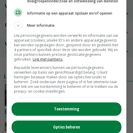
doelgroepenonderzoek en ontwikkeling van diensten
Vleeskuikens 2001-2600 gr
Barneveld
€ 1,09
~
€ 1,11
Informatie op een apparaat opslaan en/of openen
Gerst
Meer informatie
Groningen
€ 197,00
€ 2,00
Uw persoonsgegevens worden verwerkt en informatie van uw
apparaat (cookies, unieke ID's en andere apparaatgegevens)
Volle melkpoeder
kan worden opgeslagen door, geopend door en gedeeld met
4 partners of specifiek door deze site worden gebruikt. Wij en
Zuivel NL
€ 345,00
€ 20,00
onze partners kunnen precieze geolocatiegegevens
gebruiken.
Lijst met partners.
MEER MARKTPRIJZEN
Bepaalde leveranciers kunnen uw persoonsgegevens
verwerken op basis van gerechtvaardigd belang. U kunt
LAATSTE NIEUWS
hiertegen bezwaar maken door uw opties hieronder te
beheren. Zoek onderaan deze pagina of in het sitemenu naar
een link om uw toestemming te beheren of in te trekken via de
Kamervragen over onttrekkingsverbod,
privacy- en cookie-instellingen.
minister spreekt van ‘ondernemersrisico’
GISTEREN, 16:27
Toestemming
‘Rendement van Krullvarkens komt van de
overkant’
Opties beheren
GISTEREN, 15:30