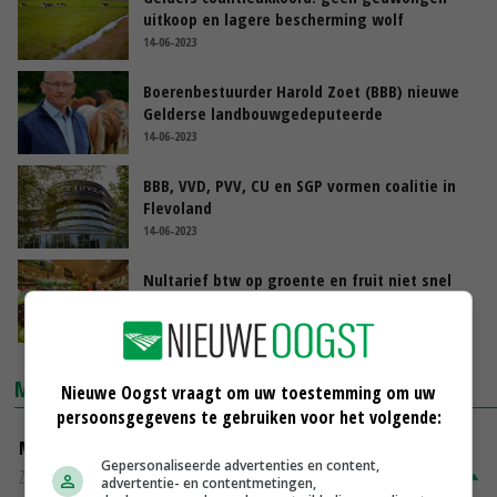
uitkoop en lagere bescherming wolf
14-06-2023
Boerenbestuurder Harold Zoet (BBB) nieuwe
Gelderse landbouwgedeputeerde
14-06-2023
BBB, VVD, PVV, CU en SGP vormen coalitie in
Flevoland
14-06-2023
Nultarief btw op groente en fruit niet snel
geregeld
13-05-2022
MARKTPRIJZEN
Nieuwe Oogst vraagt om uw toestemming om uw
persoonsgegevens te gebruiken voor het volgende:
Magere melkpoeder
Gepersonaliseerde advertenties en content,
Zuivel NL
€ 269,00
€ 7,00
advertentie- en contentmetingen,