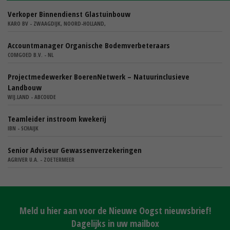
Verkoper Binnendienst Glastuinbouw
KARO BV - ZWAAGDIJK, NOORD-HOLLAND,
Accountmanager Organische Bodemverbeteraars
COMGOED B.V. - NL
Projectmedewerker BoerenNetwerk – Natuurinclusieve
Landbouw
WIJ.LAND - ABCOUDE
Teamleider instroom kwekerij
IBN - SCHAIJK
Senior Adviseur Gewassenverzekeringen
AGRIVER U.A. - ZOETERMEER
Meld u hier aan voor de Nieuwe Oogst nieuwsbrief!
Dagelijks in uw mailbox