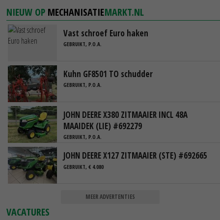
NIEUW OP
MECHANISATIE
MARKT.NL
Vast schroef Euro haken
GEBRUIKT, P.O.A.
Kuhn GF8501 TO schudder
GEBRUIKT, P.O.A.
JOHN DEERE X380 ZITMAAIER INCL 48A
MAAIDEK (LIE) #692279
GEBRUIKT, P.O.A.
JOHN DEERE X127 ZITMAAIER (STE) #692665
GEBRUIKT, € 4.080
MEER ADVERTENTIES
VACATURES