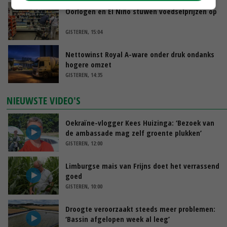
Oorlogen en El Niño stuwen voedselprijzen op
GISTEREN, 15:04
Nettowinst Royal A-ware onder druk ondanks
hogere omzet
GISTEREN, 14:35
NIEUWSTE VIDEO'S
Oekraïne-vlogger Kees Huizinga: ‘Bezoek van
de ambassade mag zelf groente plukken’
GISTEREN, 12:00
Limburgse mais van Frijns doet het verrassend
goed
GISTEREN, 10:00
Droogte veroorzaakt steeds meer problemen:
‘Bassin afgelopen week al leeg’