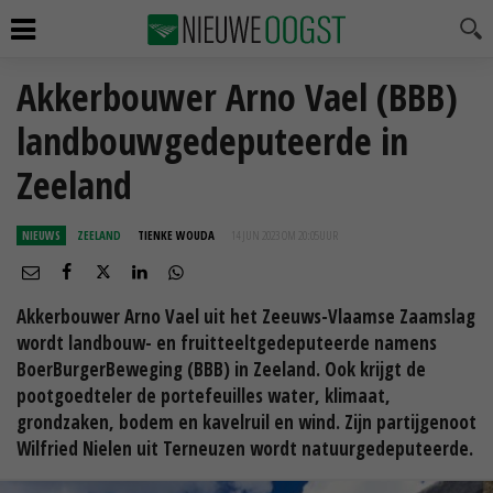
Akkerbouwer Arno Vael (BBB)
landbouwgedeputeerde in
Zeeland
NIEUWS
ZEELAND
TIENKE WOUDA
14 JUN 2023 OM 20:05
UUR
Akkerbouwer Arno Vael uit het Zeeuws-Vlaamse Zaamslag
wordt landbouw- en fruitteeltgedeputeerde namens
BoerBurgerBeweging (BBB) in Zeeland. Ook krijgt de
pootgoedteler de portefeuilles water, klimaat,
grondzaken, bodem en kavelruil en wind. Zijn partijgenoot
Wilfried Nielen uit Terneuzen wordt natuurgedeputeerde.