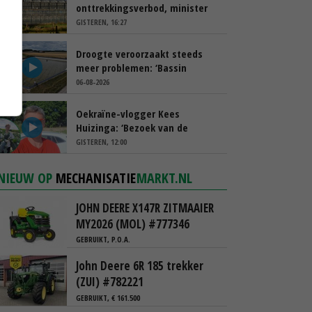
onttrekkingsverbod, minister
spreekt van ‘ondernemersrisico’
GISTEREN, 16:27
Droogte veroorzaakt steeds
meer problemen: ‘Bassin
afgelopen week al leeg’
06-08-2026
Oekraïne-vlogger Kees
Huizinga: ‘Bezoek van de
ambassade mag zelf groente
GISTEREN, 12:00
plukken’
NIEUW OP
MECHANISATIE
MARKT.NL
JOHN DEERE X147R ZITMAAIER
MY2026 (MOL) #777346
GEBRUIKT, P.O.A.
John Deere 6R 185 trekker
(ZUI) #782221
GEBRUIKT, € 161.500