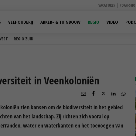
VACATURES
POAH-SHO
S
VEEHOUDERIJ
AKKER- & TUINBOUW
REGIO
VIDEO
PODC
WEST
REGIO ZUID
ersiteit in Veenkoloniën
koloniën zien kansen om de biodiversiteit in het gebied
hten van het landschap. Zij richten zich vooral op
kerranden, water en waterkanten en het toevoegen van