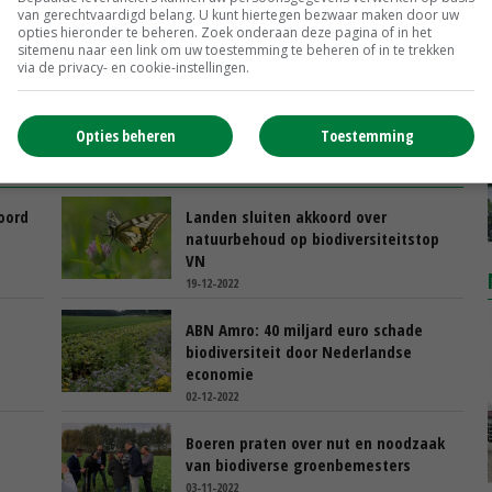
van gerechtvaardigd belang. U kunt hiertegen bezwaar maken door uw
opties hieronder te beheren. Zoek onderaan deze pagina of in het
sitemenu naar een link om uw toestemming te beheren of in te trekken
via de privacy- en cookie-instellingen.
Opties beheren
Toestemming
oord
Landen sluiten akkoord over
natuurbehoud op biodiversiteitstop
VN
19-12-2022
ABN Amro: 40 miljard euro schade
biodiversiteit door Nederlandse
economie
02-12-2022
Boeren praten over nut en noodzaak
van biodiverse groenbemesters
03-11-2022