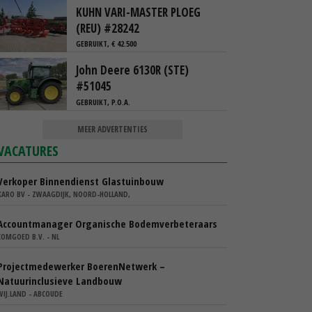
KUHN VARI-MASTER PLOEG
(REU) #28242
GEBRUIKT, € 42.500
John Deere 6130R (STE)
#51045
GEBRUIKT, P.O.A.
MEER ADVERTENTIES
VACATURES
Verkoper Binnendienst Glastuinbouw
KARO BV - ZWAAGDIJK, NOORD-HOLLAND,
Accountmanager Organische Bodemverbeteraars
COMGOED B.V. - NL
Projectmedewerker BoerenNetwerk –
Natuurinclusieve Landbouw
WIJ.LAND - ABCOUDE