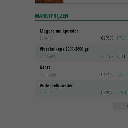
MARKTPRIJZEN
Magere melkpoeder
Zuivel NL
€ 269,00
€ 7,00
Vleeskuikens 2001-2600 gr
Barneveld
€ 1,09
~
€ 1,11
Gerst
Groningen
€ 197,00
€ 2,00
Volle melkpoeder
Zuivel NL
€ 345,00
€ 20,00