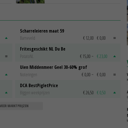
Scharreleieren maat 59
Barneveld
€ 12,00
€ 0,00
Fritesgeschikt NL Du Be
PotatoNL
€ 15,00
~
€ 23,00
Uien Middenmeer Geel 30-60% grof
Noteringen
€ 0,00
~
€ 0,00
DCA BestPigletPrice
Biggen weekprijzen
€ 26,50
€ 0,50
MEER MARKTPRIJZEN