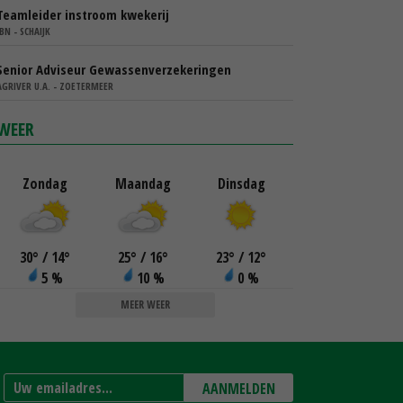
Teamleider instroom kwekerij
IBN - SCHAIJK
Senior Adviseur Gewassenverzekeringen
AGRIVER U.A. - ZOETERMEER
WEER
Zondag
Maandag
Dinsdag
30
°
/ 14
°
25
°
/ 16
°
23
°
/ 12
°
5 %
10 %
0 %
MEER WEER
AANMELDEN