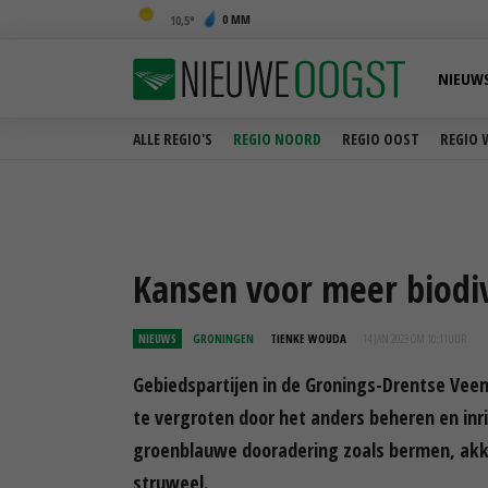
0 MM
10,5
NIEUW
ALLE REGIO'S
REGIO NOORD
REGIO OOST
REGIO 
Kansen voor meer biodiv
NIEUWS
GRONINGEN
TIENKE WOUDA
14 JAN 2023 OM 10:11
UUR
Gebiedspartijen in de Gronings-Drentse Veen
te vergroten door het anders beheren en inric
groenblauwe dooradering zoals bermen, ak
struweel.