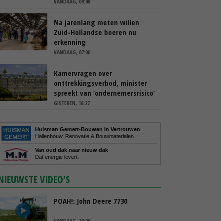
VANDAAG, 09:48
Na jarenlang meten willen
Zuid-Hollandse boeren nu
erkenning
VANDAAG, 07:00
Kamervragen over
onttrekkingsverbod, minister
spreekt van ‘ondernemersrisico’
GISTEREN, 16:27
Huisman Gemert-Bouwen in Vertrouwen
Hallenbouw, Renovatie & Bouwmaterialen
Van oud dak naar nieuw dak
Dat energie levert.
NIEUWSTE VIDEO'S
POAH!: John Deere 7730
VANDAAG, 10:00