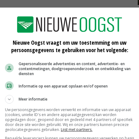
dbouw is voor de Veenkoloniën een streefbeeld
et zien. Het verkennen van de mogelijkheden voor een
angrijk onderdeel. Het streven is om in 2030 meer
 natuurlijke hotspots en wegen en wijken ruimte te
Nieuwe Oogst vraagt om uw toestemming om uw
rmen en waterkanten.
persoonsgegevens te gebruiken voor het volgende:
Gepersonaliseerde advertenties en content, advertentie- en
contentmetingen, doelgroepenonderzoek en ontwikkeling van
diensten
 gestart met pilots om te werken volgens ecologische
test hoe een ander beheer de biodiversiteit kan
Informatie op een apparaat opslaan en/of openen
rt zijn bermen en oevers al ecologisch.
Meer informatie
Uw persoonsgegevens worden verwerkt en informatie van uw apparaat
Jumelet van Drenthe en Johan Hamster van Groningen
(cookies, unieke ID's en andere apparaatgegevens) kan worden
het plan 'Ontwikkelkaders groenblauwe dooradering in
opgeslagen door, geopend door en gedeeld met 4 partners of specifiek
door deze site worden gebruikt. Wij en onze partners kunnen precieze
mamanager Peter Gelling van de Agenda voor de
geolocatiegegevens gebruiken.
Lijst met partners.
Bepaalde leveranciers kunnen uw persoonsgegevens verwerken op basis