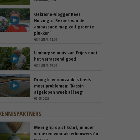
Oekraïne-vlogger Kees
Huizinga: ‘Bezoek van de
ambassade mag zelf groente
plukken’
GISTEREN, 12:00
Limburgse mais van Frijns doet
het verrassend goed
GISTEREN, 10:00
Droogte veroorzaakt steeds
meer problemen: ‘Bassin
afgelopen week al leeg’
06-08-2026
KENNISPARTNERS
Meer grip op stikstof, minder
verliezen voor akkerbouwers én
melkveehouders
OCI AGRO