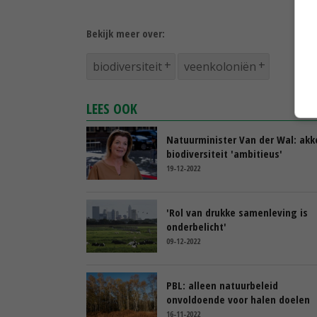
Bekijk meer over:
biodiversiteit
veenkoloniën
LEES OOK
Natuurminister Van der Wal: akk
biodiversiteit 'ambitieus'
19-12-2022
'Rol van drukke samenleving is
onderbelicht'
09-12-2022
PBL: alleen natuurbeleid
onvoldoende voor halen doelen
16-11-2022