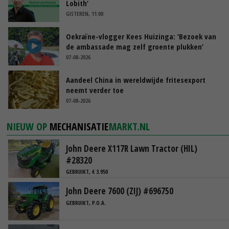
Lobith’
GISTEREN, 11:00
Oekraïne-vlogger Kees Huizinga: ‘Bezoek van
de ambassade mag zelf groente plukken’
07-08-2026
Aandeel China in wereldwijde fritesexport
neemt verder toe
07-08-2026
NIEUW OP
MECHANISATIE
MARKT.NL
John Deere X117R Lawn Tractor (HIL)
#28320
GEBRUIKT, € 3.950
John Deere 7600 (ZIJ) #696750
GEBRUIKT, P.O.A.