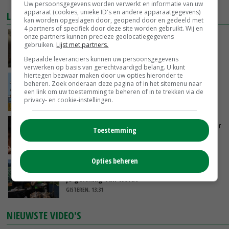
Uw persoonsgegevens worden verwerkt en informatie van uw
apparaat (cookies, unieke ID's en andere apparaatgegevens)
LAATSTE NIEUWS
kan worden opgeslagen door, geopend door en gedeeld met
4 partners of specifiek door deze site worden gebruikt. Wij en
onze partners kunnen precieze geolocatiegegevens
‘Samenwerking A-ware en Amalthea gaat
gebruiken.
Lijst met partners.
zorgen voor meer balans’
Bepaalde leveranciers kunnen uw persoonsgegevens
GISTEREN, 16:01
verwerken op basis van gerechtvaardigd belang. U kunt
hiertegen bezwaar maken door uw opties hieronder te
Internationale vraag naar geitenzuivel blijft
beheren. Zoek onderaan deze pagina of in het sitemenu naar
groot: Nederland in Europese top
een link om uw toestemming te beheren of in te trekken via de
privacy- en cookie-instellingen.
GISTEREN, 15:33
Vlaamse varkensstapel krimpt, pluimveesector
Toestemming
groeit door schaalvergroting
GISTEREN, 15:20
Opties beheren
‘Cijfer jezelf niet weg en doe vooral ook waar
je gelukkig van wordt’
GISTEREN, 13:31
NIEUWSTE VIDEO'S