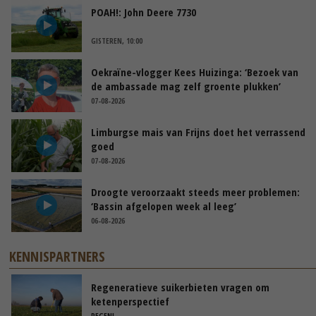
POAH!: John Deere 7730
GISTEREN, 10:00
Oekraïne-vlogger Kees Huizinga: ‘Bezoek van
de ambassade mag zelf groente plukken’
07-08-2026
Limburgse mais van Frijns doet het verrassend
goed
07-08-2026
Droogte veroorzaakt steeds meer problemen:
‘Bassin afgelopen week al leeg’
06-08-2026
KENNISPARTNERS
Regeneratieve suikerbieten vragen om
ketenperspectief
REGENL