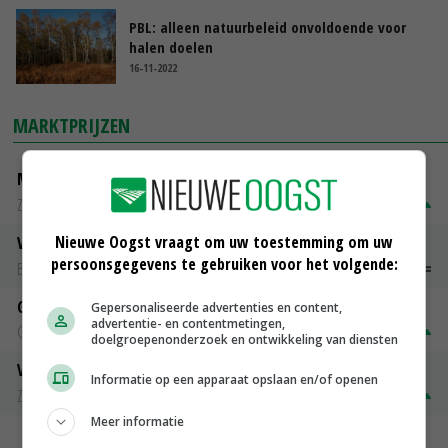
PBL: alleen natuurbeleid onvoldoende voor
halen doelen
16-11-2022
MARKTPRIJZEN
Magere melkpoeder
Zuivel NL
€ 269,00
€ 7,00
Nieuwe Oogst vraagt om uw toestemming om uw
Vleeskuikens 2001-2600 gr
persoonsgegevens te gebruiken voor het volgende:
Barneveld
€ 1,09
~
€ 1,11
Gerst
Gepersonaliseerde advertenties en content,
advertentie- en contentmetingen,
Groningen
€ 197,00
€ 2,00
doelgroepenonderzoek en ontwikkeling van diensten
Volle melkpoeder
Informatie op een apparaat opslaan en/of openen
Zuivel NL
€ 345,00
€ 20,00
Meer informatie
MEER MARKTPRIJZEN