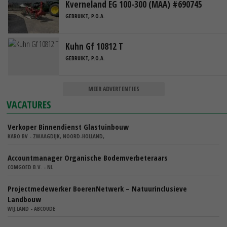
Kverneland EG 100-300 (MAA) #690745
GEBRUIKT, P.O.A.
Kuhn Gf 10812 T
GEBRUIKT, P.O.A.
MEER ADVERTENTIES
VACATURES
Verkoper Binnendienst Glastuinbouw
KARO BV - ZWAAGDIJK, NOORD-HOLLAND,
Accountmanager Organische Bodemverbeteraars
COMGOED B.V. - NL
Projectmedewerker BoerenNetwerk – Natuurinclusieve
Landbouw
WIJ.LAND - ABCOUDE