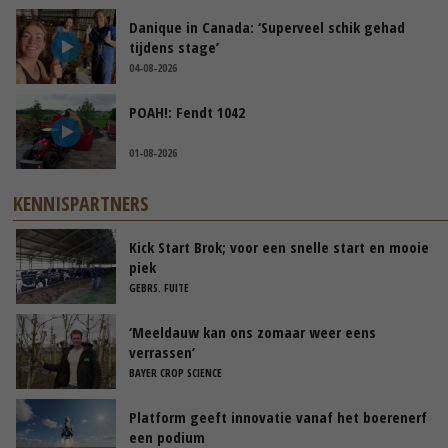
Danique in Canada: ‘Superveel schik gehad
tijdens stage’
04-08-2026
POAH!: Fendt 1042
01-08-2026
KENNISPARTNERS
Kick Start Brok; voor een snelle start en mooie
piek
GEBRS. FUITE
‘Meeldauw kan ons zomaar weer eens
verrassen’
BAYER CROP SCIENCE
Platform geeft innovatie vanaf het boerenerf
een podium