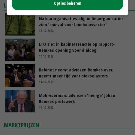
Opties beheren
LEES OOK
Natuurorganisaties blij, milieuorganisaties
zien 'knieval voor landbouwsector'
14-10-2022
LTO ziet in kabinetsreactie op rapport-
Remkes opening voor dialoog
14-10-2022
Kabinet neemt adviezen Remkes over,
neemt meer tijd voor piekbelasters
14-10-2022
Mob-voorman: adviezen 'heilige' Johan
Remkes prutswerk
14-10-2022
MARKTPRIJZEN