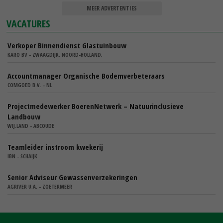
MEER ADVERTENTIES
VACATURES
Verkoper Binnendienst Glastuinbouw
KARO BV - ZWAAGDIJK, NOORD-HOLLAND,
Accountmanager Organische Bodemverbeteraars
COMGOED B.V. - NL
Projectmedewerker BoerenNetwerk – Natuurinclusieve
Landbouw
WIJ.LAND - ABCOUDE
Teamleider instroom kwekerij
IBN - SCHAIJK
Senior Adviseur Gewassenverzekeringen
AGRIVER U.A. - ZOETERMEER