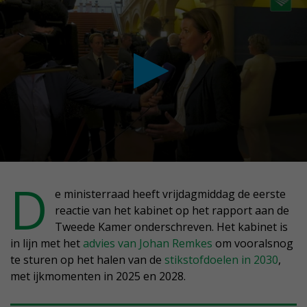
conds
D
e ministerraad heeft vrijdagmiddag de eerste
reactie van het kabinet op het rapport aan de
nute,
Tweede Kamer onderschreven. Het kabinet is
conds
in lijn met het
advies van Johan Remkes
om vooralsnog
te sturen op het halen van de
stikstofdoelen in 2030
,
met ijkmomenten in 2025 en 2028.