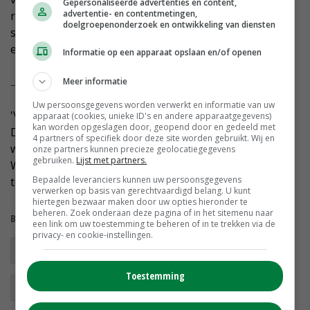
Gepersonaliseerde advertenties en content,
advertentie- en contentmetingen,
realiseren wij ons. Dit advies is dé kans om een nieuwe
doelgroepenonderzoek en ontwikkeling van diensten
start te maken op weg naar een goede balans tussen
economie en natuur.
https://t.co/nCjwP2CIDy
Informatie op een apparaat opslaan en/of openen
Meer informatie
— Christianne van der Wal-Zeggelink (@MinisterNenS)
October 14, 2022
Uw persoonsgegevens worden verwerkt en informatie van uw
'Vertrouwen herstellen kost tijd, dat realiseren wij ons.
apparaat (cookies, unieke ID's en andere apparaatgegevens)
kan worden opgeslagen door, geopend door en gedeeld met
Dit advies is de kans om een nieuwe start te maken op
4 partners of specifiek door deze site worden gebruikt. Wij en
weg naar de goede balans tussen economie en natuur.
onze partners kunnen precieze geolocatiegegevens
gebruiken.
Lijst met partners.
Want boeren en zeker ook jonge boeren, hebben een
Bepaalde leveranciers kunnen uw persoonsgegevens
toekomst in Nederland', stelt ze.
verwerken op basis van gerechtvaardigd belang. U kunt
hiertegen bezwaar maken door uw opties hieronder te
beheren. Zoek onderaan deze pagina of in het sitemenu naar
Bekijk meer over:
een link om uw toestemming te beheren of in te trekken via de
privacy- en cookie-instellingen.
stikstofoverleg
piekbelasters
Piet Adema
Toestemming
Christianne van der Wal