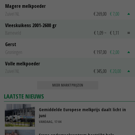
Magere melkpoeder
Zuivel NL
€ 269,00
€ 7,00
Vleeskuikens 2001-2600 gr
Barneveld
€ 1,09
~
€ 1,11
Gerst
Groningen
€ 197,00
€ 2,00
Volle melkpoeder
Zuivel NL
€ 345,00
€ 20,00
MEER MARKTPRIJZEN
LAATSTE NIEUWS
Gemiddelde Europese melkprijs daalt licht in
juni
VANDAAG, 17:04