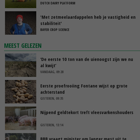
DUTCH DAIRY PLATFORM
'Met zetmeelaardappelen heb je vastigheid en
stabiliteit'
BAYER CROP SCIENCE
MEEST GELEZEN
‘De eerste 10 ton van de uienoogst zijn we nu
al kwijt’
VANDAAG, 09:28
Eerste proefrooiing Fontane wijst op grote
achterstand
GISTEREN, 09:35
Nijpend geldtekort treft vleesvarkenshouders
GISTEREN, 13:14
BBB vraagt minister om langer mest uit te