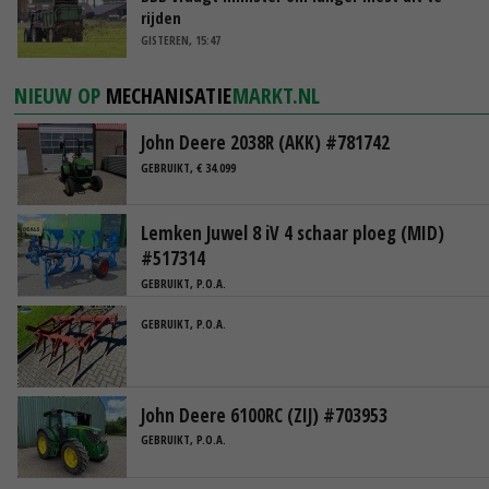
rijden
GISTEREN, 15:47
NIEUW OP
MECHANISATIE
MARKT.NL
John Deere 2038R (AKK) #781742
GEBRUIKT, € 34.099
Lemken Juwel 8 iV 4 schaar ploeg (MID)
#517314
GEBRUIKT, P.O.A.
GEBRUIKT, P.O.A.
John Deere 6100RC (ZIJ) #703953
GEBRUIKT, P.O.A.