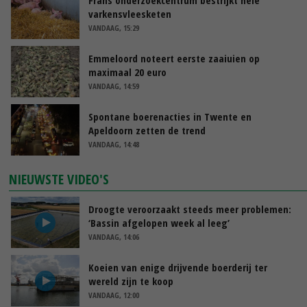
Frans onderzoekcentrum bestrijkt hele
varkensvleesketen
VANDAAG, 15:29
Emmeloord noteert eerste zaaiuien op
maximaal 20 euro
VANDAAG, 14:59
Spontane boerenacties in Twente en
Apeldoorn zetten de trend
VANDAAG, 14:48
NIEUWSTE VIDEO'S
Droogte veroorzaakt steeds meer problemen:
‘Bassin afgelopen week al leeg’
VANDAAG, 14:06
Koeien van enige drijvende boerderij ter
wereld zijn te koop
VANDAAG, 12:00