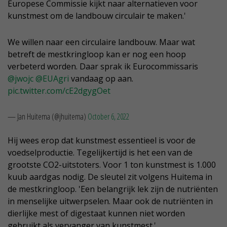
Europese Commissie kijkt naar alternatieven voor
kunstmest om de landbouw circulair te maken.'
We willen naar een circulaire landbouw. Maar wat
betreft de mestkringloop kan er nog een hoop
verbeterd worden. Daar sprak ik Eurocommissaris
@jwojc
@EUAgri
vandaag op aan.
pic.twitter.com/cE2dgygOet
— Jan Huitema (@jhuitema)
October 6, 2022
Hij wees erop dat kunstmest essentieel is voor de
voedselproductie. Tegelijkertijd is het een van de
grootste CO2-uitstoters. Voor 1 ton kunstmest is 1.000
kuub aardgas nodig. De sleutel zit volgens Huitema in
de mestkringloop. 'Een belangrijk lek zijn de nutriënten
in menselijke uitwerpselen. Maar ook de nutriënten in
dierlijke mest of digestaat kunnen niet worden
gebruikt als vervanger van kunstmest.'