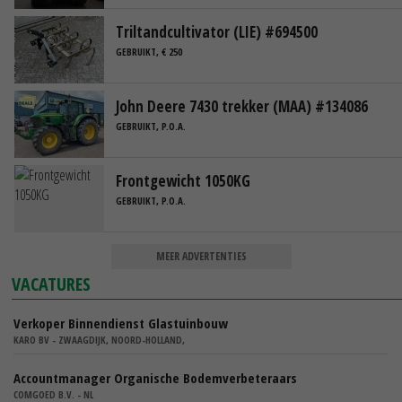
Triltandcultivator (LIE) #694500
GEBRUIKT, € 250
John Deere 7430 trekker (MAA) #134086
GEBRUIKT, P.O.A.
Frontgewicht 1050KG
GEBRUIKT, P.O.A.
MEER ADVERTENTIES
VACATURES
Verkoper Binnendienst Glastuinbouw
KARO BV - ZWAAGDIJK, NOORD-HOLLAND,
Accountmanager Organische Bodemverbeteraars
COMGOED B.V. - NL