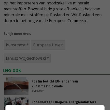
op het importeren van noodzakelijke minerale
meststoffen. Bovenal is de grote afhankelijkheid van
minerale meststoffen uit Rusland en Wit-Rusland een
doorn in het oog van de Europese Commissie.
Bekijk meer over:
kunstmest
Europese Unie
Janusz Wojciechowski
LEES OOK
Poetin beticht EU-landen van
kunstmestblokkade
23-09-2022
Spoedberaad Europese energieministers
over onbetaalbare kunstmest