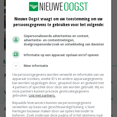
29-08-2022
Delphy: dierlijke mest in uien kan
Nieuwe Oogst vraagt om uw toestemming om uw
teeltrendement opvoeren
persoonsgegevens te gebruiken voor het volgende:
19-08-2022
Kunstmestproducent OCI boekt meer omzet
Gepersonaliseerde advertenties en content,
advertentie- en contentmetingen,
dankzij hogere prijzen
doelgroepenonderzoek en ontwikkeling van diensten
02-08-2022
Informatie op een apparaat opslaan en/of openen
MARKTPRIJZEN
Meer informatie
Uw persoonsgegevens worden verwerkt en informatie van uw
Magere melkpoeder
apparaat (cookies, unieke ID's en andere apparaatgegevens)
Zuivel NL
€ 269,00
€ 7,00
kan worden opgeslagen door, geopend door en gedeeld met
4 partners of specifiek door deze site worden gebruikt. Wij en
onze partners kunnen precieze geolocatiegegevens
Vleeskuikens 2001-2600 gr
gebruiken.
Lijst met partners.
Barneveld
€ 1,09
~
€ 1,11
Bepaalde leveranciers kunnen uw persoonsgegevens
verwerken op basis van gerechtvaardigd belang. U kunt
Gerst
hiertegen bezwaar maken door uw opties hieronder te
Groningen
€ 197,00
€ 2,00
beheren. Zoek onderaan deze pagina of in het sitemenu naar