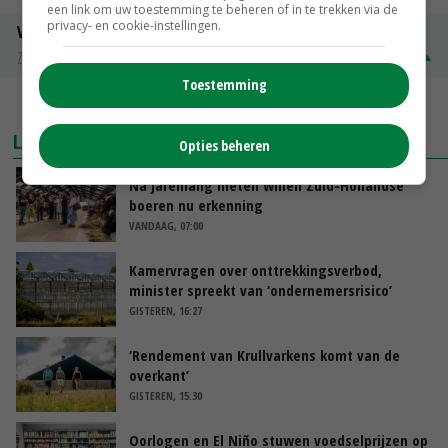
een link om uw toestemming te beheren of in te trekken via de
privacy- en cookie-instellingen.
Volle melkpoeder
Zuivel NL
€ 345,00
€ 20,00
Toestemming
MEER MARKTPRIJZEN
LAATSTE NIEUWS
Opties beheren
Na jarenlang meten willen Zuid-Hollandse
boeren nu erkenning
VANDAAG, 07:00
Kamervragen over onttrekkingsverbod,
minister spreekt van ‘ondernemersrisico’
GISTEREN, 16:27
‘Rendement van Krullvarkens komt van de
overkant’
GISTEREN, 15:30
Oorlogen en El Niño stuwen voedselprijzen op