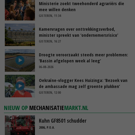
Ministerie zoekt tweehonderd agrariërs die
mee willen denken
GISTEREN, 11:34
Kamervragen over onttrekkingsverbod,
minister spreekt van ‘ondernemersrisico’
GISTEREN, 16:27
Droogte veroorzaakt steeds meer problemen:
‘Bassin afgelopen week al leeg’
06-08-2026
Oekraïne-vlogger Kees Huizinga: ‘Bezoek van
de ambassade mag zelf groente plukken’
GISTEREN, 12:00
NIEUW OP
MECHANISATIE
MARKT.NL
Kuhn GF8501 schudder
2006, P.O.A.