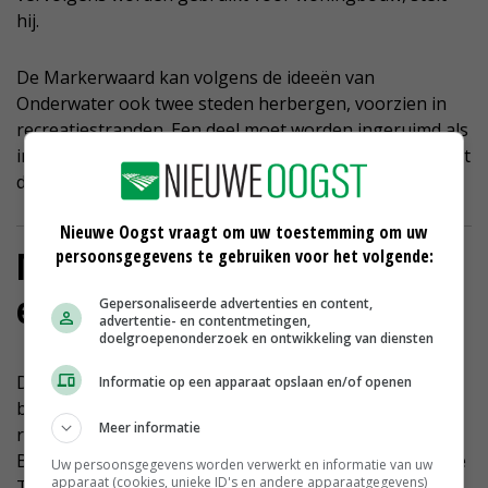
hij.
De Markerwaard kan volgens de ideeën van
Onderwater ook twee steden herbergen, voorzien in
recreatiestranden. Een deel moet worden ingeruimd als
inundatiegebied en er is plek voor bosbouw. 'Als er ooit
de noodzaak was voor landaanwinning, dan is het nu.'
Nieuwe Oogst vraagt om uw toestemming om uw
Meer ideeën voor creëren van
persoonsgegevens te gebruiken voor het volgende:
extra ruimte
Gepersonaliseerde advertenties en content,
advertentie- en contentmetingen,
doelgroepenonderzoek en ontwikkeling van diensten
De Markerwaard is niet de enige plek waarover ideeën
Informatie op een apparaat opslaan en/of openen
bestaan om extra oppervlakte te realiseren voor de
Meer informatie
ruimtelijke opgaven in Nederland. Zo opperde de
BoerBurgerBeweging (BBB) in aanloop naar de laatste
Uw persoonsgegevens worden verwerkt en informatie van uw
apparaat (cookies, unieke ID's en andere apparaatgegevens)
Tweede Kamerverkiezingen om natuurgebied de