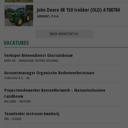
John Deere 6R 150 trekker (OLD) #708784
GEBRUIKT, P.O.A.
MEER ADVERTENTIES
VACATURES
Verkoper Binnendienst Glastuinbouw
KARO BV - ZWAAGDIJK, NOORD-HOLLAND,
Accountmanager Organische Bodemverbeteraars
COMGOED B.V. - NL
Projectmedewerker BoerenNetwerk – Natuurinclusieve
Landbouw
WIJ.LAND - ABCOUDE
Teamleider instroom kwekerij
IBN - SCHAIJK