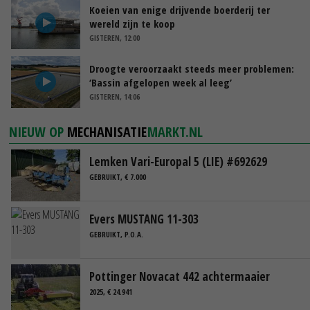
Koeien van enige drijvende boerderij ter
wereld zijn te koop
GISTEREN, 12:00
Droogte veroorzaakt steeds meer problemen:
‘Bassin afgelopen week al leeg’
GISTEREN, 14:06
NIEUW OP
MECHANISATIE
MARKT.NL
Lemken Vari-Europal 5 (LIE) #692629
GEBRUIKT, € 7.000
Evers MUSTANG 11-303
GEBRUIKT, P.O.A.
Pottinger Novacat 442 achtermaaier
2025, € 24.941