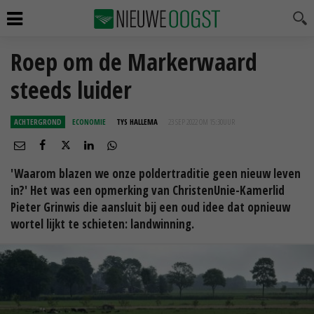
Roep om de Markerwaard
steeds luider
ACHTERGROND
ECONOMIE
TYS HALLEMA
23 SEP 2022 OM 15:30
UUR
'Waarom blazen we onze poldertraditie geen nieuw leven
in?' Het was een opmerking van ChristenUnie-Kamerlid
Pieter Grinwis die aansluit bij een oud idee dat opnieuw
wortel lijkt te schieten: landwinning.