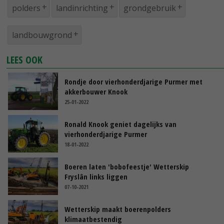
polders
landinrichting
grondgebruik
landbouwgrond
LEES OOK
Rondje door vierhonderdjarige Purmer met
akkerbouwer Knook
25-01-2022
Ronald Knook geniet dagelijks van
vierhonderdjarige Purmer
18-01-2022
Boeren laten 'bobofeestje' Wetterskip
Fryslân links liggen
07-10-2021
Wetterskip maakt boerenpolders
klimaatbestendig