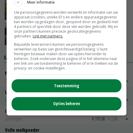
Meer informatie
Friese boeren krijgen vergoeding voor
overlast grote waternavel
Uw persoonsgegevens worden verwerkt en informatie van uw
08-09-2021
apparaat (cookies, unieke ID's en andere apparaatgegevens)
kan worden opgeslagen door, geopend door en gedeeld met
4 partners of specifiek door deze site worden gebruikt. Wij en
Friesland zet in op ecologisch slootschonen
onze partners kunnen precieze geolocatiegegevens
gebruiken.
Lijst met partners.
03-09-2021
Bepaalde leveranciers kunnen uw persoonsgegevens
verwerken op basis van gerechtvaardigd belang. U kunt
hiertegen bezwaar maken door uw opties hieronder te
MARKTPRIJZEN
beheren. Zoek onderaan deze pagina of in het sitemenu naar
een link om uw toestemming te beheren of in te trekken via de
privacy- en cookie-instellingen.
Magere melkpoeder
Zuivel NL
€ 269,00
€ 7,00
Toestemming
Vleeskuikens 2001-2600 gr
Barneveld
€ 1,09
~
€ 1,11
Opties beheren
Gerst
Groningen
€ 197,00
€ 2,00
Volle melkpoeder