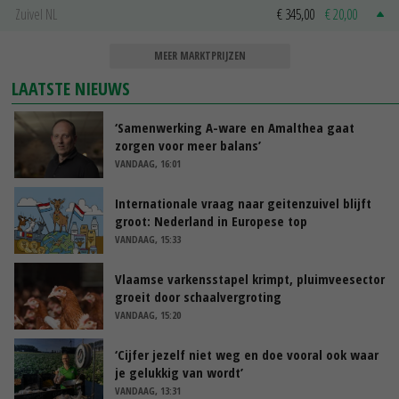
Zuivel NL
€ 345,00
€ 20,00
MEER MARKTPRIJZEN
LAATSTE NIEUWS
‘Samenwerking A-ware en Amalthea gaat
zorgen voor meer balans’
VANDAAG, 16:01
Internationale vraag naar geitenzuivel blijft
groot: Nederland in Europese top
VANDAAG, 15:33
Vlaamse varkensstapel krimpt, pluimveesector
groeit door schaalvergroting
VANDAAG, 15:20
‘Cijfer jezelf niet weg en doe vooral ook waar
je gelukkig van wordt’
VANDAAG, 13:31