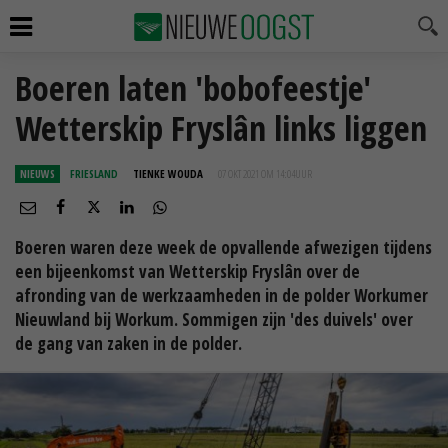
Boeren laten 'bobofeestje'
Wetterskip Fryslân links liggen
NIEUWS
FRIESLAND
TIENKE WOUDA
07 OKT 2021 OM 14:04
UUR
Boeren waren deze week de opvallende afwezigen tijdens
een bijeenkomst van Wetterskip Fryslân over de
afronding van de werkzaamheden in de polder Workumer
Nieuwland bij Workum. Sommigen zijn 'des duivels' over
de gang van zaken in de polder.