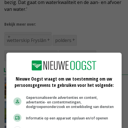
bezig. Dat gaat om waterkwaliteit en de aan- en afvoer
van water.'
Bekijk meer over:
wetterskip Fryslân
polders
watersysteembeheer
wateroverlast
LEES OOK
Nieuwe Oogst vraagt om uw toestemming om uw
Wetterskip maakt boerenpolders
persoonsgegevens te gebruiken voor het volgende:
klimaatbestendig
06-10-2021
Gepersonaliseerde advertenties en content,
advertentie- en contentmetingen,
Ecologisch schonen houdt sloot levend
doelgroepenonderzoek en ontwikkeling van diensten
Informatie op een apparaat opslaan en/of openen
21-09-2021