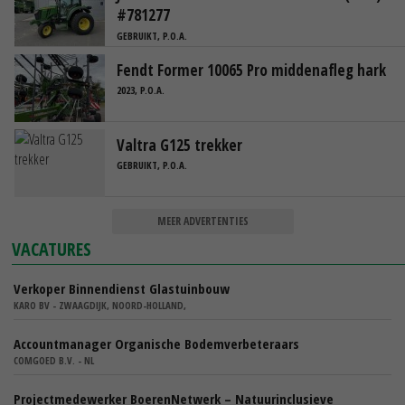
#781277
GEBRUIKT, P.O.A.
Fendt Former 10065 Pro middenafleg hark
2023, P.O.A.
Valtra G125 trekker
GEBRUIKT, P.O.A.
MEER ADVERTENTIES
VACATURES
Verkoper Binnendienst Glastuinbouw
KARO BV - ZWAAGDIJK, NOORD-HOLLAND,
Accountmanager Organische Bodemverbeteraars
COMGOED B.V. - NL
Projectmedewerker BoerenNetwerk – Natuurinclusieve