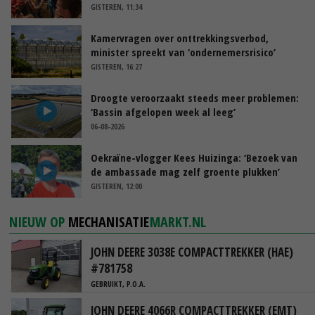
GISTEREN, 11:34
Kamervragen over onttrekkingsverbod,
minister spreekt van ‘ondernemersrisico’
GISTEREN, 16:27
Droogte veroorzaakt steeds meer problemen:
‘Bassin afgelopen week al leeg’
06-08-2026
Oekraïne-vlogger Kees Huizinga: ‘Bezoek van
de ambassade mag zelf groente plukken’
GISTEREN, 12:00
NIEUW OP
MECHANISATIE
MARKT.NL
JOHN DEERE 3038E COMPACTTREKKER (HAE)
#781758
GEBRUIKT, P.O.A.
JOHN DEERE 4066R COMPACTTREKKER (EMT)