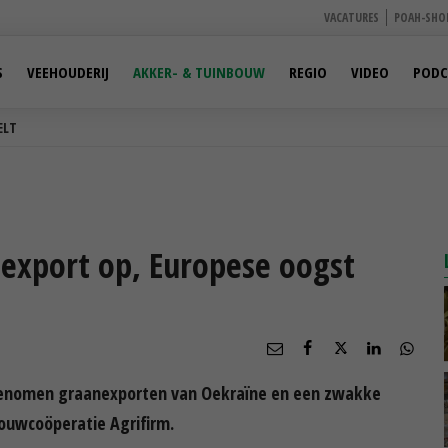
VACATURES
POAH-SHO
S
VEEHOUDERIJ
AKKER- & TUINBOUW
REGIO
VIDEO
PODC
ELT
nexport op, Europese oogst
genomen graanexporten van Oekraïne en een zwakke
ouwcoöperatie Agrifirm.