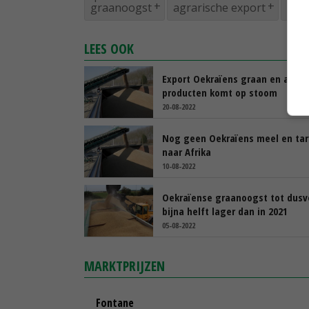
graanoogst
agrarische export
Oek
LEES OOK
Export Oekraïens graan en ande
producten komt op stoom
20-08-2022
Nog geen Oekraïens meel en ta
naar Afrika
10-08-2022
Oekraïense graanoogst tot dusv
bijna helft lager dan in 2021
05-08-2022
MARKTPRIJZEN
Fontane