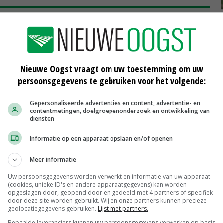
andere producten komt op stoom
in Roemenië, Italië en Frankrijk. Door de slechte
sproductie mogelijk tot het laagste niveau sinds 2007-
Nieuwe Oogst vraagt om uw toestemming om uw
 16 miljoen ton mais, maar dat aantal zal dit seizoen
persoonsgegevens te gebruiken voor het volgende:
Gepersonaliseerde advertenties en content, advertentie- en
contentmetingen, doelgroepenonderzoek en ontwikkeling van
e problemen door de extreem lage waterstanden in de
diensten
evolg. Granen per schip zijn voorlopig duurder dan per
Informatie op een apparaat opslaan en/of openen
 de tarwe- en gerstnoteringen respectievelijk met 14 en
gen voor directe levering met 9 euro en voor levering
Meer informatie
Uw persoonsgegevens worden verwerkt en informatie van uw apparaat
(cookies, unieke ID's en andere apparaatgegevens) kan worden
opgeslagen door, geopend door en gedeeld met 4 partners of specifiek
door deze site worden gebruikt. Wij en onze partners kunnen precieze
geolocatiegegevens gebruiken.
Lijst met partners.
Bepaalde leveranciers kunnen uw persoonsgegevens verwerken op basis