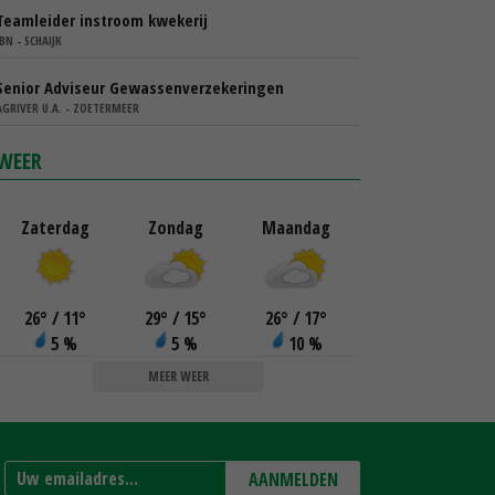
Teamleider instroom kwekerij
IBN - SCHAIJK
Senior Adviseur Gewassenverzekeringen
AGRIVER U.A. - ZOETERMEER
WEER
Zaterdag
Zondag
Maandag
26
°
/ 11
°
29
°
/ 15
°
26
°
/ 17
°
5 %
5 %
10 %
MEER WEER
AANMELDEN