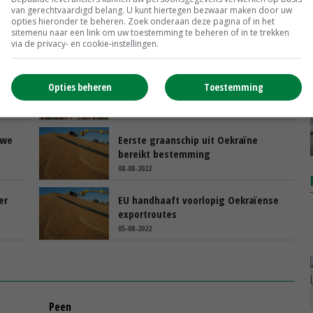
raïne
Agrifirm
van gerechtvaardigd belang. U kunt hiertegen bezwaar maken door uw
opties hieronder te beheren. Zoek onderaan deze pagina of in het
sitemenu naar een link om uw toestemming te beheren of in te trekken
via de privacy- en cookie-instellingen.
re
Agrifirm: hoge graanopbrengst en
Opties beheren
Toestemming
goede kwaliteit
12-08-2022
rwe
Eerste graanschip uit Oekraïne
bereikt bestemming
08-08-2022
er
EU handhaaft voorlopig Oekraïense
exportroutes
05-08-2022
Peen