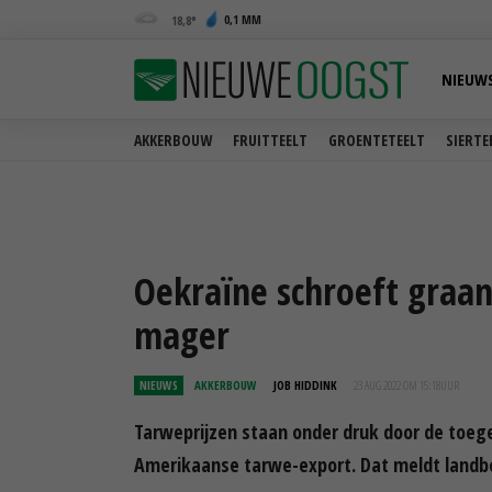
0,1 MM
18,8
NIEUW
AKKERBOUW
FRUITTEELT
GROENTETEELT
SIERTE
Oekraïne schroeft graa
mager
NIEUWS
AKKERBOUW
JOB HIDDINK
23 AUG 2022 OM 15:18
UUR
Tarweprijzen staan onder druk door de toe
Amerikaanse tarwe-export. Dat meldt landb