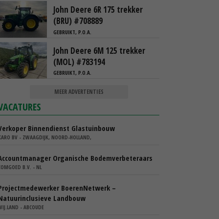
John Deere 6R 175 trekker
(BRU) #708889
GEBRUIKT, P.O.A.
John Deere 6M 125 trekker
(MOL) #783194
GEBRUIKT, P.O.A.
MEER ADVERTENTIES
VACATURES
Verkoper Binnendienst Glastuinbouw
KARO BV - ZWAAGDIJK, NOORD-HOLLAND,
Accountmanager Organische Bodemverbeteraars
COMGOED B.V. - NL
Projectmedewerker BoerenNetwerk –
Natuurinclusieve Landbouw
WIJ.LAND - ABCOUDE