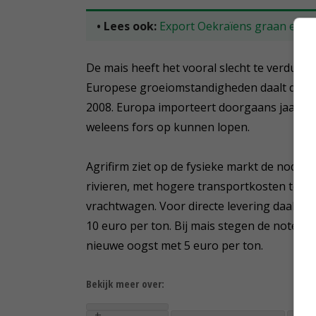
• Lees ook:
Export Oekraïens graan en 
De mais heeft het vooral slecht te verduren 
Europese groeiomstandigheden daalt de mai
2008. Europa importeert doorgaans jaarlijks
weleens fors op kunnen lopen.
Agrifirm ziet op de fysieke markt de nodig
rivieren, met hogere transportkosten tot g
vrachtwagen. Voor directe levering daalden
10 euro per ton. Bij mais stegen de noterin
nieuwe oogst met 5 euro per ton.
Bekijk meer over: