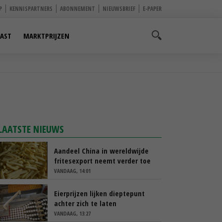
P
KENNISPARTNERS
ABONNEMENT
NIEUWSBRIEF
E-PAPER
AST
MARKTPRIJZEN
LAATSTE NIEUWS
Aandeel China in wereldwijde
fritesexport neemt verder toe
VANDAAG, 14:01
Eierprijzen lijken dieptepunt
achter zich te laten
VANDAAG, 13:27