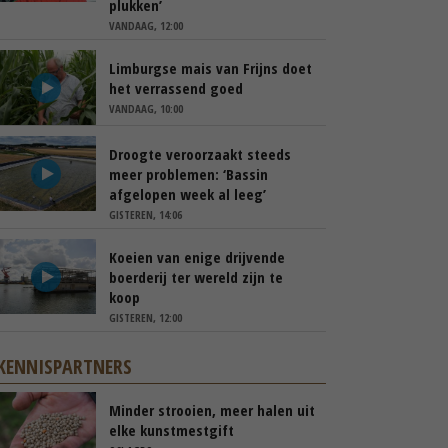
plukken’
VANDAAG, 12:00
Limburgse mais van Frijns doet
het verrassend goed
VANDAAG, 10:00
Droogte veroorzaakt steeds
meer problemen: ‘Bassin
afgelopen week al leeg’
GISTEREN, 14:06
Koeien van enige drijvende
boerderij ter wereld zijn te
koop
GISTEREN, 12:00
KENNISPARTNERS
Minder strooien, meer halen uit
elke kunstmestgift