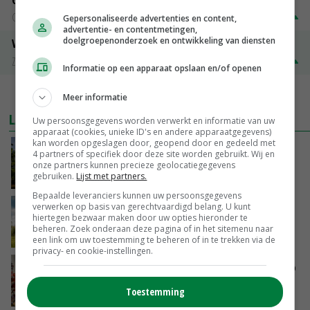
Groningen
€ 197,00
€ 2,00
Gepersonaliseerde advertenties en content,
advertentie- en contentmetingen,
doelgroepenonderzoek en ontwikkeling van diensten
Volle melkpoeder
Zuivel NL
€ 345,00
€ 20,00
Informatie op een apparaat opslaan en/of openen
MEER MARKTPRIJZEN
Meer informatie
LAATSTE NIEUWS
Uw persoonsgegevens worden verwerkt en informatie van uw
apparaat (cookies, unieke ID's en andere apparaatgegevens)
kan worden opgeslagen door, geopend door en gedeeld met
Kamervragen over onttrekkingsverbod,
4 partners of specifiek door deze site worden gebruikt. Wij en
minister spreekt van ‘ondernemersrisico’
onze partners kunnen precieze geolocatiegegevens
gebruiken.
Lijst met partners.
VANDAAG, 16:27
Bepaalde leveranciers kunnen uw persoonsgegevens
verwerken op basis van gerechtvaardigd belang. U kunt
‘Rendement van Krullvarkens komt van de
hiertegen bezwaar maken door uw opties hieronder te
overkant’
beheren. Zoek onderaan deze pagina of in het sitemenu naar
VANDAAG, 15:30
een link om uw toestemming te beheren of in te trekken via de
privacy- en cookie-instellingen.
Oorlogen en El Niño stuwen voedselprijzen op
Toestemming
VANDAAG, 15:04