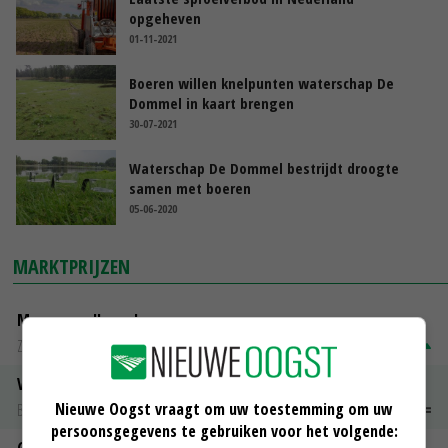
opgeheven
01-11-2021
Boeren willen knelpunten waterschap De
Dommel in kaart brengen
30-07-2021
Waterschap De Dommel bestrijdt droogte
samen met boeren
05-06-2020
MARKTPRIJZEN
Magere melkpoeder
Zuivel NL
€ 269,00
€ 7,00
Vleeskuikens 2001-2600 gr
Nieuwe Oogst vraagt om uw toestemming om uw
Barneveld
€ 1,09
~
€ 1,11
persoonsgegevens te gebruiken voor het volgende:
Gerst