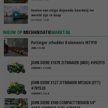
Koeien van enige drijvende boerderij ter
wereld zijn te koop
GISTEREN, 12:00
NIEUW OP
MECHANISATIE
MARKT.NL
Pottinger schudder 8 elements HIT910
2008, € 8.250
JOHN DEERE X167R ZITMAAIER (MID) #692919
GEBRUIKT, € 5.833
JOHN DEERE X127 ZITMAAIER MY2026 (ETT)
#781520
GEBRUIKT, P.O.A.
JOHN DEERE X940 COMPACTTREKKER 54"