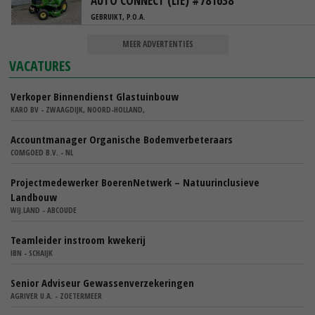
AUTO CONNECT (LIE) #781638
GEBRUIKT, P.O.A.
MEER ADVERTENTIES
VACATURES
Verkoper Binnendienst Glastuinbouw
KARO BV - ZWAAGDIJK, NOORD-HOLLAND,
Accountmanager Organische Bodemverbeteraars
COMGOED B.V. - NL
Projectmedewerker BoerenNetwerk – Natuurinclusieve
Landbouw
WIJ.LAND - ABCOUDE
Teamleider instroom kwekerij
IBN - SCHAIJK
Senior Adviseur Gewassenverzekeringen
AGRIVER U.A. - ZOETERMEER