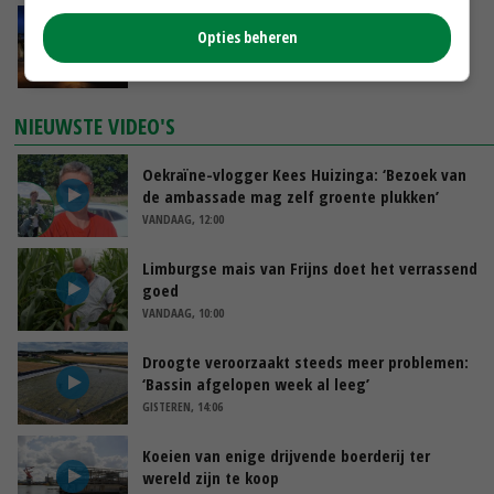
Nettowinst Royal A-ware onder druk ondanks
Opties beheren
hogere omzet
VANDAAG, 14:35
NIEUWSTE VIDEO'S
Oekraïne-vlogger Kees Huizinga: ‘Bezoek van
de ambassade mag zelf groente plukken’
VANDAAG, 12:00
Limburgse mais van Frijns doet het verrassend
goed
VANDAAG, 10:00
Droogte veroorzaakt steeds meer problemen:
‘Bassin afgelopen week al leeg’
GISTEREN, 14:06
Koeien van enige drijvende boerderij ter
wereld zijn te koop