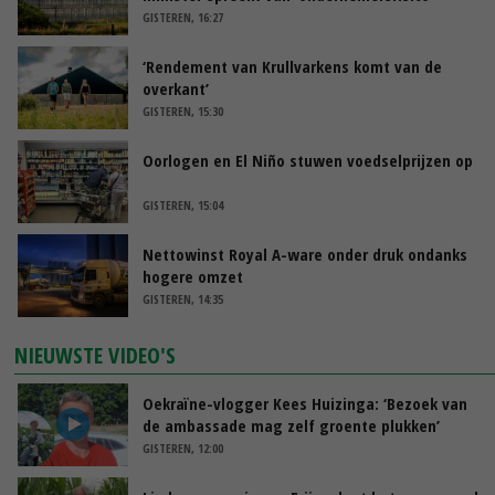
GISTEREN, 16:27
‘Rendement van Krullvarkens komt van de
overkant’
GISTEREN, 15:30
Oorlogen en El Niño stuwen voedselprijzen op
GISTEREN, 15:04
Nettowinst Royal A-ware onder druk ondanks
hogere omzet
GISTEREN, 14:35
NIEUWSTE VIDEO'S
Oekraïne-vlogger Kees Huizinga: ‘Bezoek van
de ambassade mag zelf groente plukken’
GISTEREN, 12:00