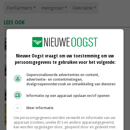
ForFarmers
mengvoer
Oekraïne
LEES OOK
ForFarmers wil Aviko-topman Chris Deen als
nieuwe baas
14-04-2022
Nieuwe Oogst vraagt om uw toestemming om uw
ForFarmers zorgt voor homogener voer
persoonsgegevens te gebruiken voor het volgende:
legpluimvee
23-03-2022
Gepersonaliseerde advertenties en content,
advertentie- en contentmetingen,
ForFarmers schort aandeleninkoop op
doelgroepenonderzoek en ontwikkeling van diensten
vanwege onzekerheid grondstoffen
Informatie op een apparaat opslaan en/of openen
15-03-2022
Meer informatie
Omzet ForFarmers stijgt, nettowinst daalt
Uw persoonsgegevens worden verwerkt en informatie van uw
24-02-2022
apparaat (cookies, unieke ID's en andere apparaatgegevens)
kan worden opgeslagen door, geopend door en gedeeld met