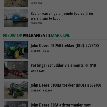
06-08-2026
Koeien van enige drijvende boerderij ter
wereld zijn te koop
06-08-2026
NIEUW OP
MECHANISATIE
MARKT.NL
John Deere 6R 250 trekker (REU) #778488
GEBRUIKT, P.O.A.
Pottinger schudder 8 elements HIT910
2008, € 8.250
John Deere 6100M trekker (MOL) #692400
GEBRUIKT, € 93.500
John Deere 328A achtermaaier met