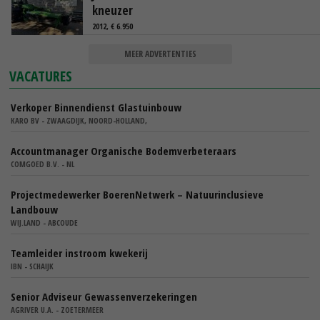
kneuzer
2012, € 6.950
MEER ADVERTENTIES
VACATURES
Verkoper Binnendienst Glastuinbouw
KARO BV - ZWAAGDIJK, NOORD-HOLLAND,
Accountmanager Organische Bodemverbeteraars
COMGOED B.V. - NL
Projectmedewerker BoerenNetwerk – Natuurinclusieve
Landbouw
WIJ.LAND - ABCOUDE
Teamleider instroom kwekerij
IBN - SCHAIJK
Senior Adviseur Gewassenverzekeringen
AGRIVER U.A. - ZOETERMEER