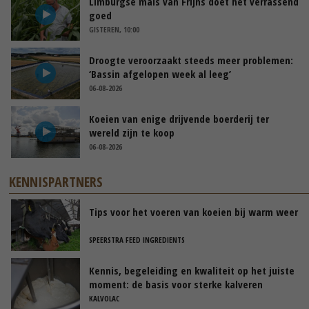
Limburgse mais van Frijns doet het verrassend
goed
GISTEREN, 10:00
Droogte veroorzaakt steeds meer problemen:
‘Bassin afgelopen week al leeg’
06-08-2026
Koeien van enige drijvende boerderij ter
wereld zijn te koop
06-08-2026
KENNISPARTNERS
Tips voor het voeren van koeien bij warm weer
SPEERSTRA FEED INGREDIENTS
Kennis, begeleiding en kwaliteit op het juiste
moment: de basis voor sterke kalveren
KALVOLAC