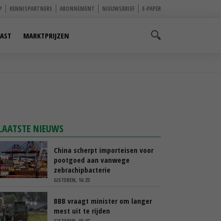
P
KENNISPARTNERS
ABONNEMENT
NIEUWSBRIEF
E-PAPER
AST
MARKTPRIJZEN
LAATSTE NIEUWS
China scherpt importeisen voor
pootgoed aan vanwege
zebrachipbacterie
GISTEREN, 16:25
BBB vraagt minister om langer
mest uit te rijden
GISTEREN, 15:47