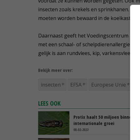
voordat ze kunnen worden gegeten. Ook mo
insecten zoals krekels en sprinkhanen. Voor
moeten worden bewaard in de koelkast. Ze zi
Daarnaast geeft het Voedingscentrum aan d
met een schaal- of schelpdierenallergie. H
gelijk is aan rundvlees, kip, varkensvlees en 
Bekijk meer over:
insecten
EFSA
Europese Unie
LEES OOK
Protix haalt 50 miljoen binnen v
internationale groei
08-02-2022