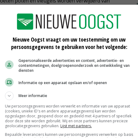
eten poten en vleugels worden verwijderd van
 risico van bederf geldt dat insecten goed afgesloten
jn wat betreft bederf vergelijkbaar met vlees en vis.
at insecten mogelijk niet geschikt zijn voor mensen
Nieuwe Oogst vraagt om uw toestemming om uw
et Voedingscentrum stelt ook dat de voedingswaarde
persoonsgegevens te gebruiken voor het volgende:
vis.
Gepersonaliseerde advertenties en content, advertentie- en
contentmetingen, doelgroepenonderzoek en ontwikkeling van
diensten
Informatie op een apparaat opslaan en/of openen
Meer informatie
Uw persoonsgegevens worden verwerkt en informatie van uw apparaat
(cookies, unieke ID's en andere apparaatgegevens) kan worden
oor
Flinke subsidie voor Insect
opgeslagen door, geopend door en gedeeld met 4 partners of specifiek
door deze site worden gebruikt. Wij en onze partners kunnen precieze
Experience Centre
geolocatiegegevens gebruiken.
Lijst met partners.
17-12-2021
Bepaalde leveranciers kunnen uw persoonsgegevens verwerken op basis