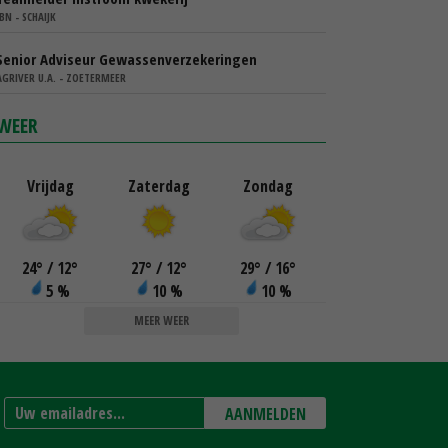
IBN - SCHAIJK
Senior Adviseur Gewassenverzekeringen
AGRIVER U.A. - ZOETERMEER
WEER
Vrijdag
Zaterdag
Zondag
24
°
/ 12
°
27
°
/ 12
°
29
°
/ 16
°
5 %
10 %
10 %
MEER WEER
AANMELDEN