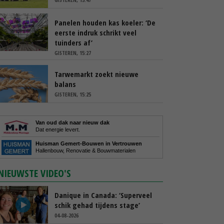
Panelen houden kas koeler: ‘De
eerste indruk schrikt veel
tuinders af’
GISTEREN, 15:27
Tarwemarkt zoekt nieuwe
balans
GISTEREN, 15:25
Van oud dak naar nieuw dak
Dat energie levert.
Huisman Gemert-Bouwen in Vertrouwen
Hallenbouw, Renovatie & Bouwmaterialen
NIEUWSTE VIDEO'S
Danique in Canada: ‘Superveel
schik gehad tijdens stage’
04-08-2026