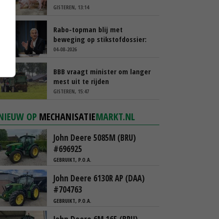
GISTEREN, 13:14
Rabo-topman blij met
beweging op stikstofdossier:
‘Verdienmodel van boeren blijft
04-08-2026
cruciaal’
BBB vraagt minister om langer
mest uit te rijden
GISTEREN, 15:47
NIEUW OP
MECHANISATIE
MARKT.NL
John Deere 5085M (BRU)
#696925
GEBRUIKT, P.O.A.
John Deere 6130R AP (DAA)
#704763
GEBRUIKT, P.O.A.