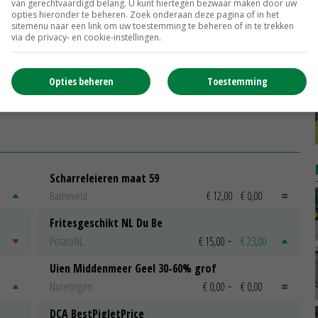
van gerechtvaardigd belang. U kunt hiertegen bezwaar maken door uw
Keukenafval en varkensmest goede
opties hieronder te beheren. Zoek onderaan deze pagina of in het
voedingsbron voor larven
sitemenu naar een link om uw toestemming te beheren of in te trekken
via de privacy- en cookie-instellingen.
22-11-2021
Belgisch bedrijf gaat larven kweken
Opties beheren
Toestemming
in oude pluimveestal
26-10-2021
Scharreleieren maat 59
Barneveld
€ 12,00
€ 0,00
Fritesgeschikt NL Du Be
PotatoNL
€ 15,00
~
€ 23,00
Uien Middenmeer Geel 30-60% grof
Noteringen
€ 0,00
~
€ 0,00
DCA BestPigletPrice