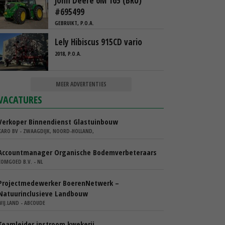
John Deere 6M 165 (BRU)
#695499
GEBRUIKT, P.O.A.
Lely Hibiscus 915CD vario
2018, P.O.A.
MEER ADVERTENTIES
VACATURES
Verkoper Binnendienst Glastuinbouw
KARO BV - ZWAAGDIJK, NOORD-HOLLAND,
Accountmanager Organische Bodemverbeteraars
COMGOED B.V. - NL
Projectmedewerker BoerenNetwerk –
Natuurinclusieve Landbouw
WIJ.LAND - ABCOUDE
Teamleider instroom kwekerij