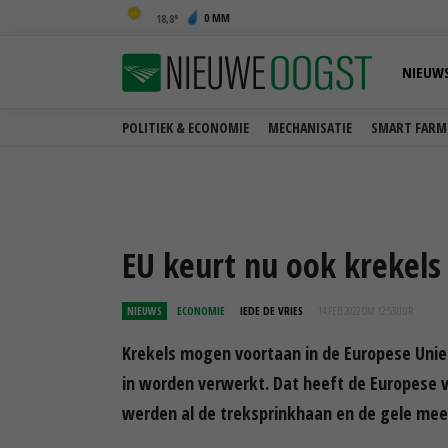
0 MM
18,8
NIEUW
POLITIEK & ECONOMIE
MECHANISATIE
SMART FARM
EU keurt nu ook krekels
NIEUWS
ECONOMIE
IEDE DE VRIES
14 FEB 2022 OM 12:53
UUR
Krekels mogen voortaan in de Europese Unie 
in worden verwerkt. Dat heeft de Europese v
werden al de treksprinkhaan en de gele me