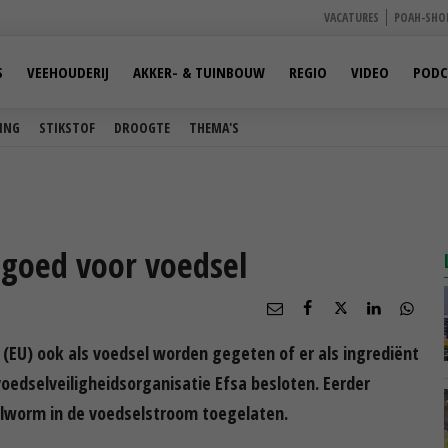
VACATURES
POAH-SHO
S
VEEHOUDERIJ
AKKER- & TUINBOUW
REGIO
VIDEO
PODC
ING
STIKSTOF
DROOGTE
THEMA'S
 goed voor voedsel
(EU) ook als voedsel worden gegeten of er als ingrediënt
oedselveiligheidsorganisatie Efsa besloten. Eerder
elworm in de voedselstroom toegelaten.