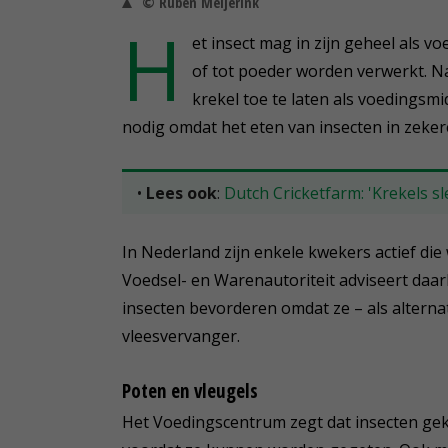
© Ruben Meijerink
H
et insect mag in zijn geheel als 
of tot poeder worden verwerkt. 
krekel toe te laten als voedingsm
nodig omdat het eten van insecten in zekere
•
Lees ook
:
Dutch Cricketfarm: 'Krekels sle
In Nederland zijn enkele kwekers actief d
Voedsel- en Warenautoriteit adviseert daar
insecten bevorderen omdat ze – als alterna
vleesvervanger.
Poten en vleugels
Het Voedingscentrum zegt dat insecten ge