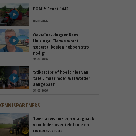
POAH!: Fendt 1042
01-08-2026
Oekraïne-vlogger Kees
Huizinga: ‘Tarwe wordt
geperst, koeien hebben stro
nodig’
31-07-2026
‘Stikstofbrief hoeft niet van
tafel, maar moet wel worden
aangepast’
31-07-2026
KENNISPARTNERS
Twee adviseurs zijn vraagbaak
voor leden over telefonie en
ICT
LTO LEDENVOORDEEL