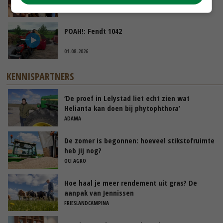
04-08-2026
POAH!: Fendt 1042
01-08-2026
KENNISPARTNERS
‘De proef in Lelystad liet echt zien wat
Helianta kan doen bij phytophthora’
ADAMA
De zomer is begonnen: hoeveel stikstofruimte
heb jij nog?
OCI AGRO
Hoe haal je meer rendement uit gras? De
aanpak van Jennissen
FRIESLANDCAMPINA