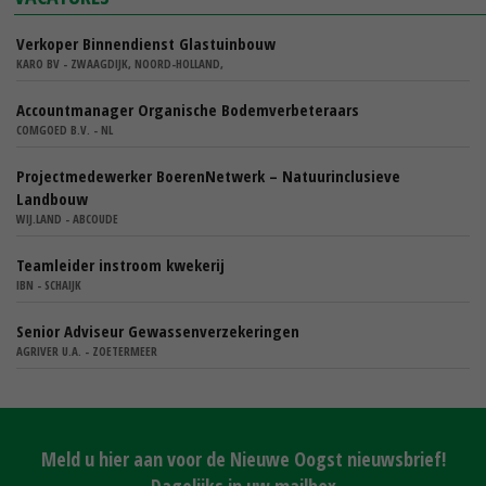
Verkoper Binnendienst Glastuinbouw
KARO BV - ZWAAGDIJK, NOORD-HOLLAND,
Accountmanager Organische Bodemverbeteraars
COMGOED B.V. - NL
Projectmedewerker BoerenNetwerk – Natuurinclusieve
Landbouw
WIJ.LAND - ABCOUDE
Teamleider instroom kwekerij
IBN - SCHAIJK
Senior Adviseur Gewassenverzekeringen
AGRIVER U.A. - ZOETERMEER
Meld u hier aan voor de Nieuwe Oogst nieuwsbrief!