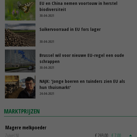
EU en China nemen voortouw in herstel
biodiversiteit
30-04-2021
Suikervoorraad in EU fors lager
30-04-2021
Brussel wil voor nieuwe EU-regel een oude
schrappen
30-04-2021
NAJK: 'Jonge boeren en tuinders zien EU als
hun thuismarkt'
24-04-2021
MARKTPRIJZEN
Magere melkpoeder
Zuivel NL
€ 269,00
€ 7,00