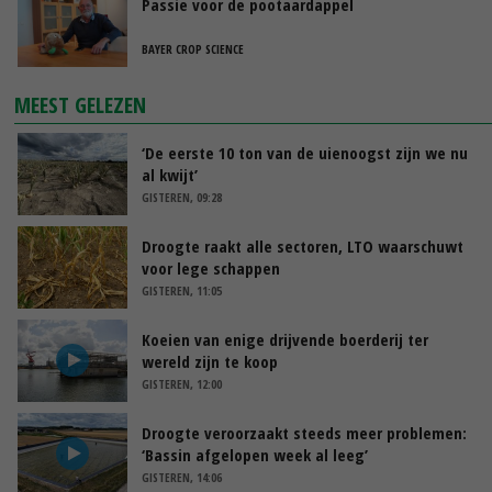
Passie voor de pootaardappel
BAYER CROP SCIENCE
MEEST GELEZEN
‘De eerste 10 ton van de uienoogst zijn we nu
al kwijt’
GISTEREN, 09:28
Droogte raakt alle sectoren, LTO waarschuwt
voor lege schappen
GISTEREN, 11:05
Koeien van enige drijvende boerderij ter
wereld zijn te koop
GISTEREN, 12:00
Droogte veroorzaakt steeds meer problemen:
‘Bassin afgelopen week al leeg’
GISTEREN, 14:06