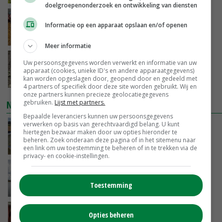
doelgroepenonderzoek en ontwikkeling van diensten
Frans onderzoekcentrum bestrijkt hele
Informatie op een apparaat opslaan en/of openen
varkensvleesketen
GISTEREN, 15:29
Meer informatie
Emmeloord noteert eerste zaaiuien op
Uw persoonsgegevens worden verwerkt en informatie van uw
maximaal 20 euro
apparaat (cookies, unieke ID's en andere apparaatgegevens)
kan worden opgeslagen door, geopend door en gedeeld met
GISTEREN, 14:59
4 partners of specifiek door deze site worden gebruikt. Wij en
onze partners kunnen precieze geolocatiegegevens
gebruiken.
Lijst met partners.
NIEUWSTE VIDEO'S
Bepaalde leveranciers kunnen uw persoonsgegevens
verwerken op basis van gerechtvaardigd belang. U kunt
Droogte veroorzaakt steeds meer problemen:
hiertegen bezwaar maken door uw opties hieronder te
‘Bassin afgelopen week al leeg’
beheren. Zoek onderaan deze pagina of in het sitemenu naar
GISTEREN, 14:06
een link om uw toestemming te beheren of in te trekken via de
privacy- en cookie-instellingen.
Koeien van enige drijvende boerderij ter
wereld zijn te koop
Toestemming
GISTEREN, 12:00
Danique in Canada: ‘Superveel schik gehad
Opties beheren
tijdens stage’