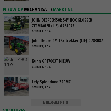
NIEUW OP
MECHANISATIE
MARKT.NL
JOHN DEERE X950R 54" HOOGLOSSER
ZITMAAIER (LIE) #781075
GEBRUIKT, P.O.A.
John Deere 6M 125 trekker (LIE) #783087
GEBRUIKT, P.O.A.
Kuhn GF17003T NIEUW
GEBRUIKT, P.O.A.
Lely Splendimo 320MC
GEBRUIKT, P.O.A.
MEER ADVERTENTIES
VACATURES