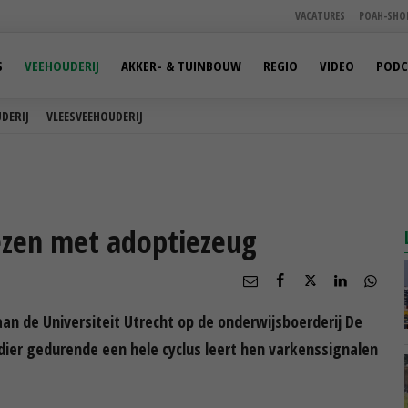
VACATURES
POAH-SHO
S
VEEHOUDERIJ
AKKER- & TUINBOUW
REGIO
VIDEO
PODC
DERIJ
VLEESVEEHOUDERIJ
ezen met adoptiezeug
n de Universiteit Utrecht op de onderwijsboerderij De
dier gedurende een hele cyclus leert hen varkenssignalen