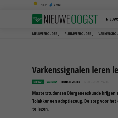
0 MM
18,3
NIEUW
MELKVEEHOUDERIJ
PLUIMVEEHOUDERIJ
VARKENSHOU
Varkenssignalen leren l
NIEUWS
VARKENS
ILONA LESSCHER
17 DEC 2021 OM 12:56
UUR
Masterstudenten Diergeneeskunde krijgen aa
Tolakker een adoptiezeug. De zorg voor het 
te lezen.