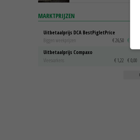
MARKTPRIJZEN
Uitbetaalprijs DCA BestPigletPrice
Biggen weekprijzen
€ 26,50
€ 0,50
Uitbetaalprijs Compaxo
Vleesvarkens
€ 1,22
€ 0,00