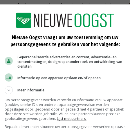
 om verder te gaan in de varkenshouderij, maar het
reedte vinden zij belangrijk. 'Een dierenarts wordt
, maar het kan niet zo zijn dat andere sectoren vreemd
Nieuwe Oogst vraagt om uw toestemming om uw
persoonsgegevens te gebruiken voor het volgende:
Gepersonaliseerde advertenties en content, advertentie- en
contentmetingen, doelgroepenonderzoek en ontwikkeling van
op de
Ten Have heeft Beter Leven-sterren
diensten
terug
17-12-2021
Informatie op een apparaat opslaan en/of openen
Meer informatie
Frankrijk sluit deal met China over
regionalisering
Uw persoonsgegevens worden verwerkt en informatie van uw apparaat
16-12-2021
(cookies, unieke ID's en andere apparaatgegevens) kan worden
opgeslagen door, geopend door en gedeeld met 4 partners of specifiek
door deze site worden gebruikt. Wij en onze partners kunnen precieze
om
Biggen van Het Condé uit Heino naar
geolocatiegegevens gebruiken.
Lijst met partners.
Duitsland
Bepaalde leveranciers kunnen uw persoonsgegevens verwerken op basis
11-12-2021