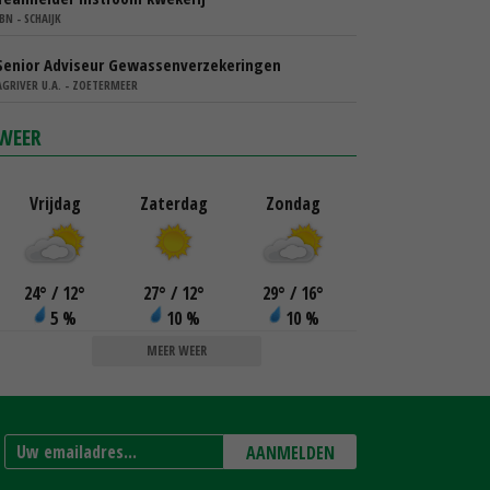
IBN - SCHAIJK
Senior Adviseur Gewassenverzekeringen
AGRIVER U.A. - ZOETERMEER
WEER
Vrijdag
Zaterdag
Zondag
24
°
/ 12
°
27
°
/ 12
°
29
°
/ 16
°
5 %
10 %
10 %
MEER WEER
AANMELDEN