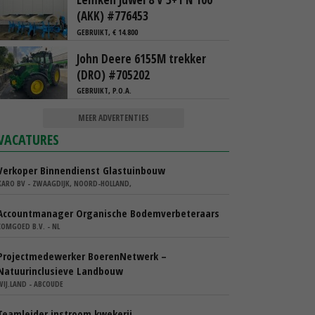
(AKK) #776453
GEBRUIKT, € 14.800
John Deere 6155M trekker
(DRO) #705202
GEBRUIKT, P.O.A.
MEER ADVERTENTIES
VACATURES
Verkoper Binnendienst Glastuinbouw
KARO BV - ZWAAGDIJK, NOORD-HOLLAND,
Accountmanager Organische Bodemverbeteraars
COMGOED B.V. - NL
Projectmedewerker BoerenNetwerk –
Natuurinclusieve Landbouw
WIJ.LAND - ABCOUDE
Teamleider instroom kwekerij