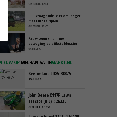
GISTEREN, 13:14
BBB vraagt minister om langer
mest uit te rijden
GISTEREN, 15:47
Rabo-topman blij met
beweging op stikstofdossier:
‘Verdienmodel van boeren blijft
04-08-2026
cruciaal’
NIEUW OP
MECHANISATIE
MARKT.NL
Kverneland LD85-300/5
2002, P.O.A.
John Deere X117R Lawn
Tractor (HIL) #28320
GEBRUIKT, € 3.950
Lemken Juwel 8 V 3+1 N 100