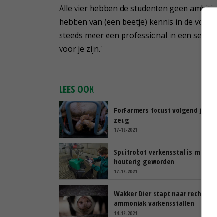
Alle vier hebben de studenten geen ambitie
hebben van (een beetje) kennis in de volle b
steeds meer een professional in een sector
voor je zijn.'
LEES OOK
ForFarmers focust volgend jaar 
zeug
17-12-2021
Spuitrobot varkensstal is minder
houterig geworden
17-12-2021
Wakker Dier stapt naar rechter 
ammoniak varkensstallen
14-12-2021