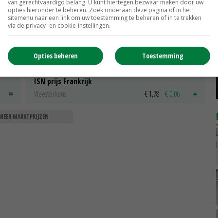
van gerechtvaardigd belang. U kunt hiertegen bezwaar maken door uw
opties hieronder te beheren. Zoek onderaan deze pagina of in het
sitemenu naar een link om uw toestemming te beheren of in te trekken
via de privacy- en cookie-instellingen.
Uitbetaalprijs Van Rooi Meat
Opties beheren
Toestemming
Vleesvarkens
€ 1,15
€ 0,00
ISN prijs Frankrijk
Vleesvarkens
€ 1,78
€ 0,06
MEER MARKTPRIJZEN