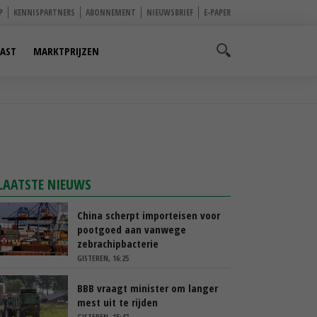
P
KENNISPARTNERS
ABONNEMENT
NIEUWSBRIEF
E-PAPER
AST
MARKTPRIJZEN
LAATSTE NIEUWS
China scherpt importeisen voor
pootgoed aan vanwege
zebrachipbacterie
GISTEREN, 16:25
BBB vraagt minister om langer
mest uit te rijden
GISTEREN, 15:47