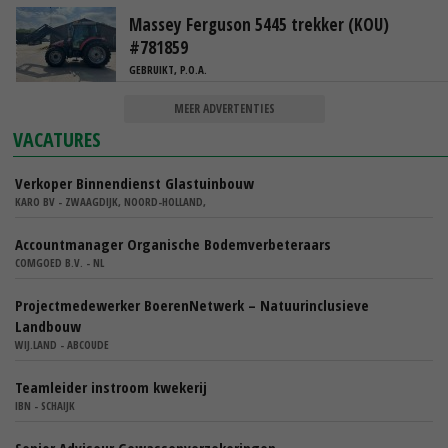
Massey Ferguson 5445 trekker (KOU)
#781859
GEBRUIKT, P.O.A.
MEER ADVERTENTIES
VACATURES
Verkoper Binnendienst Glastuinbouw
KARO BV - ZWAAGDIJK, NOORD-HOLLAND,
Accountmanager Organische Bodemverbeteraars
COMGOED B.V. - NL
Projectmedewerker BoerenNetwerk – Natuurinclusieve
Landbouw
WIJ.LAND - ABCOUDE
Teamleider instroom kwekerij
IBN - SCHAIJK
Senior Adviseur Gewassenverzekeringen