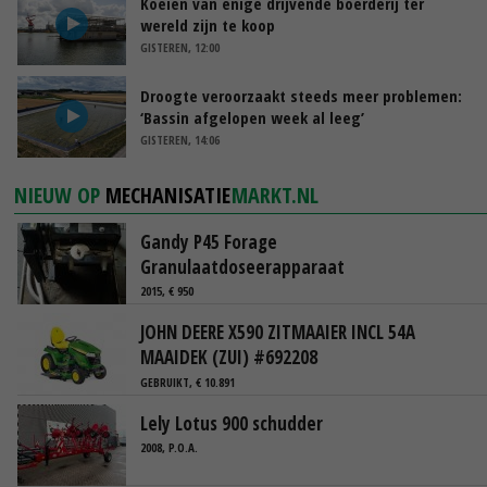
Koeien van enige drijvende boerderij ter
wereld zijn te koop
GISTEREN, 12:00
Droogte veroorzaakt steeds meer problemen:
‘Bassin afgelopen week al leeg’
GISTEREN, 14:06
NIEUW OP
MECHANISATIE
MARKT.NL
Gandy P45 Forage
Granulaatdoseerapparaat
2015, € 950
JOHN DEERE X590 ZITMAAIER INCL 54A
MAAIDEK (ZUI) #692208
GEBRUIKT, € 10.891
Lely Lotus 900 schudder
2008, P.O.A.