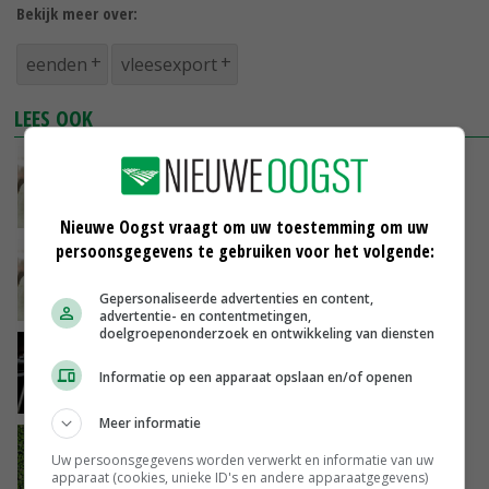
Bekijk meer over:
eenden
vleesexport
LEES OOK
Minister moet beelden van mishandelde
eenden herbeoordelen
08-12-2021
Nieuwe Oogst vraagt om uw toestemming om uw
persoonsgegevens te gebruiken voor het volgende:
Epidemioloog: kleine stijging eendensterfte
al indicatie vogelgriep
Gepersonaliseerde advertenties en content,
26-11-2021
advertentie- en contentmetingen,
doelgroepenonderzoek en ontwikkeling van diensten
Melkveehouder Erik Back trapt Future Farm
af
Informatie op een apparaat opslaan en/of openen
25-11-2021
Meer informatie
Hans Grootenhuis: 'Indoor eendenkroos sluit
Uw persoonsgegevens worden verwerkt en informatie van uw
kringloop melkveehouderij'
apparaat (cookies, unieke ID's en andere apparaatgegevens)
15-11-2021