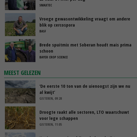
SMAXTEC
Vroege gewasontwikkeling vraagt om andere
blik op cercospora
BASF
Brede spuitmix met Soberan houdt mais prima
schoon
BAYER CROP SCIENCE
MEEST GELEZEN
‘De eerste 10 ton van de uienoogst zijn we nu
al kwijt’
GISTEREN, 09:28
Droogte raakt alle sectoren, LTO waarschuwt
voor lege schappen
GISTEREN, 11:05