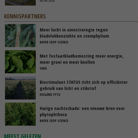
06-08-2026
KENNISPARTNERS
Meer lucht in uienstrategie tegen
bladvlekkenziekte en stemphylium
BAYER CROP SCIENCE
Met fosfaatbladbemesting meer energie,
meer groei en meer knollen
YARA
Biostimulant STATUS richt zich op efficiënter
gebruik van licht en stikstof
HOLLAND FYTO
Harige nachtschade: een nieuwe bron voor
phytophthora
BAYER CROP SCIENCE
MEEST GELEZEN