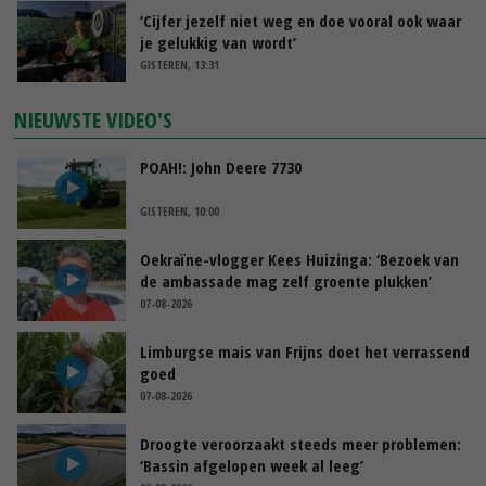
‘Cijfer jezelf niet weg en doe vooral ook waar
je gelukkig van wordt’
GISTEREN, 13:31
NIEUWSTE VIDEO'S
POAH!: John Deere 7730
GISTEREN, 10:00
Oekraïne-vlogger Kees Huizinga: ‘Bezoek van
de ambassade mag zelf groente plukken’
07-08-2026
Limburgse mais van Frijns doet het verrassend
goed
07-08-2026
Droogte veroorzaakt steeds meer problemen:
‘Bassin afgelopen week al leeg’