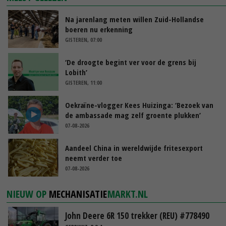
Na jarenlang meten willen Zuid-Hollandse
boeren nu erkenning
GISTEREN, 07:00
‘De droogte begint ver voor de grens bij
Lobith’
GISTEREN, 11:00
Oekraïne-vlogger Kees Huizinga: ‘Bezoek van
de ambassade mag zelf groente plukken’
07-08-2026
Aandeel China in wereldwijde fritesexport
neemt verder toe
07-08-2026
NIEUW OP
MECHANISATIE
MARKT.NL
John Deere 6R 150 trekker (REU) #778490