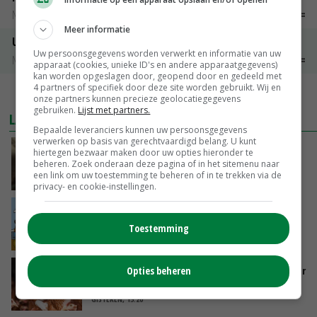
Noteringen
€ 26,00
~
€ 33,00
Meer informatie
Uien Middenmeer Geel 30-60% grof
Uw persoonsgegevens worden verwerkt en informatie van uw
Noteringen
€ 0,00
~
€ 0,00
apparaat (cookies, unieke ID's en andere apparaatgegevens)
kan worden opgeslagen door, geopend door en gedeeld met
4 partners of specifiek door deze site worden gebruikt. Wij en
MEER MARKTPRIJZEN
onze partners kunnen precieze geolocatiegegevens
gebruiken.
Lijst met partners.
LAATSTE NIEUWS
Bepaalde leveranciers kunnen uw persoonsgegevens
verwerken op basis van gerechtvaardigd belang. U kunt
‘Samenwerking A-ware en Amalthea gaat
hiertegen bezwaar maken door uw opties hieronder te
zorgen voor meer balans’
beheren. Zoek onderaan deze pagina of in het sitemenu naar
een link om uw toestemming te beheren of in te trekken via de
GISTEREN, 16:01
privacy- en cookie-instellingen.
Internationale vraag naar geitenzuivel blijft
groot: Nederland in Europese top
Toestemming
GISTEREN, 15:33
Vlaamse varkensstapel krimpt, pluimveesector
Opties beheren
groeit door schaalvergroting
GISTEREN, 15:20