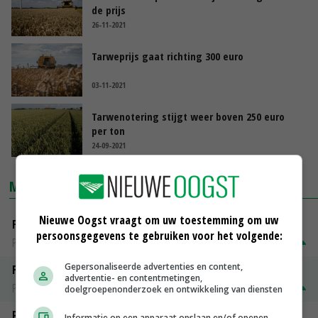
de prijs
26-11-2021
Tarweprijs gaat richting 300 euro
03-11-2021
Tarwenotering stijgt weer boven 250 euro
per ton
24-09-2021
MARKTPRIJZEN
Nieuwe Oogst vraagt om uw toestemming om uw
Fontane
persoonsgegevens te gebruiken voor het volgende:
PotatoNL
€ 15,00
~
€ 23,00
Gepersonaliseerde advertenties en content,
Fritesgeschikt NL Du Be
advertentie- en contentmetingen,
PotatoNL
€ 15,00
~
€ 23,00
doelgroepenonderzoek en ontwikkeling van diensten
Peen
Informatie op een apparaat opslaan en/of openen