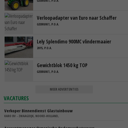
GEBRUIKT, P.O.A.
Verloopadapter van Euro naar Schaffer
GEBRUIKT, P.O.A.
Lely Splendimo 900MC vlindermaaier
2015, P.O.A.
Gewichtblok 1450 kg TOP
GEBRUIKT, P.O.A.
MEER ADVERTENTIES
VACATURES
Verkoper Binnendienst Glastuinbouw
KARO BV - ZWAAGDIJK, NOORD-HOLLAND,
Accountmanager Organische Bodemverbeteraars