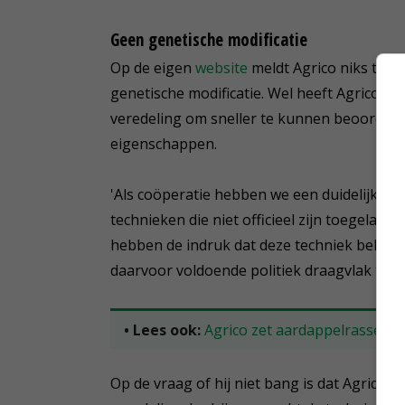
Geen genetische modificatie
Op de eigen
website
meldt Agrico niks te d
genetische modificatie. Wel heeft Agrico R
veredeling om sneller te kunnen beoordele
eigenschappen.
'Als coöperatie hebben we een duidelijk bel
technieken die niet officieel zijn toegelate
hebben de indruk dat deze techniek behoorl
daarvoor voldoende politiek draagvlak te kri
• Lees ook:
Agrico zet aardappelrassen i
Op de vraag of hij niet bang is dat Agrico 