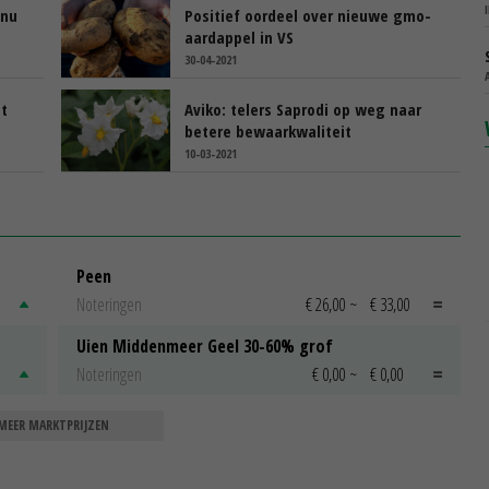
 nu
Positief oordeel over nieuwe gmo-
aardappel in VS
30-04-2021
t
Aviko: telers Saprodi op weg naar
betere bewaarkwaliteit
10-03-2021
Peen
Noteringen
€ 26,00
~
€ 33,00
Uien Middenmeer Geel 30-60% grof
Noteringen
€ 0,00
~
€ 0,00
MEER MARKTPRIJZEN