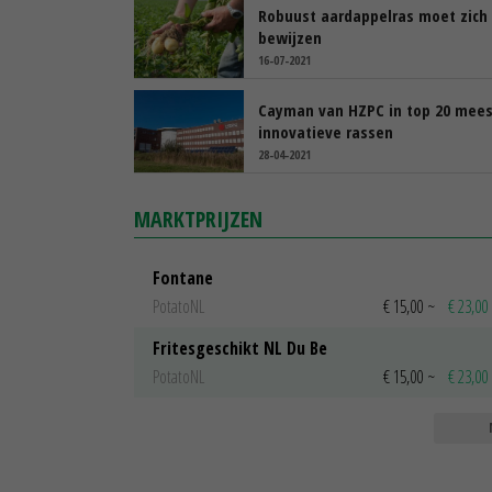
Robuust aardappelras moet zich
bewijzen
16-07-2021
Cayman van HZPC in top 20 mees
innovatieve rassen
28-04-2021
MARKTPRIJZEN
Fontane
PotatoNL
€ 15,00
~
€ 23,00
Fritesgeschikt NL Du Be
PotatoNL
€ 15,00
~
€ 23,00