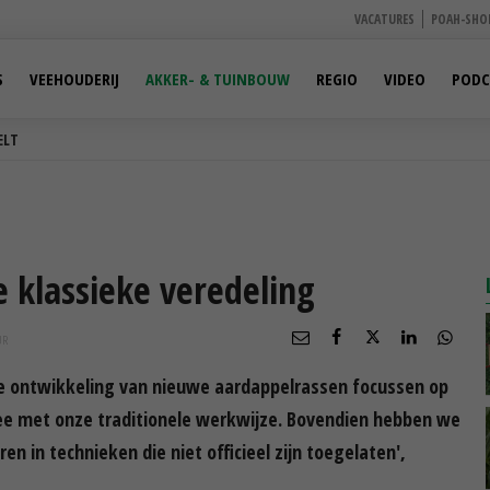
VACATURES
POAH-SHO
S
VEEHOUDERIJ
AKKER- & TUINBOUW
REGIO
VIDEO
PODC
ELT
e klassieke veredeling
UR
 de ontwikkeling van nieuwe aardappelrassen focussen op
ee met onze traditionele werkwijze. Bovendien hebben we
en in technieken die niet officieel zijn toegelaten',