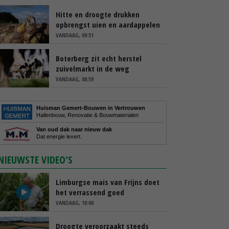
Hitte en droogte drukken
opbrengst uien en aardappelen
VANDAAG, 09:51
Boterberg zit echt herstel
zuivelmarkt in de weg
VANDAAG, 08:59
Huisman Gemert-Bouwen in Vertrouwen
Hallenbouw, Renovatie & Bouwmaterialen
Van oud dak naar nieuw dak
Dat energie levert.
NIEUWSTE VIDEO'S
Limburgse mais van Frijns doet
het verrassend goed
VANDAAG, 10:00
Droogte veroorzaakt steeds