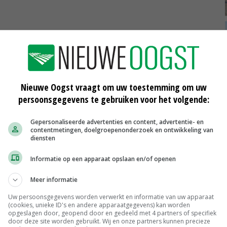
oen met technieken die worden geassocieerd met
esearch in Emmeloord faciliteiten voor merkergestuurde
n of nieuwe variëteiten beschikken over de gewenste
Nieuwe Oogst vraagt om uw toestemming om uw
persoonsgegevens te gebruiken voor het volgende:
eid dat we het geld van onze leden niet gebruiken voor
n. Daaronder valt ook Crispr-Cas, wat ons betreft. Wij
Gepersonaliseerde advertenties en content, advertentie- en
contentmetingen, doelgroepenonderzoek en ontwikkeling van
ijk wordt gehypet en dat het lastig gaat worden
diensten
jgen', verklaart de Agrico-directeur.
Informatie op een apparaat opslaan en/of openen
Meer informatie
n de schijnwerpers
Uw persoonsgegevens worden verwerkt en informatie van uw apparaat
(cookies, unieke ID's en andere apparaatgegevens) kan worden
opgeslagen door, geopend door en gedeeld met 4 partners of specifiek
een achterstand oploopt ten opzichte van andere
door deze site worden gebruikt. Wij en onze partners kunnen precieze