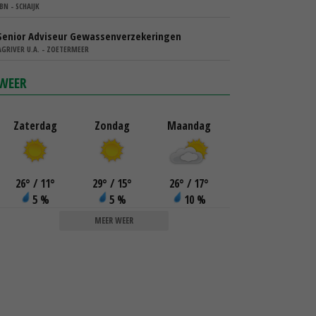
IBN - SCHAIJK
Senior Adviseur Gewassenverzekeringen
AGRIVER U.A. - ZOETERMEER
WEER
Zaterdag
Zondag
Maandag
26
°
/ 11
°
29
°
/ 15
°
26
°
/ 17
°
5 %
5 %
10 %
MEER WEER