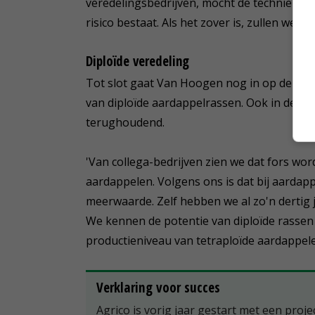
veredelingsbedrijven, mocht de techniek a
risico bestaat. Als het zover is, zullen we 
Diploïde veredeling
Tot slot gaat Van Hoogen nog in op de ver
van diploïde aardappelrassen. Ook in deze 
terughoudend.
'Van collega-bedrijven zien we dat fors wor
aardappelen. Volgens ons is dat bij aardap
meerwaarde. Zelf hebben we al zo'n dertig
We kennen de potentie van diploïde rassen 
productieniveau van tetraploïde aardappele
Verklaring voor succes
Agrico is vorig jaar gestart met een proj