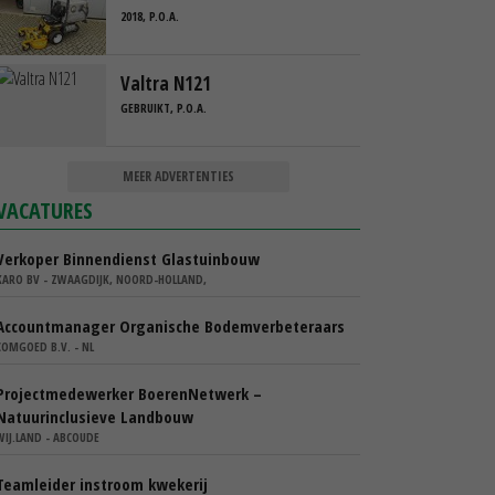
2018, P.O.A.
Valtra N121
GEBRUIKT, P.O.A.
MEER ADVERTENTIES
VACATURES
Verkoper Binnendienst Glastuinbouw
KARO BV - ZWAAGDIJK, NOORD-HOLLAND,
Accountmanager Organische Bodemverbeteraars
COMGOED B.V. - NL
Projectmedewerker BoerenNetwerk –
Natuurinclusieve Landbouw
WIJ.LAND - ABCOUDE
Teamleider instroom kwekerij