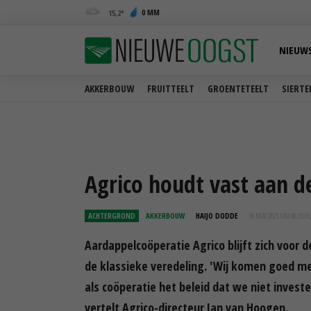
0 MM
15,2
NIEUW
AKKERBOUW
FRUITTEELT
GROENTETEELT
SIERTE
Agrico houdt vast aan d
ACHTERGROND
AKKERBOUW
HAIJO DODDE
16 NOV 2021 OM 06:31
U
Aardappelcoöperatie Agrico blijft zich voor
de klassieke veredeling. 'Wij komen goed m
als coöperatie het beleid dat we niet invester
vertelt Agrico-directeur Jan van Hoogen.