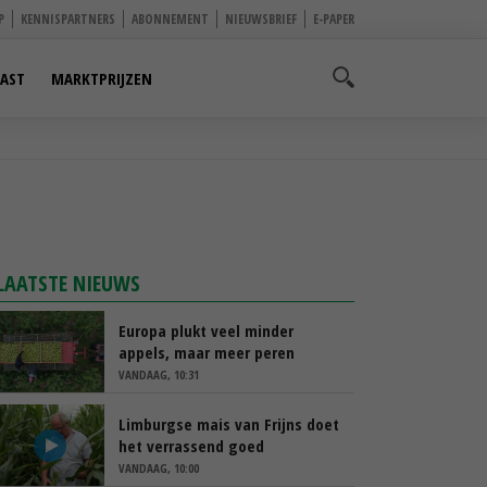
P
KENNISPARTNERS
ABONNEMENT
NIEUWSBRIEF
E-PAPER
AST
MARKTPRIJZEN
LAATSTE NIEUWS
Europa plukt veel minder
appels, maar meer peren
VANDAAG, 10:31
Limburgse mais van Frijns doet
het verrassend goed
VANDAAG, 10:00