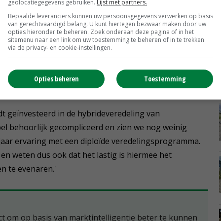
lsnog worden toegestaan, antwoordt Van Hoogen: 'Ja dat
geolocatiegegevens gebruiken.
Lijst met partners.
de techniek en de kennis daarover moeten inkopen.'
Bepaalde leveranciers kunnen uw persoonsgegevens verwerken op basis
van gerechtvaardigd belang. U kunt hiertegen bezwaar maken door uw
opties hieronder te beheren. Zoek onderaan deze pagina of in het
sitemenu naar een link om uw toestemming te beheren of in te trekken
via de privacy- en cookie-instellingen.
meerdering van aardappelen uit zaad en de veredeling
ontwikkeling is de aardappelcoöperatie nog
Opties beheren
Toestemming
dt geïnvesteerd in de hybrideveredeling van
pel behoorlijk gecompliceerd en zien we nog weinig
 jaar ervaring met een diploïde veredelingsprogramma.
en weten dus ook dat het lastig is hiermee het
n te evenaren.'
ect om op basis van marktintelligentie beter te kunnen