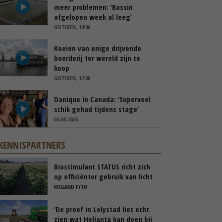
meer problemen: ‘Bassin
afgelopen week al leeg’
GISTEREN, 14:06
Koeien van enige drijvende
boerderij ter wereld zijn te
koop
GISTEREN, 12:00
Danique in Canada: ‘Superveel
schik gehad tijdens stage’
04-08-2026
KENNISPARTNERS
Biostimulant STATUS richt zich
op efficiënter gebruik van licht
en stikstof
HOLLAND FYTO
‘De proef in Lelystad liet echt
zien wat Helianta kan doen bij