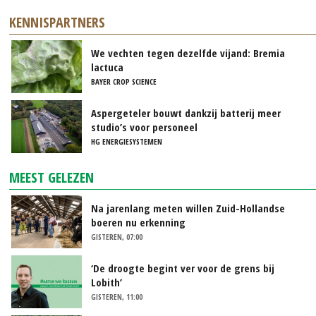
KENNISPARTNERS
We vechten tegen dezelfde vijand: Bremia
lactuca
BAYER CROP SCIENCE
Aspergeteler bouwt dankzij batterij meer
studio’s voor personeel
HG ENERGIESYSTEMEN
MEEST GELEZEN
Na jarenlang meten willen Zuid-Hollandse
boeren nu erkenning
GISTEREN, 07:00
‘De droogte begint ver voor de grens bij
Lobith’
GISTEREN, 11:00