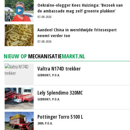
Oekraïne-vlogger Kees Huizinga: ‘Bezoek van
de ambassade mag zelf groente plukken’
07-08-2026
Aandeel China in wereldwijde fritesexport
neemt verder toe
07-08-2026
NIEUW OP
MECHANISATIE
MARKT.NL
Valtra N174D trekker
GEBRUIKT, P.O.A.
Lely Splendimo 320MC
GEBRUIKT, P.O.A.
Pottinger Torro 5100 L
2009, P.O.A.