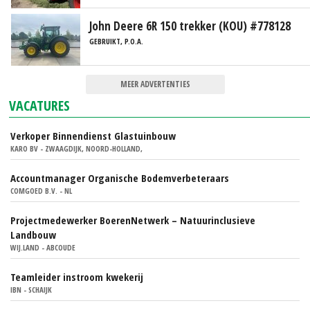
John Deere 6R 150 trekker (KOU) #778128
GEBRUIKT, P.O.A.
MEER ADVERTENTIES
VACATURES
Verkoper Binnendienst Glastuinbouw
KARO BV - ZWAAGDIJK, NOORD-HOLLAND,
Accountmanager Organische Bodemverbeteraars
COMGOED B.V. - NL
Projectmedewerker BoerenNetwerk – Natuurinclusieve
Landbouw
WIJ.LAND - ABCOUDE
Teamleider instroom kwekerij
IBN - SCHAIJK