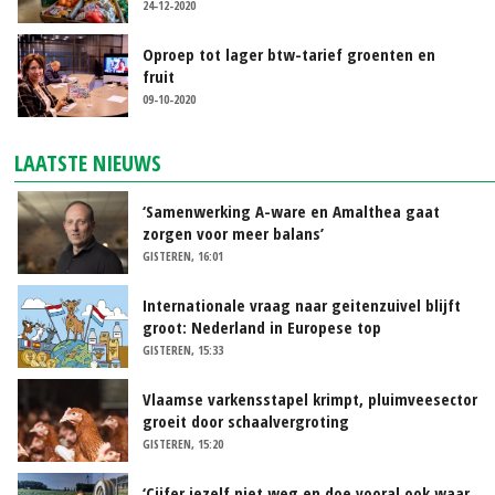
24-12-2020
Oproep tot lager btw-tarief groenten en
fruit
09-10-2020
LAATSTE NIEUWS
‘Samenwerking A-ware en Amalthea gaat
zorgen voor meer balans’
GISTEREN, 16:01
Internationale vraag naar geitenzuivel blijft
groot: Nederland in Europese top
GISTEREN, 15:33
Vlaamse varkensstapel krimpt, pluimveesector
groeit door schaalvergroting
GISTEREN, 15:20
‘Cijfer jezelf niet weg en doe vooral ook waar