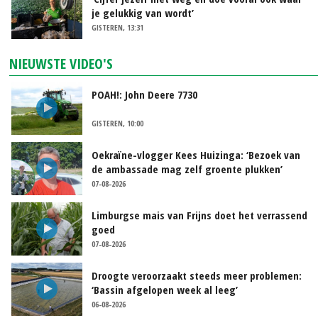
je gelukkig van wordt’
GISTEREN, 13:31
NIEUWSTE VIDEO'S
POAH!: John Deere 7730
GISTEREN, 10:00
Oekraïne-vlogger Kees Huizinga: ‘Bezoek van
de ambassade mag zelf groente plukken’
07-08-2026
Limburgse mais van Frijns doet het verrassend
goed
07-08-2026
Droogte veroorzaakt steeds meer problemen:
‘Bassin afgelopen week al leeg’
06-08-2026