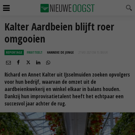
Kalter Aardbeien blijft roer
omgooien
REPORTAGE
FRUITTEELT
HANNEKE DE JONGE
27 MEI 2021 OM 15:30
UUR
Richard en Annet Kalter uit IJsselmuiden zoeken opvolgers
voor hun bedrijf, waarvan de omzet uit de
aardbeienkwekerij en winkel elkaar in balans houden.
Dankzij hun improvisatietalent heeft het echtpaar een
succesvol jaar achter de rug.