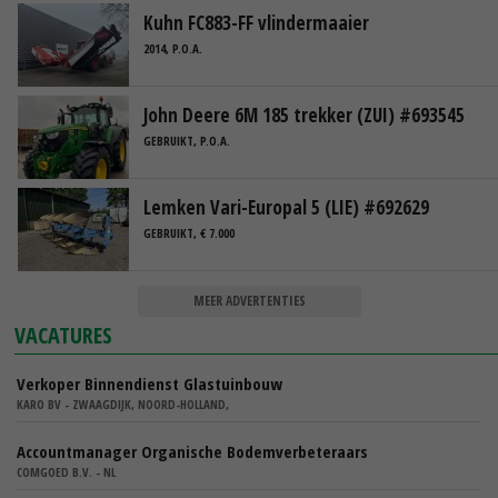
Kuhn FC883-FF vlindermaaier
2014, P.O.A.
John Deere 6M 185 trekker (ZUI) #693545
GEBRUIKT, P.O.A.
Lemken Vari-Europal 5 (LIE) #692629
GEBRUIKT, € 7.000
MEER ADVERTENTIES
VACATURES
Verkoper Binnendienst Glastuinbouw
KARO BV - ZWAAGDIJK, NOORD-HOLLAND,
Accountmanager Organische Bodemverbeteraars
COMGOED B.V. - NL