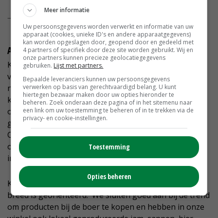
Meer informatie
— Annet Kalter (@kalteraardbeien)
May 14, 2021
Uw persoonsgegevens worden verwerkt en informatie van uw
apparaat (cookies, unieke ID's en andere apparaatgegevens)
kan worden opgeslagen door, geopend door en gedeeld met
Actie voor KiKa
4 partners of specifiek door deze site worden gebruikt. Wij en
onze partners kunnen precieze geolocatiegegevens
Kalter: 'We wilden de aandacht op sociale media graag
gebruiken.
Lijst met partners.
vasthouden. Iemand in de buurt vertelde dat er dit jaar
Bepaalde leveranciers kunnen uw persoonsgegevens
nog weinig acties waren voor KiKa, de stichting tegen
verwerken op basis van gerechtvaardigd belang. U kunt
hiertegen bezwaar maken door uw opties hieronder te
kinderkanker. Op Facebook hebben we mensen toen
beheren. Zoek onderaan deze pagina of in het sitemenu naar
opgeroepen om geld te doneren. Voor iedere 250 euro
een link om uw toestemming te beheren of in te trekken via de
privacy- en cookie-instellingen.
gaven we een kist aardbeien aan het Prinses Máxima
Centrum in Utrecht. We hebben dik 6.500 euro
opgehaald en het afleveren van de aardbeien was heel
Toestemming
indrukwekkend.'
Opties beheren
Kalter prijst zich gelukkig dat het aardbeienbedrijf zo
breed is georiënteerd. 'We sluiten goed aan bij de trend
om producten bij de boer te kopen en hebben in onze