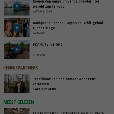
Koeien van enige drijvende boerderij ter
wereld zijn te koop
VANDAAG, 12:00
Danique in Canada: ‘Superveel schik gehad
tijdens stage’
04-08-2026
POAH!: Fendt 1042
01-08-2026
KENNISPARTNERS
‘Meeldauw kan ons zomaar weer eens
verrassen’
BAYER CROP SCIENCE
MEEST GELEZEN
Eerste proefrooiing Fontane wijst op grote