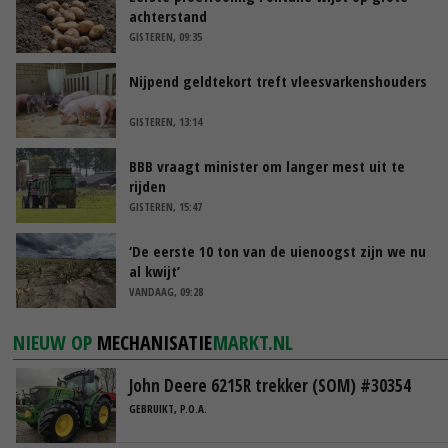
achterstand
GISTEREN, 09:35
Nijpend geldtekort treft vleesvarkenshouders
GISTEREN, 13:14
BBB vraagt minister om langer mest uit te
rijden
GISTEREN, 15:47
‘De eerste 10 ton van de uienoogst zijn we nu
al kwijt’
VANDAAG, 09:28
NIEUW OP
MECHANISATIE
MARKT.NL
John Deere 6215R trekker (SOM) #30354
GEBRUIKT, P.O.A.