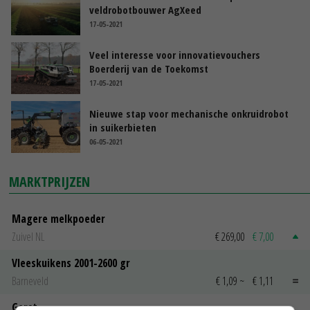
veldrobotbouwer AgXeed
17-05-2021
Veel interesse voor innovatievouchers
Boerderij van de Toekomst
17-05-2021
Nieuwe stap voor mechanische onkruidrobot
in suikerbieten
06-05-2021
MARKTPRIJZEN
Magere melkpoeder
Zuivel NL
€ 269,00
€ 7,00
Vleeskuikens 2001-2600 gr
Barneveld
€ 1,09
~
€ 1,11
Gerst