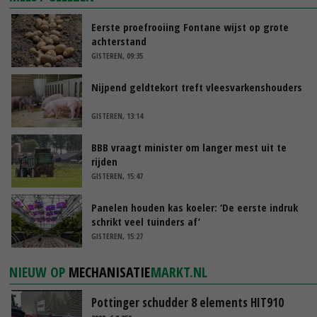
Eerste proefrooiing Fontane wijst op grote
achterstand
GISTEREN, 09:35
Nijpend geldtekort treft vleesvarkenshouders
GISTEREN, 13:14
BBB vraagt minister om langer mest uit te
rijden
GISTEREN, 15:47
Panelen houden kas koeler: ‘De eerste indruk
schrikt veel tuinders af’
GISTEREN, 15:27
NIEUW OP
MECHANISATIE
MARKT.NL
Pottinger schudder 8 elements HIT910