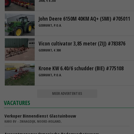
2008, € 8.250
John Deere 6150M 40KM AQ+ (SMI) #705011
GEBRUIKT, P.O.A.
Vicon cultivator 3,85 meter (ZIJ) #783876
GEBRUIKT, € 300
Krone KW 6.40/6 schudder (BIE) #775108
GEBRUIKT, P.O.A.
MEER ADVERTENTIES
VACATURES
Verkoper Binnendienst Glastuinbouw
KARO BV - ZWAAGDIJK, NOORD-HOLLAND,
Accountmanager Organische Bodemverbeteraars