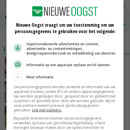
Groningen
€ 197,00
€ 2,00
Volle melkpoeder
Zuivel NL
€ 345,00
€ 20,00
Nieuwe Oogst vraagt om uw toestemming om uw
persoonsgegevens te gebruiken voor het volgende:
MEER MARKTPRIJZEN
Gepersonaliseerde advertenties en content,
LAATSTE NIEUWS
advertentie- en contentmetingen,
doelgroepenonderzoek en ontwikkeling van diensten
Tönnies pleit voor vaste varkensprijs voor
Informatie op een apparaat opslaan en/of openen
periode van zes maanden
VANDAAG, 13:49
Meer informatie
Nederlands project versterkt Iraakse
Uw persoonsgegevens worden verwerkt en informatie van uw
apparaat (cookies, unieke ID's en andere apparaatgegevens)
groentetelers
kan worden opgeslagen door, geopend door en gedeeld met
VANDAAG, 13:39
4 partners of specifiek door deze site worden gebruikt. Wij en
onze partners kunnen precieze geolocatiegegevens
gebruiken.
Lijst met partners.
Westnijlvirus vastgesteld bij paard in
Schipluiden
Bepaalde leveranciers kunnen uw persoonsgegevens
verwerken op basis van gerechtvaardigd belang. U kunt
VANDAAG, 13:04
hiertegen bezwaar maken door uw opties hieronder te