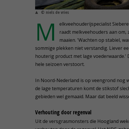
© niels de vries
M
elkveehouderijspecialist Sieber
raadt melkveehouders aan om, z
maaien. 'Wachten op stabiel, w
sommige plekken niet verstandig. Liever e
houterig product met lage voederwaarde.' Da
hele seizoen verstoort.
In Noord-Nederland is op veengrond nog wei
de lage temperaturen komt de stikstof slecht
gebieden wel gemaaid. Maar dat beeld wisselt
Verhouting door regenval
Uit de versgrasmonsters die Hoogland wekeli