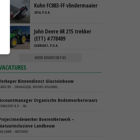
Kuhn FC883-FF vlindermaaier
2014, P.O.A.
John Deere 6R 215 trekker
(ETT) #778489
GEBRUIKT, P.O.A.
MEER ADVERTENTIES
VACATURES
Verkoper Binnendienst Glastuinbouw
KARO BV - ZWAAGDIJK, NOORD-HOLLAND,
Accountmanager Organische Bodemverbeteraars
COMGOED B.V. - NL
Projectmedewerker BoerenNetwerk –
Natuurinclusieve Landbouw
WIJ.LAND - ABCOUDE