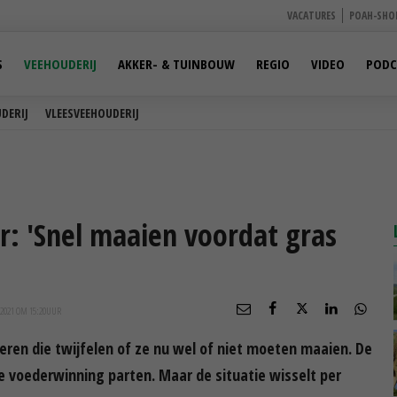
VACATURES
POAH-SHO
S
VEEHOUDERIJ
AKKER- & TUINBOUW
REGIO
VIDEO
PODC
DERIJ
VLEESVEEHOUDERIJ
r: 'Snel maaien voordat gras
2021 OM 15:20
UUR
eren die twijfelen of ze nu wel of niet moeten maaien. De
 voederwinning parten. Maar de situatie wisselt per