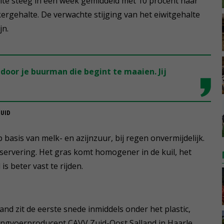
te steeg in een week gemiddeld met 10 procent naar
ergehalte. De verwachte stijging van het eiwitgehalte
jn.
 door je buurman die begint te maaien. Jij
ZUID
 basis van melk- en azijnzuur, bij regen onvermijdelijk.
servering. Het gras komt homogener in de kuil, het
is beter vast te rijden.
nd zit de eerste snede inmiddels onder het plastic,
gvoerproducent CAVV Zuid-Oost Salland in Haarle.