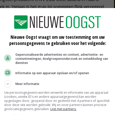
 in. 'Helaas is het gras bij sommigen flink verregend.
op het erf. Het is heel wisselend.'
ele weer, adviseert Braakman te wachten met maaien.
t veel kwaliteit verloren. Pas daarna komt de stengel erin
Nieuwe Oogst vraagt om uw toestemming om uw
de. Maar komt er eerder een kans, pak 'm dan.'
persoonsgegevens te gebruiken voor het volgende:
Gepersonaliseerde advertenties en content, advertentie- en
as op het land. Braakman verwacht dat de opbrengst
contentmetingen, doelgroepenonderzoek en ontwikkeling van
diensten
al zijn. 'Voor een optimaal product heb je dan drie mooie
s twee goeie dagen worden voorspeld, zou ik ervoor
Informatie op een apparaat opslaan en/of openen
t hoger te maaien, minimaal 7 centimeter. 'Het
Meer informatie
de hergroei traag op gang komt.'
Uw persoonsgegevens worden verwerkt en informatie van uw apparaat
(cookies, unieke ID's en andere apparaatgegevens) kan worden
opgeslagen door, geopend door en gedeeld met 4 partners of specifiek
door deze site worden gebruikt. Wij en onze partners kunnen precieze
ent van het gras gemaaid, schat
geolocatiegegevens gebruiken.
Lijst met partners.
De Samenwerking in Haastrecht. Hij adviseert voorlopig