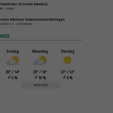
Teamleider instroom kwekerij
IBN - SCHAIJK
Senior Adviseur Gewassenverzekeringen
AGRIVER U.A. - ZOETERMEER
WEER
Zondag
Maandag
Dinsdag
30
°
/ 14
°
25
°
/ 16
°
23
°
/ 12
°
5 %
10 %
0 %
MEER WEER