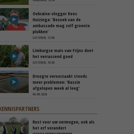
Oekraïne-vlogger Kees
Huizinga: ‘Bezoek van de
ambassade mag zelf groente
plukken’
GISTEREN, 12:00
Limburgse mais van Frijns doet
het verrassend goed
GISTEREN, 10:00
Droogte veroorzaakt steeds
meer problemen: ‘Bassin
afgelopen week al leeg’
06-08-2026
KENNISPARTNERS
Rust voor uw vermogen, ook als
het erf verandert
SEQUOIA VERMOGENSBEHEER