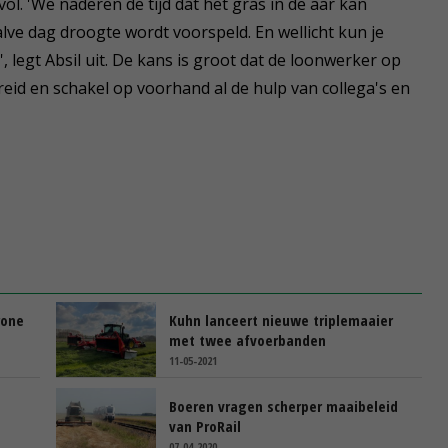
ol. 'We naderen de tijd dat het gras in de aar kan
lve dag droogte wordt voorspeld. En wellicht kun je
s', legt Absil uit. De kans is groot dat de loonwerker op
eid en schakel op voorhand al de hulp van collega's en
rone
Kuhn lanceert nieuwe triplemaaier
met twee afvoerbanden
11-05-2021
Boeren vragen scherper maaibeleid
van ProRail
07-04-2020