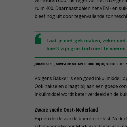
verhouten door de regenval. Het NDF-gehal
ruim 400. Daarnaast dalen het VEM- en suik
bleef nog uit door tegenvallende zonneschi
Laat je niet gek maken, zeker niet
hoeft zijn gras toch niet te voeren
JOHAN ABSIL, ADVISEUR MELKVEEHOUDERIJ BIJ VOERGROEP 
Volgens Bakker is een goed inkuilmiddel, op
Ook hakselen draagt bij aan een goede con
inkuilmiddel wordt beter verdeeld en de kuil 
Zware snede Oost-Nederland
Bij een derde van de boeren in Oost-Nederla
schat voeradviseur Mark Braakman van men