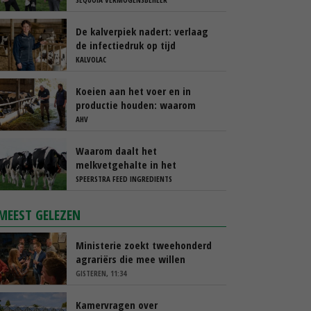
De kalverpiek nadert: verlaag
de infectiedruk op tijd
KALVOLAC
Koeien aan het voer en in
productie houden: waarom
‘immuunmodulatie’ belangrijk
AHV
is tijdens de transitieperiode
Waarom daalt het
melkvetgehalte in het
voorjaar?
SPEERSTRA FEED INGREDIENTS
MEEST GELEZEN
Ministerie zoekt tweehonderd
agrariërs die mee willen
denken
GISTEREN, 11:34
Kamervragen over