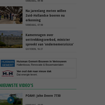
VANDAAG, 09:48
Na jarenlang meten willen
Zuid-Hollandse boeren nu
erkenning
VANDAAG, 07:00
Kamervragen over
onttrekkingsverbod, minister
spreekt van ‘ondernemersrisico’
GISTEREN, 16:27
Huisman Gemert-Bouwen in Vertrouwen
Hallenbouw, Renovatie & Bouwmaterialen
Van oud dak naar nieuw dak
Dat energie levert.
NIEUWSTE VIDEO'S
POAH!: John Deere 7730
VANDAAG, 10:00