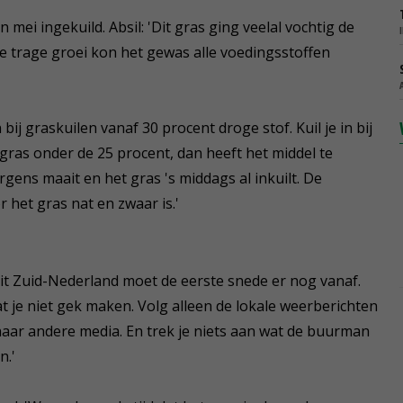
 mei ingekuild. Absil: 'Dit gras ging veelal vochtig de
 de trage groei kon het gewas alle voedingsstoffen
bij graskuilen vanaf 30 procent droge stof. Kuil je in bij
gras onder de 25 procent, dan heeft het middel te
orgens maait en het gras 's middags al inkuilt. De
 het gras nat en zwaar is.'
uit Zuid-Nederland moet de eerste snede er nog vanaf.
aat je niet gek maken. Volg alleen de lokale weerberichten
naar andere media. En trek je niets aan wat de buurman
n.'