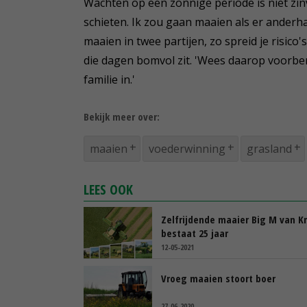
Wachten op een zonnige periode is niet zinv
schieten. Ik zou gaan maaien als er anderha
maaien in twee partijen, zo spreid je risico'
die dagen bomvol zit. 'Wees daarop voorber
familie in.'
Bekijk meer over:
maaien
voederwinning
grasland
LEES OOK
Zelfrijdende maaier Big M van K
bestaat 25 jaar
12-05-2021
Vroeg maaien stoort boer
27-06-2020