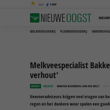
0 MM
10,5
NIEUW
MELKVEEHOUDERIJ
PLUIMVEEHOUDERIJ
VARKENSHOU
Melkveespecialist Bakke
verhout'
NIEUWS
MELKVEE
MARISKA BLOEMBERG-VAN DER HULST
18 MEI 
Veevoeradviseurs krijgen veel vragen van bo
regen en het donkere weer spelen een goede