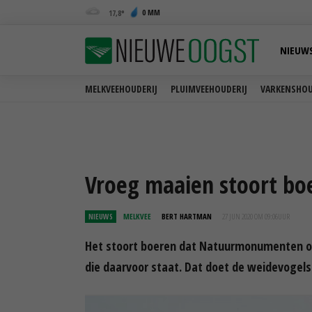
0 MM
17,8
NIEUW
MELKVEEHOUDERIJ
PLUIMVEEHOUDERIJ
VARKENSHOU
Vroeg maaien stoort bo
NIEUWS
MELKVEE
BERT HARTMAN
27 JUN 2020 OM 09:06
UUR
Het stoort boeren dat Natuurmonumenten op 
die daarvoor staat. Dat doet de weidevogel