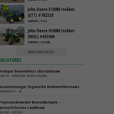
John Deere 5100M trekker
(ETT) #782329
GEBRUIKT, P.O.A.
John Deere 6100M trekker
(MOL) #692400
GEBRUIKT, € 92.500
MEER ADVERTENTIES
VACATURES
Verkoper Binnendienst Glastuinbouw
KARO BV - ZWAAGDIJK, NOORD-HOLLAND,
Accountmanager Organische Bodemverbeteraars
COMGOED B.V. - NL
Projectmedewerker BoerenNetwerk –
Natuurinclusieve Landbouw
WIJ.LAND - ABCOUDE