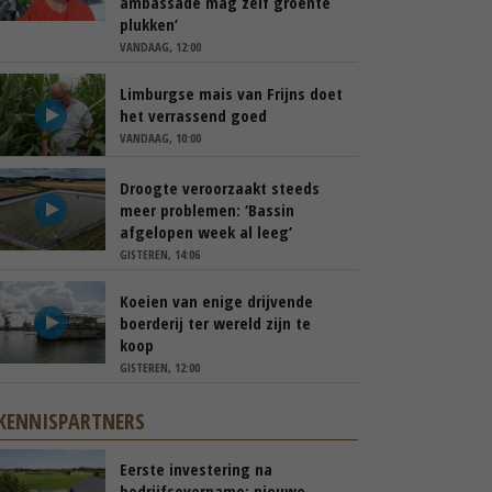
ambassade mag zelf groente
plukken’
VANDAAG, 12:00
Limburgse mais van Frijns doet
het verrassend goed
VANDAAG, 10:00
Droogte veroorzaakt steeds
meer problemen: ‘Bassin
afgelopen week al leeg’
GISTEREN, 14:06
Koeien van enige drijvende
boerderij ter wereld zijn te
koop
GISTEREN, 12:00
KENNISPARTNERS
Eerste investering na
bedrijfsovername: nieuwe