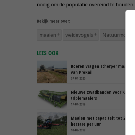
nodig om de populatie overeind te houden. 
Bekijk meer over:
maaien
weidevogels
Natuurmonum
LEES OOK
Boeren vragen scherper maaibel
van ProRail
07-04-2020
Nieuwe zwadbanden voor Krone
triplemaaiers
17-04-2019
Maaien met capaciteit tot 22,5
hectare per uur
10-08-2018