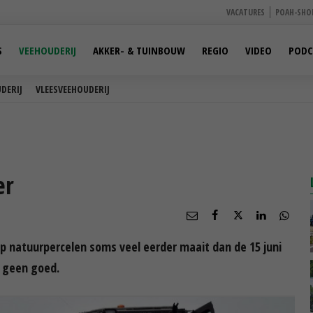
VACATURES
POAH-SHO
S
VEEHOUDERIJ
AKKER- & TUINBOUW
REGIO
VIDEO
PODC
DERIJ
VLEESVEEHOUDERIJ
er
natuurpercelen soms veel eerder maait dan de 15 juni
s geen goed.