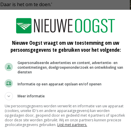
Daar is het om te doen.'
enten
Nieuwe Oogst vraagt om uw toestemming om uw
persoonsgegevens te gebruiken voor het volgende:
Gepersonaliseerde advertenties en content, advertentie- en
eid
Gelderse boer staat open voor
contentmetingen, doelgroepenonderzoek en ontwikkeling van
bermmaaisel
diensten
17-05-2019
Informatie op een apparaat opslaan en/of openen
-
Amerikaans bedrijf neemt Dutch
Power Company over
Meer informatie
22-02-2019
Uw persoonsgegevens worden verwerkt en informatie van uw apparaat
(cookies, unieke ID's en andere apparaatgegevens) kan worden
Betere bodemaanpassing Claas-
opgeslagen door, geopend door en gedeeld met 4 partners of specifiek
frontmaaier
door deze site worden gebruikt. Wij en onze partners kunnen precieze
geolocatiegegevens gebruiken.
Lijst met partners.
25-07-2018