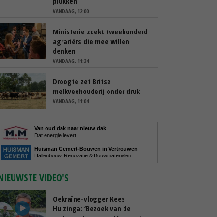
plukken’
VANDAAG, 12:00
Ministerie zoekt tweehonderd
agrariërs die mee willen
denken
VANDAAG, 11:34
Droogte zet Britse
melkveehouderij onder druk
VANDAAG, 11:04
Van oud dak naar nieuw dak
Dat energie levert.
Huisman Gemert-Bouwen in Vertrouwen
Hallenbouw, Renovatie & Bouwmaterialen
NIEUWSTE VIDEO'S
Oekraïne-vlogger Kees
Huizinga: ‘Bezoek van de