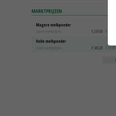
MARKTPRIJZEN
Magere melkpoeder
Zuivel weekprijzen
€ 269,00
€ 7,00
Volle melkpoeder
Zuivel weekprijzen
€ 345,00
€ 20,00