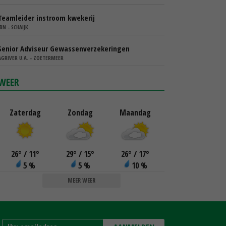
Teamleider instroom kwekerij
IBN - SCHAIJK
Senior Adviseur Gewassenverzekeringen
AGRIVER U.A. - ZOETERMEER
WEER
Zaterdag
Zondag
Maandag
26
°
/ 11
°
29
°
/ 15
°
26
°
/ 17
°
5 %
5 %
10 %
MEER WEER