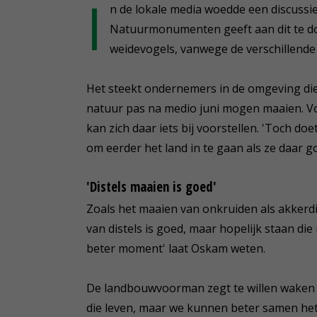
I
n de lokale media woedde een discussi
Natuurmonumenten geeft aan dit te do
weidevogels, vanwege de verschillend
Het steekt ondernemers in de omgeving di
natuur pas na medio juni mogen maaien. 
kan zich daar iets bij voorstellen. 'Toch d
om eerder het land in te gaan als ze daar 
'Distels maaien is goed'
Zoals het maaien van onkruiden als akkerd
van distels is goed, maar hopelijk staan die 
beter moment' laat Oskam weten.
De landbouwvoorman zegt te willen waken vo
die leven, maar we kunnen beter samen he