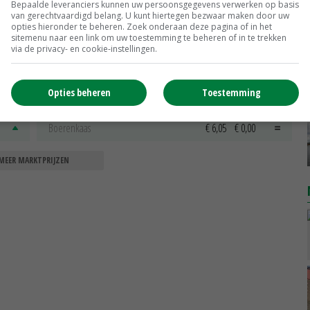
Bepaalde leveranciers kunnen uw persoonsgegevens verwerken op basis
van gerechtvaardigd belang. U kunt hiertegen bezwaar maken door uw
opties hieronder te beheren. Zoek onderaan deze pagina of in het
sitemenu naar een link om uw toestemming te beheren of in te trekken
via de privacy- en cookie-instellingen.
Weipoeder
Zuivel weekprijzen
€ 134,00
€ 0,00
Opties beheren
Toestemming
Boeren Gouda 12 kg
Boerenkaas
€ 6,05
€ 0,00
MEER MARKTPRIJZEN