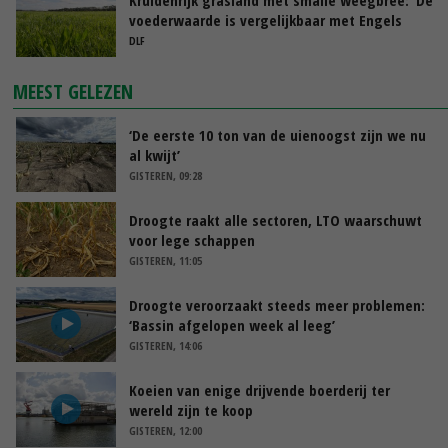
voederwaarde is vergelijkbaar met Engels
raaigras’
DLF
MEEST GELEZEN
‘De eerste 10 ton van de uienoogst zijn we nu
al kwijt’
GISTEREN, 09:28
Droogte raakt alle sectoren, LTO waarschuwt
voor lege schappen
GISTEREN, 11:05
Droogte veroorzaakt steeds meer problemen:
‘Bassin afgelopen week al leeg’
GISTEREN, 14:06
Koeien van enige drijvende boerderij ter
wereld zijn te koop
GISTEREN, 12:00