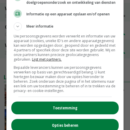
doelgroepenonderzoek en ontwikkeling van diensten
Vleeskuikens 2001-2600 gr
Informatie op een apparaat opslaan en/of openen
Barneveld
€ 1,09
~
€ 1,11
Meer informatie
Gerst
Groningen
€ 197,00
€ 2,00
Uw persoonsgegevens worden verwerkt en informatie van uw
apparaat (cookies, unieke ID's en andere apparaatgegevens)
Volle melkpoeder
kan worden opgeslagen door, geopend door en gedeeld met
4 partners of specifiek door deze site worden gebruikt. Wij en
Zuivel NL
€ 345,00
€ 20,00
onze partners kunnen precieze geolocatiegegevens
gebruiken.
Lijst met partners.
MEER MARKTPRIJZEN
Bepaalde leveranciers kunnen uw persoonsgegevens
verwerken op basis van gerechtvaardigd belang. U kunt
LAATSTE NIEUWS
hiertegen bezwaar maken door uw opties hieronder te
beheren. Zoek onderaan deze pagina of in het sitemenu naar
een link om uw toestemming te beheren of in te trekken via de
Oorlogen en El Niño stuwen voedselprijzen op
privacy- en cookie-instellingen.
VANDAAG, 15:04
Toestemming
Nettowinst Royal A-ware onder druk ondanks
hogere omzet
Opties beheren
VANDAAG, 14:35