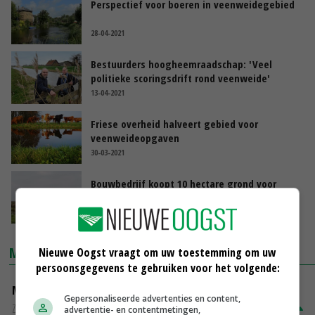
Perspectief voor boeren in veenweidegebied
28-04-2021
Bestuurders hoogheemraadschap: 'Veel
politieke scoringsdrift rond veenweide'
13-04-2021
Friese overheid halveert gebied voor
veenweideopgaven
30-03-2021
Bouwbedrijf koopt 10 hectare grond voor
lisdoddeteelt
27-02-2021
MARKTPRIJZEN
Nieuwe Oogst vraagt om uw toestemming om uw
persoonsgegevens te gebruiken voor het volgende:
Magere melkpoeder
Gepersonaliseerde advertenties en content,
Zuivel NL
€ 269,00
€ 7,00
advertentie- en contentmetingen,