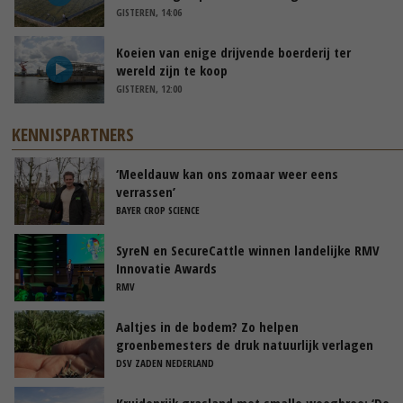
GISTEREN, 14:06
Koeien van enige drijvende boerderij ter
wereld zijn te koop
GISTEREN, 12:00
KENNISPARTNERS
‘Meeldauw kan ons zomaar weer eens
verrassen’
BAYER CROP SCIENCE
SyreN en SecureCattle winnen landelijke RMV
Innovatie Awards
RMV
Aaltjes in de bodem? Zo helpen
groenbemesters de druk natuurlijk verlagen
DSV ZADEN NEDERLAND
Kruidenrijk grasland met smalle weegbree: ‘De