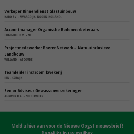
Verkoper Binnendienst Glastuinbouw
KARO BV - ZWAAGDIJK, NOORD-HOLLAND,
Accountmanager Organische Bodemverbeteraars
COMGOED B.V. - NL
Projectmedewerker BoerenNetwerk – Natuurinclusieve
Landbouw
WIJ.LAND - ABCOUDE
Teamleider instroom kwekerij
IBN - SCHAIJK
Senior Adviseur Gewassenverzekeringen
AGRIVER U.A. - ZOETERMEER
Meld u hier aan voor de Nieuwe Oogst nieuwsbrief!
Dagelijks in uw mailbox