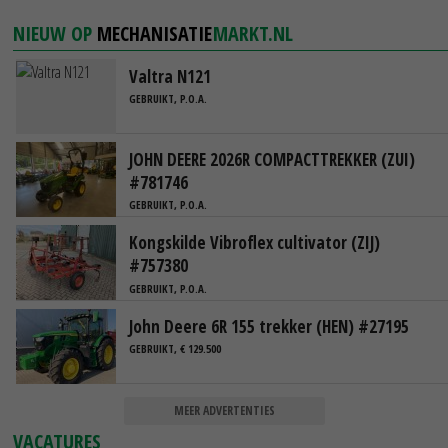
NIEUW OP
MECHANISATIE
MARKT.NL
Valtra N121
GEBRUIKT, P.O.A.
JOHN DEERE 2026R COMPACTTREKKER (ZUI)
#781746
GEBRUIKT, P.O.A.
Kongskilde Vibroflex cultivator (ZIJ)
#757380
GEBRUIKT, P.O.A.
John Deere 6R 155 trekker (HEN) #27195
GEBRUIKT, € 129.500
MEER ADVERTENTIES
VACATURES