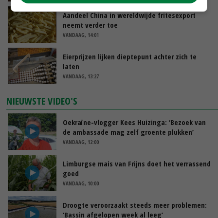
Aandeel China in wereldwijde fritesexport
neemt verder toe
VANDAAG, 14:01
Eierprijzen lijken dieptepunt achter zich te
laten
VANDAAG, 13:27
NIEUWSTE VIDEO'S
Oekraïne-vlogger Kees Huizinga: ‘Bezoek van
de ambassade mag zelf groente plukken’
VANDAAG, 12:00
Limburgse mais van Frijns doet het verrassend
goed
VANDAAG, 10:00
Droogte veroorzaakt steeds meer problemen:
‘Bassin afgelopen week al leeg’