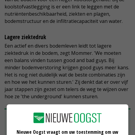
koolstofvastlegging is er een link te leggen met de
nutriëntenbeschikbaarheid, ziekten en plagen,
bodemstructuur en de infiltratiecapaciteit van water.
Lagere ziektedruk
Een actief en divers bodemleven leidt tot lagere
ziektedruk in de bodem, zegt Mommer. 'We moeten
een balans vinden tussen good and bad guys. Bij
minder bodemverstoring krijgen good guys meer kans.
Het is nog niet duidelijk wat de beste combinaties zijn
en hoe we het kunnen sturen.' Zij denkt dat er over vijf
jaar stappen zijn gezet om telers de weg te wijzen over
hoe ze 'the underground' kunnen sturen.
André Jurrius schenkt aandacht aan
humusopbouw
Nieuwe Oogst vraagt om uw toestemming om uw
André Jurrius heeft een 150 hectare groot