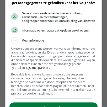
persoonsgegevens te gebruiken voor het volgende:
biologisch-dynamisch bedrijf in Randwijk, in de
Betuwe. Hij teelt aardappelen, uien, rode bieten,
Gepersonaliseerde advertenties en content,
kolen, pompoenen en ook tarwe, spelt, quinoa,
advertentie- en contentmetingen,
lupine en grasklaver. 'Voordat ik de gewassen ga
doelgroepenonderzoek en ontwikkeling van diensten
telen, is het bouwplan al verkocht. Ik weet wie in de
markt wat en wanneer nodig heeft.' Grasklaver laat
Informatie op een apparaat opslaan en/of openen
Jurrius twee jaar staan. Het gewas zorgt voor
minder onkruiddruk en een betere beworteling.
Meer informatie
'Het is een mooie voorvrucht voor uien, maar
Uw persoonsgegevens worden verwerkt en informatie van uw
grasklaver weghalen zonder ploegen is een
apparaat (cookies, unieke ID's en andere apparaatgegevens)
uitdaging. Het is topsport om uien goed te laten
kan worden opgeslagen door, geopend door en gedeeld met
4 partners of specifiek door deze site worden gebruikt. Wij en
groeien na grasklaver.' Jurrius heeft lastig
onze partners kunnen precieze geolocatiegegevens
bewerkbare rivierklei. 'De bodem staat constant
gebruiken.
Lijst met partners.
centraal, het hele jaar rond', zegt de teler, die de
Bepaalde leveranciers kunnen uw persoonsgegevens
gronden lange tijd heeft geploegd. 'Ik zag het als
verwerken op basis van gerechtvaardigd belang. U kunt
hiertegen bezwaar maken door uw opties hieronder te
een verzekeringspremie.' Het afgelopen najaar
beheren. Zoek onderaan deze pagina of in het sitemenu naar
heeft hij definitief gekozen voor niet-kerende
een link om uw toestemming te beheren of in te trekken via de
grondbewerking. Daarmee kan hij meer aandacht
privacy- en cookie-instellingen.
schenken aan bodembiologie en humusopbouw.