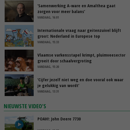
‘Samenwerking A-ware en Amalthea gaat
zorgen voor meer balans’
VANDAAG, 16:01
Internationale vraag naar geitenzuivel blijft
groot: Nederland in Europese top
VANDAAG, 15:33
Vlaamse varkensstapel krimpt, pluimveesector
groeit door schaalvergroting
VANDAAG, 15:20
‘Cijfer jezelf niet weg en doe vooral ook waar
je gelukkig van wordt’
VANDAAG, 13:31
NIEUWSTE VIDEO'S
POAH!: John Deere 7730