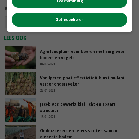
Toestemming
Bekijk meer over:
Opties beheren
bodemleven
koolstof
LEES OOK
Agrofoodpluim voor boeren met zorg voor
bodem en vogels
04-02-2021
Van Iperen gaat effectiviteit biostimulant
verder onderzoeken
27-01-2021
Jacob Vos bewerkt klei licht en spaart
structuur
13-01-2021
Onderzoekers en telers spitten samen
dieper in bodem