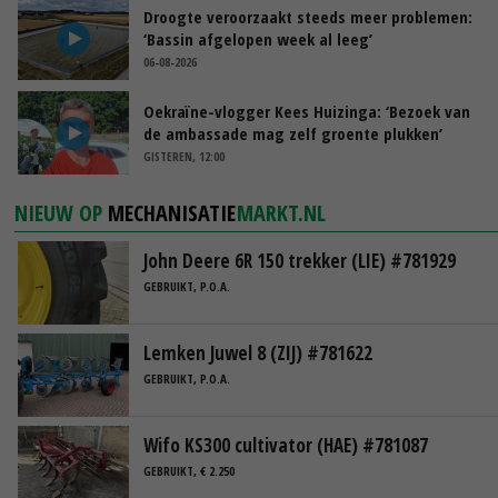
Droogte veroorzaakt steeds meer problemen:
‘Bassin afgelopen week al leeg’
06-08-2026
Oekraïne-vlogger Kees Huizinga: ‘Bezoek van
de ambassade mag zelf groente plukken’
GISTEREN, 12:00
NIEUW OP
MECHANISATIE
MARKT.NL
John Deere 6R 150 trekker (LIE) #781929
GEBRUIKT, P.O.A.
Lemken Juwel 8 (ZIJ) #781622
GEBRUIKT, P.O.A.
Wifo KS300 cultivator (HAE) #781087
GEBRUIKT, € 2.250