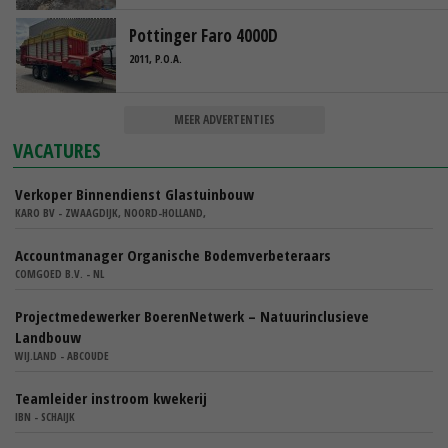
Pottinger Faro 4000D
2011, P.O.A.
MEER ADVERTENTIES
VACATURES
Verkoper Binnendienst Glastuinbouw
KARO BV - ZWAAGDIJK, NOORD-HOLLAND,
Accountmanager Organische Bodemverbeteraars
COMGOED B.V. - NL
Projectmedewerker BoerenNetwerk – Natuurinclusieve
Landbouw
WIJ.LAND - ABCOUDE
Teamleider instroom kwekerij
IBN - SCHAIJK