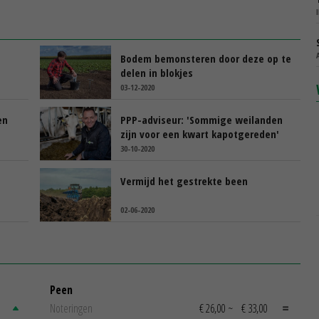
Bodem bemonsteren door deze op te
delen in blokjes
03-12-2020
en
PPP-adviseur: 'Sommige weilanden
zijn voor een kwart kapotgereden'
30-10-2020
Vermijd het gestrekte been
02-06-2020
Peen
Noteringen
€ 26,00
~
€ 33,00