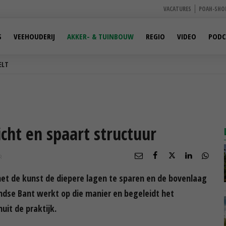
VACATURES
POAH-SHO
S
VEEHOUDERIJ
AKKER- & TUINBOUW
REGIO
VIDEO
PODC
ELT
icht en spaart structuur
R
het de kunst de diepere lagen te sparen en de bovenlaag
landse Bant werkt op die manier en begeleidt het
it de praktijk.