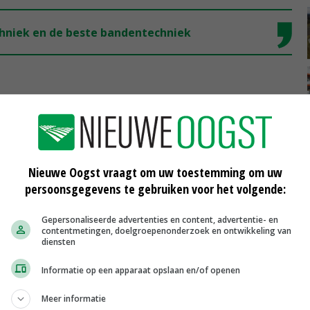
hniek en de beste bandentechniek
er dan bij normaal ploegen en de doorlaatbaarheid van de
jl veel telers verwachtten dat die zonder normaal ploegen
Nieuwe Oogst vraagt om uw toestemming om uw
 ondiep bewerkte grond veel beter is dan bij dieper
persoonsgegevens te gebruiken voor het volgende:
Tollebeek, laat in een nat najaar, leek het onverstandig
n bleek dat dit op onze met de ecoploeg bewerkte grond
Gepersonaliseerde advertenties en content, advertentie- en
contentmetingen, doelgroepenonderzoek en ontwikkeling van
ijf die gewoon had geploegd niet', zegt hij.
diensten
Informatie op een apparaat opslaan en/of openen
n lichte trekker. Je hebt meer capaciteit en bespaart
Meer informatie