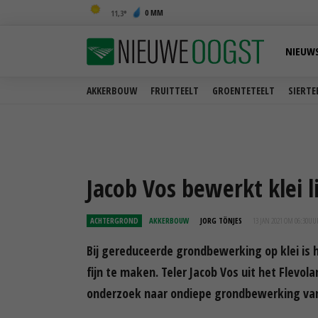
0 MM
11,3
NIEUW
AKKERBOUW
FRUITTEELT
GROENTETEELT
SIERTE
Jacob Vos bewerkt klei l
ACHTERGROND
AKKERBOUW
JORG TÖNJES
13 JAN 2021 OM 06:30
UU
Bij gereduceerde grondbewerking op klei is 
fijn te maken. Teler Jacob Vos uit het Flevo
onderzoek naar ondiepe grondbewerking vanu