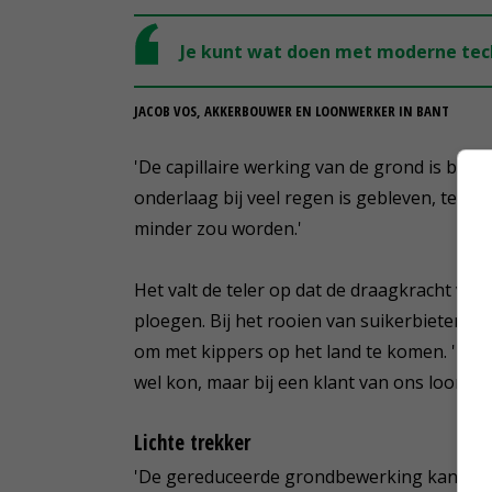
Je kunt wat doen met moderne tec
JACOB VOS, AKKERBOUWER EN LOONWERKER IN BANT
'De capillaire werking van de grond is bet
onderlaag bij veel regen is gebleven, terwi
minder zou worden.'
Het valt de teler op dat de draagkracht van
ploegen. Bij het rooien van suikerbieten in 
om met kippers op het land te komen. 'Toe
wel kon, maar bij een klant van ons loonbedr
Lichte trekker
'De gereduceerde grondbewerking kan met ee