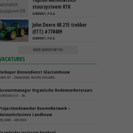
stuursysteem RTK
GEBRUIKT, P.O.A.
John Deere 6R 215 trekker
(ETT) #778489
GEBRUIKT, P.O.A.
MEER ADVERTENTIES
VACATURES
Verkoper Binnendienst Glastuinbouw
KARO BV - ZWAAGDIJK, NOORD-HOLLAND,
Accountmanager Organische Bodemverbeteraars
COMGOED B.V. - NL
Projectmedewerker BoerenNetwerk –
Natuurinclusieve Landbouw
WIJ.LAND - ABCOUDE
Teamleider instroom kwekerij