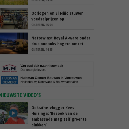
Oorlogen en El Niño stuwen
voedselprijzen op
GISTEREN, 15:04
Nettowinst Royal A-ware onder
druk ondanks hogere omzet
GISTEREN, 14:35
Van oud dak naar nieuw dak
Dat energie levert.
Huisman Gemert-Bouwen in Vertrouwen
Hallenbouw, Renovatie & Bouwmaterialen
NIEUWSTE VIDEO'S
Oekraïne-vlogger Kees
Huizinga: ‘Bezoek van de
ambassade mag zelf groente
plukken’