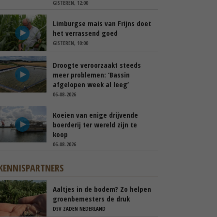
GISTEREN, 12:00
Limburgse mais van Frijns doet
het verrassend goed
GISTEREN, 10:00
Droogte veroorzaakt steeds
meer problemen: ‘Bassin
afgelopen week al leeg’
06-08-2026
Koeien van enige drijvende
boerderij ter wereld zijn te
koop
06-08-2026
KENNISPARTNERS
Aaltjes in de bodem? Zo helpen
groenbemesters de druk
natuurlijk verlagen
DSV ZADEN NEDERLAND