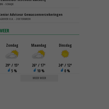
IBN - SCHAIJK
Senior Adviseur Gewassenverzekeringen
AGRIVER U.A. - ZOETERMEER
WEER
Zondag
Maandag
Dinsdag
29
°
/ 15
°
26
°
/ 17
°
24
°
/ 12
°
5 %
10 %
0 %
MEER WEER