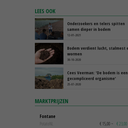
LEES OOK
Onderzoekers en telers spitten
samen dieper in bodem
12-01-2021
Bodem verdient lucht, stalmest 
wormen
30-10-2020
Cees Veerman: 'De bodem is een
gecompliceerd organisme'
25-07-2020
MARKTPRIJZEN
Fontane
PotatoNL
€ 15,00
~
€ 23,00