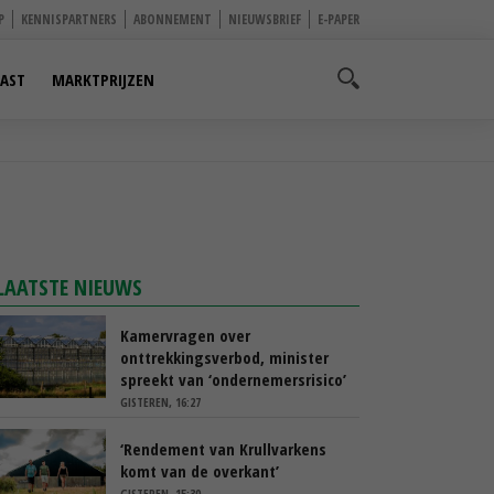
P
KENNISPARTNERS
ABONNEMENT
NIEUWSBRIEF
E-PAPER
AST
MARKTPRIJZEN
LAATSTE NIEUWS
Kamervragen over
onttrekkingsverbod, minister
spreekt van ‘ondernemersrisico’
GISTEREN, 16:27
‘Rendement van Krullvarkens
komt van de overkant’
GISTEREN, 15:30