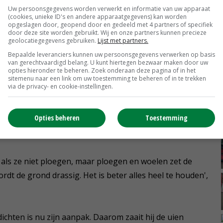
ijn vader in de polder kwam, bewerkten we de grond
Uw persoonsgegevens worden verwerkt en informatie van uw apparaat
(cookies, unieke ID's en andere apparaatgegevens) kan worden
 met een eg klaarmaken. Machines zijn steeds zwaarder
opgeslagen door, geopend door en gedeeld met 4 partners of specifiek
door deze site worden gebruikt. Wij en onze partners kunnen precieze
geolocatiegegevens gebruiken.
Lijst met partners.
Bepaalde leveranciers kunnen uw persoonsgegevens verwerken op basis
 druk op de grond laag blijft. 'Wij waren bij de eersten
van gerechtvaardigd belang. U kunt hiertegen bezwaar maken door uw
opties hieronder te beheren. Zoek onderaan deze pagina of in het
emdruk gingen werken. Als te hoge druk van machines de
sitemenu naar een link om uw toestemming te beheren of in te trekken
via de privacy- en cookie-instellingen.
iet goed oplossen. Herstel moet eerder komen van
ur je de grond wel, maar niet te grof. Je kunt wat doen
Opties beheren
Toestemming
echniek.
 als ze niet ploegen, maar ploegen en woelen zet de
rdt de grond drassig. Het is beter alles heel te houden',
ichten is nu zijn aanpak. Daarom zaait hij de uien