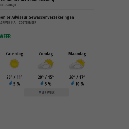
IBN - SCHAIJK
Senior Adviseur Gewassenverzekeringen
AGRIVER U.A. - ZOETERMEER
WEER
Zaterdag
Zondag
Maandag
26
°
/ 11
°
29
°
/ 15
°
26
°
/ 17
°
5 %
5 %
10 %
MEER WEER