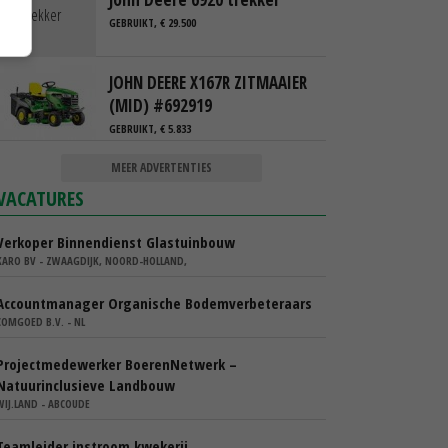
GEBRUIKT, € 29.500
JOHN DEERE X167R ZITMAAIER
(MID) #692919
GEBRUIKT, € 5.833
MEER ADVERTENTIES
VACATURES
Verkoper Binnendienst Glastuinbouw
KARO BV - ZWAAGDIJK, NOORD-HOLLAND,
Accountmanager Organische Bodemverbeteraars
COMGOED B.V. - NL
Projectmedewerker BoerenNetwerk –
Natuurinclusieve Landbouw
WIJ.LAND - ABCOUDE
Teamleider instroom kwekerij