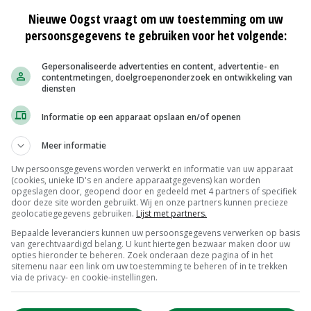
al honderd kuilanalyses.'
Nieuwe Oogst vraagt om uw toestemming om uw
persoonsgegevens te gebruiken voor het volgende:
Gepersonaliseerde advertenties en content, advertentie- en
end, vooral als het gaat om ZEA, DON, NIV en 3-Gluc-
contentmetingen, doelgroepenonderzoek en ontwikkeling van
ardes gevonden. Ook bleek geen enkele maiskuil vrij te
diensten
n blijkt dat 31 procent van de bedrijven een hoog en 48
Informatie op een apparaat opslaan en/of openen
er 35 procent mais in het rantsoen wordt gevoerd. Op
e productie- en gezondheidsproblemen', zegt Janssen.
Meer informatie
Uw persoonsgegevens worden verwerkt en informatie van uw apparaat
(cookies, unieke ID's en andere apparaatgegevens) kan worden
schimmels en mycotoxinen is dat deze de vertering van
opgeslagen door, geopend door en gedeeld met 4 partners of specifiek
door deze site worden gebruikt. Wij en onze partners kunnen precieze
n mycotoxinen nog sneller in de darm en richten schade
geolocatiegegevens gebruiken.
Lijst met partners.
sneller tot pensverzuring en vrijkomen van endotoxinen
Bepaalde leveranciers kunnen uw persoonsgegevens verwerken op basis
or melkvee.'
van gerechtvaardigd belang. U kunt hiertegen bezwaar maken door uw
opties hieronder te beheren. Zoek onderaan deze pagina of in het
sitemenu naar een link om uw toestemming te beheren of in te trekken
via de privacy- en cookie-instellingen.
t zichtbaar. 'Vaak merk je dat het niet loopt met de