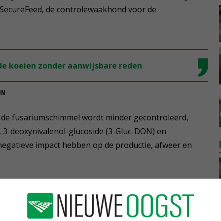
van SecureFeed, de controlewaakhond voor de
 de koeien zonder aanwijsbare reden
IN
 de fusariumschimmel wordt minder gecontroleerd,
), 3-deoxynivalenol-glucoside (3-Gluc-DON) en
e negatieve impact hebben op de productie, afweer en
 weer naar voren komt uit de metingen bij ruim zestig
zijn aangedragen door mengvoerleveranciers. 'Daarmee
er toch monsters zijn ingediend van bedrijven waar iets