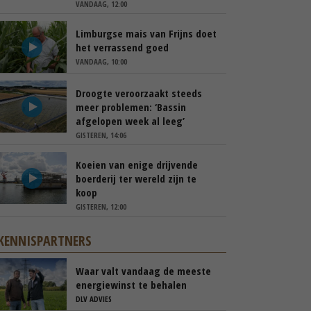
VANDAAG, 12:00
Limburgse mais van Frijns doet
het verrassend goed
VANDAAG, 10:00
Droogte veroorzaakt steeds
meer problemen: ‘Bassin
afgelopen week al leeg’
GISTEREN, 14:06
Koeien van enige drijvende
boerderij ter wereld zijn te
koop
GISTEREN, 12:00
KENNISPARTNERS
Waar valt vandaag de meeste
energiewinst te behalen
DLV ADVIES