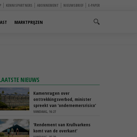
P
KENNISPARTNERS
ABONNEMENT
NIEUWSBRIEF
E-PAPER
AST
MARKTPRIJZEN
LAATSTE NIEUWS
Kamervragen over
onttrekkingsverbod, minister
spreekt van ‘ondernemersrisico’
VANDAAG, 16:27
‘Rendement van Krullvarkens
komt van de overkant’
VANDAAG, 15:30