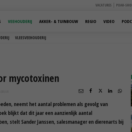
VACATURES
POAH-SHO
S
VEEHOUDERIJ
AKKER- & TUINBOUW
REGIO
VIDEO
PODC
DERIJ
VLEESVEEHOUDERIJ
r mycotoxinen
3:00
UUR
oeden, neemt het aantal problemen als gevolg van
k blijkt dat dit jaar een aanzienlijk aantal
en, stelt Sander Janssen, salesmanager en dierenarts bij