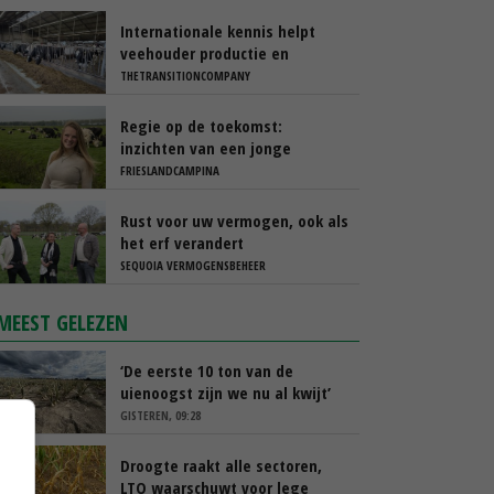
Internationale kennis helpt
veehouder productie en
rantsoen te optimaliseren
THETRANSITIONCOMPANY
Regie op de toekomst:
inzichten van een jonge
melkveehouder
FRIESLANDCAMPINA
Rust voor uw vermogen, ook als
het erf verandert
SEQUOIA VERMOGENSBEHEER
MEEST GELEZEN
‘De eerste 10 ton van de
uienoogst zijn we nu al kwijt’
GISTEREN, 09:28
Droogte raakt alle sectoren,
LTO waarschuwt voor lege