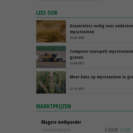
LEES OOK
Graantelers nodig voor onderzo
mycotoxinen
16-06-2020
Computer voorspelt mycotoxinen
granen
12-04-2017
Meer kans op mycotoxinen in gr
27-11-2012
MARKTPRIJZEN
Magere melkpoeder
Zuivel weekprijzen
€ 269,00
€ 7,00