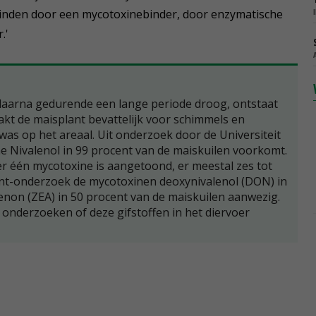
 binden door een mycotoxinebinder, door enzymatische
.'
 daarna gedurende een lange periode droog, ontstaat
akt de maisplant bevattelijk voor schimmels en
as op het areaal. Uit onderzoek door de Universiteit
 Nivalenol in 99 procent van de maiskuilen voorkomt.
r één mycotoxine is aangetoond, er meestal zes tot
ent-onderzoek de mycotoxinen deoxynivalenol (DON) in
enon (ZEA) in 50 procent van de maiskuilen aanwezig.
nderzoeken of deze gifstoffen in het diervoer