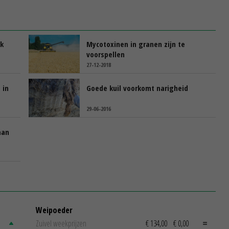
ek
Mycotoxinen in granen zijn te
voorspellen
27-12-2018
 in
Goede kuil voorkomt narigheid
29-06-2016
aan
Weipoeder
Zuivel weekprijzen
€ 134,00
€ 0,00