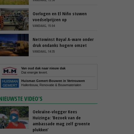
Oorlogen en El Niño stuwen
voedselprijzen op
VANDAAG, 15:04
Nettowinst Royal A-ware onder
druk ondanks hogere omzet
VANDAAG, 14:35
Van oud dak naar nieuw dak
Dat energie levert.
Huisman Gemert-Bouwen in Vertrouwen
Hallenbouw, Renovatie & Bouwmaterialen
NIEUWSTE VIDEO'S
Oekraïne-vlogger Kees
Huizinga: ‘Bezoek van de
ambassade mag zelf groente
plukken’