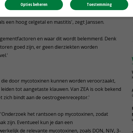
Opties beheren
Toestemming
 is. De productiekengetallen, zoals melkproductie en
van wat van de veestapel mag worden verwacht. Ook
s een hoog celgetal en mastitis', zegt Janssen.
nagementfactoren en waar dit wordt belemmerd. Denk
ctoren goed zijn, er geen dierziekten worden
el.'
, die door mycotoxinen kunnen worden veroorzaakt,
leiden tot aangetaste klauwen. Van ZEA is ook bekend
t zich bindt aan de oestrogeenreceptor.'
? 'Onderzoek het rantsoen op mycotoxinen, zodat
aak zijn. Eventueel kun je dan een
erkelijk de relevante mycotoxinen, zoals DON, NIV, 3-