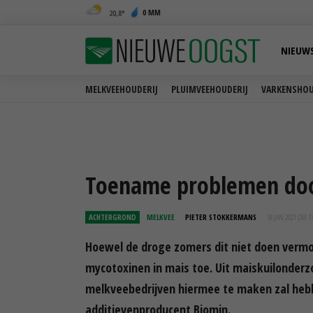
0 MM
20,8
NIEUW
MELKVEEHOUDERIJ
PLUIMVEEHOUDERIJ
VARKENSHOU
Toename problemen doo
ACHTERGROND
MELKVEE
PIETER STOKKERMANS
18 JAN 2021 OM 1
Hoewel de droge zomers dit niet doen verm
mycotoxinen in mais toe. Uit maiskuilonderzoe
melkveebedrijven hiermee te maken zal hebb
additievenproducent Biomin.