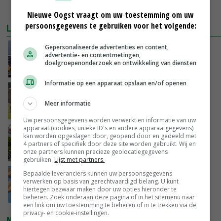
MEER MARKTPRIJZEN
Nieuwe Oogst vraagt om uw toestemming om uw
persoonsgegevens te gebruiken voor het volgende:
LAATSTE NIEUWS
Gepersonaliseerde advertenties en content,
China scherpt importeisen voor pootgoed aan
advertentie- en contentmetingen,
vanwege zebrachipbacterie
doelgroepenonderzoek en ontwikkeling van diensten
GISTEREN, 16:25
Informatie op een apparaat opslaan en/of openen
BBB vraagt minister om langer mest uit te
rijden
Meer informatie
GISTEREN, 15:47
Uw persoonsgegevens worden verwerkt en informatie van uw
apparaat (cookies, unieke ID's en andere apparaatgegevens)
Panelen houden kas koeler: ‘De eerste indruk
kan worden opgeslagen door, geopend door en gedeeld met
schrikt veel tuinders af’
4 partners of specifiek door deze site worden gebruikt. Wij en
onze partners kunnen precieze geolocatiegegevens
GISTEREN, 15:27
gebruiken.
Lijst met partners.
Bepaalde leveranciers kunnen uw persoonsgegevens
Tarwemarkt zoekt nieuwe balans
verwerken op basis van gerechtvaardigd belang. U kunt
hiertegen bezwaar maken door uw opties hieronder te
GISTEREN, 15:25
beheren. Zoek onderaan deze pagina of in het sitemenu naar
een link om uw toestemming te beheren of in te trekken via de
privacy- en cookie-instellingen.
NIEUWSTE VIDEO'S