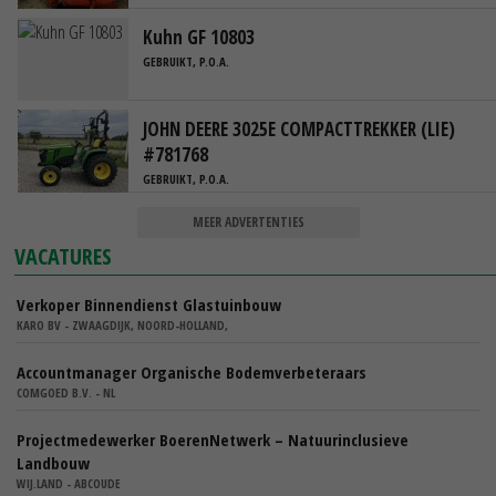
Kuhn GF 10803
GEBRUIKT, P.O.A.
JOHN DEERE 3025E COMPACTTREKKER (LIE)
#781768
GEBRUIKT, P.O.A.
MEER ADVERTENTIES
VACATURES
Verkoper Binnendienst Glastuinbouw
KARO BV - ZWAAGDIJK, NOORD-HOLLAND,
Accountmanager Organische Bodemverbeteraars
COMGOED B.V. - NL
Projectmedewerker BoerenNetwerk – Natuurinclusieve
Landbouw
WIJ.LAND - ABCOUDE