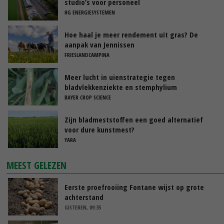
studio’s voor personeel
HG ENERGIESYSTEMEN
Hoe haal je meer rendement uit gras? De
aanpak van Jennissen
FRIESLANDCAMPINA
Meer lucht in uienstrategie tegen
bladvlekkenziekte en stemphylium
BAYER CROP SCIENCE
Zijn bladmeststoffen een goed alternatief
voor dure kunstmest?
YARA
MEEST GELEZEN
Eerste proefrooiing Fontane wijst op grote
achterstand
GISTEREN, 09:35