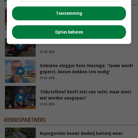
Danique in Canada: ‘Superveel schik gehad
Toestemming
tijdens stage’
04-08-2026
Opties beheren
POAH!: Fendt 1042
01-08-2026
Oekraïne-vlogger Kees Huizinga: ‘Tarwe wordt
geperst, koeien hebben stro nodig’
31-07-2026
‘Stikstofbrief hoeft niet van tafel, maar moet
wel worden aangepast’
31-07-2026
KENNISPARTNERS
Aspergeteler bouwt dankzij batterij meer