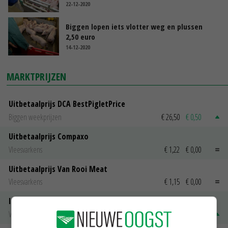
22-12-2020
Biggen lopen iets vlotter weg en plussen
2,50 euro
14-12-2020
MARKTPRIJZEN
Uitbetaalprijs DCA BestPigletPrice
Biggen weekprijzen
€ 26,50
€ 0,50
Uitbetaalprijs Compaxo
Vleesvarkens
€ 1,22
€ 0,00
Uitbetaalprijs Van Rooi Meat
Vleesvarkens
€ 1,15
€ 0,00
ISN prijs Frankrijk
Vleesvarkens
€ 1,78
€ 0,06