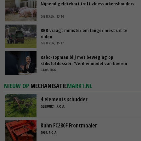
Nijpend geldtekort treft vleesvarkenshouders
GISTEREN, 13:14
BBB vraagt minister om langer mest uit te
rijden
GISTEREN, 15:47
Rabo-topman blij met beweging op
stikstofdossier: ‘Verdienmodel van boeren
blijft cruciaal’
04-08-2026
NIEUW OP
MECHANISATIE
MARKT.NL
4 elements schudder
GEBRUIKT, P.O.A.
Kuhn FC280F Frontmaaier
1999, P.O.A.