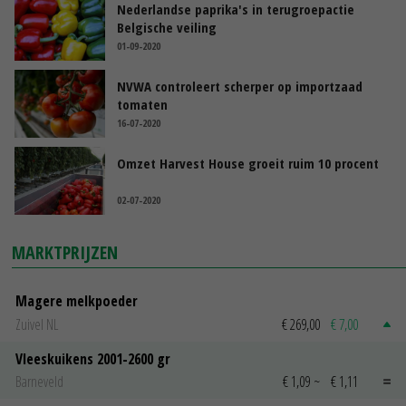
Nederlandse paprika's in terugroepactie
Belgische veiling
01-09-2020
NVWA controleert scherper op importzaad
tomaten
16-07-2020
Omzet Harvest House groeit ruim 10 procent
02-07-2020
MARKTPRIJZEN
Magere melkpoeder
Zuivel NL
€ 269,00
€ 7,00
Vleeskuikens 2001-2600 gr
Barneveld
€ 1,09
~
€ 1,11