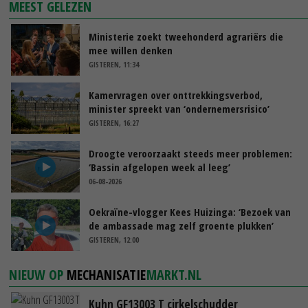
MEEST GELEZEN
Ministerie zoekt tweehonderd agrariërs die
mee willen denken
GISTEREN, 11:34
Kamervragen over onttrekkingsverbod,
minister spreekt van ‘ondernemersrisico’
GISTEREN, 16:27
Droogte veroorzaakt steeds meer problemen:
‘Bassin afgelopen week al leeg’
06-08-2026
Oekraïne-vlogger Kees Huizinga: ‘Bezoek van
de ambassade mag zelf groente plukken’
GISTEREN, 12:00
NIEUW OP
MECHANISATIE
MARKT.NL
Kuhn GF13003 T cirkelschudder