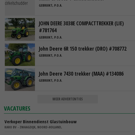
GEBRUIKT, P.O.A.
JOHN DEERE 3038E COMPACTTREKKER (LIE)
#781764
GEBRUIKT, P.O.A.
John Deere 6R 150 trekker (DRO) #708772
GEBRUIKT, P.O.A.
John Deere 7430 trekker (MAA) #134086
GEBRUIKT, P.O.A.
MEER ADVERTENTIES
VACATURES
Verkoper Binnendienst Glastuinbouw
KARO BV - ZWAAGDIJK, NOORD-HOLLAND,