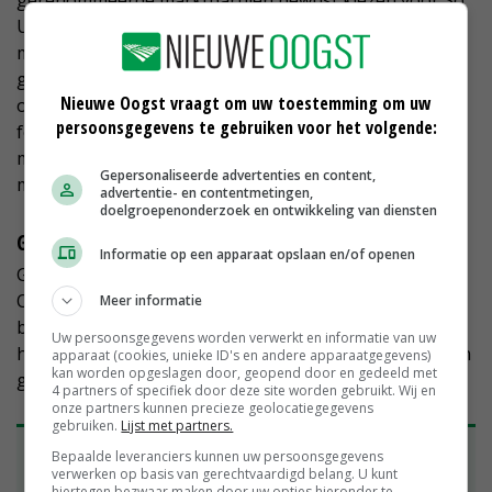
gerenommeerde marktpartijen bewust kiezen voor So
Unique-paprika's. Een meerprijs levert dit nog niet op,
maar ik heb goede hoop dat dit op termijn wel gaat
gebeuren. Dan zal het niet gaan om dubbeltjes, maar
Nieuwe Oogst vraagt om uw toestemming om uw
om enkele centen per kilo. Het feit dat onze paprika's
persoonsgegevens te gebruiken voor het volgende:
fossielvrij worden geteeld, levert overigens geen
meerprijs op. Klanten zijn hier wel enthousiast over,
Gepersonaliseerde advertenties en content,
maar willen daar helaas nog niet extra voor betalen.'
advertentie- en contentmetingen,
doelgroepenonderzoek en ontwikkeling van diensten
Geen opvolger
Informatie op een apparaat opslaan en/of openen
Grootse plannen voor de toekomst heeft Bouten niet.
Ook een verdere uitbreiding zit niet in de pijplijn. 'Hier
Meer informatie
ben ik de persoon niet naar. Daarbij heb ik
Uw persoonsgegevens worden verwerkt en informatie van uw
hoogstwaarschijnlijk geen opvolger. De komende jaren
apparaat (cookies, unieke ID's en andere apparaatgegevens)
kan worden opgeslagen door, geopend door en gedeeld met
ga ik daarom verder op de ingeslagen weg.'
4 partners of specifiek door deze site worden gebruikt. Wij en
onze partners kunnen precieze geolocatiegegevens
gebruiken.
Lijst met partners.
'Personeel kent klappen van de zweep'
Bepaalde leveranciers kunnen uw persoonsgegevens
verwerken op basis van gerechtvaardigd belang. U kunt
Kwaliteit vormt de rode draad in het
hiertegen bezwaar maken door uw opties hieronder te