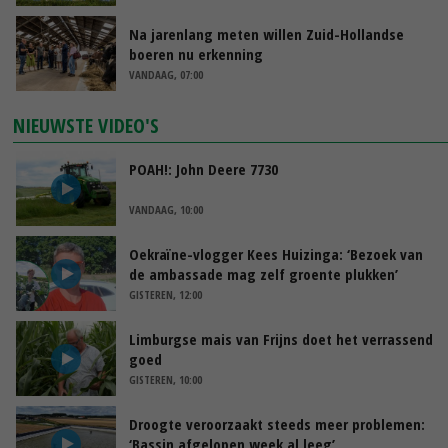
Na jarenlang meten willen Zuid-Hollandse
boeren nu erkenning
VANDAAG, 07:00
NIEUWSTE VIDEO'S
POAH!: John Deere 7730
VANDAAG, 10:00
Oekraïne-vlogger Kees Huizinga: ‘Bezoek van
de ambassade mag zelf groente plukken’
GISTEREN, 12:00
Limburgse mais van Frijns doet het verrassend
goed
GISTEREN, 10:00
Droogte veroorzaakt steeds meer problemen:
‘Bassin afgelopen week al leeg’