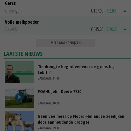
Gerst
Groningen
€ 197,00
€ 2,00
Volle melkpoeder
Zuivel NL
€ 345,00
€ 20,00
MEER MARKTPRIJZEN
LAATSTE NIEUWS
‘De droogte begint ver voor de grens bij
Lobith’
VANDAAG, 11:00
POAH!: John Deere 7730
VANDAAG, 10:00
Geen vee meer op Noord-Hollandse zeedijken
door aanhoudende droogte
VANDAAG, 09:48