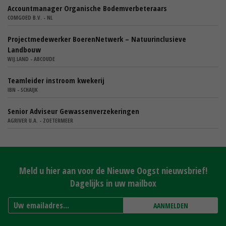
Accountmanager Organische Bodemverbeteraars
COMGOED B.V. - NL
Projectmedewerker BoerenNetwerk – Natuurinclusieve
Landbouw
WIJ.LAND - ABCOUDE
Teamleider instroom kwekerij
IBN - SCHAIJK
Senior Adviseur Gewassenverzekeringen
AGRIVER U.A. - ZOETERMEER
Meld u hier aan voor de Nieuwe Oogst nieuwsbrief!
Dagelijks in uw mailbox
AANMELDEN