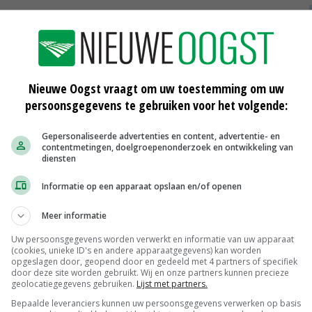
len
ze blij zijn met deze uitspraak van het Gerechtshof. Zij
en drempel was voor fabrikanten om nieuwe biologische
Nieuwe Oogst vraagt om uw toestemming om uw
persoonsgegevens te gebruiken voor het volgende:
s dat het professioneel gebruik van toegelaten
Gepersonaliseerde advertenties en content, advertentie- en
ouw weer volgens de voorschriften van het etiket is
contentmetingen, doelgroepenonderzoek en ontwikkeling van
diensten
Informatie op een apparaat opslaan en/of openen
Meer informatie
middelen die ingezet worden tegen eikenprocessierups
n en golfterreinen. De bedrijven die aangesloten zijn bij
Uw persoonsgegevens worden verwerkt en informatie van uw apparaat
(cookies, unieke ID's en andere apparaatgegevens) kan worden
les aan doen om vermijdbaar gebruik van
opgeslagen door, geopend door en gedeeld met 4 partners of specifiek
door deze site worden gebruikt. Wij en onze partners kunnen precieze
n.
geolocatiegegevens gebruiken.
Lijst met partners.
Bepaalde leveranciers kunnen uw persoonsgegevens verwerken op basis