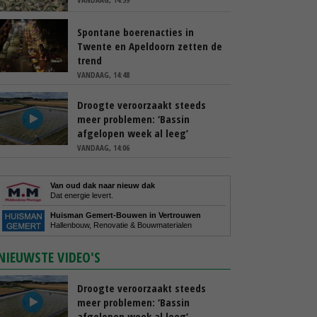
Spontane boerenacties in
Twente en Apeldoorn zetten de
trend
VANDAAG, 14:48
Droogte veroorzaakt steeds
meer problemen: ‘Bassin
afgelopen week al leeg’
VANDAAG, 14:06
Van oud dak naar nieuw dak
Dat energie levert.
Huisman Gemert-Bouwen in Vertrouwen
Hallenbouw, Renovatie & Bouwmaterialen
NIEUWSTE VIDEO'S
Droogte veroorzaakt steeds
meer problemen: ‘Bassin
afgelopen week al leeg’