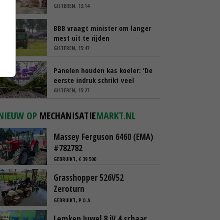
GISTEREN, 13:14
BBB vraagt minister om langer
mest uit te rijden
GISTEREN, 15:47
Panelen houden kas koeler: ‘De
eerste indruk schrikt veel
tuinders af’
GISTEREN, 15:27
NIEUW OP
MECHANISATIE
MARKT.NL
Massey Ferguson 6460 (EMA)
#782782
GEBRUIKT, € 39.500
Grasshopper 526V52
Zeroturn
GEBRUIKT, P.O.A.
Lemken Juwel 8 iV 4 schaar