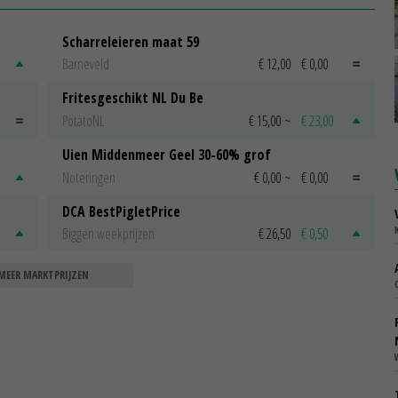
Scharreleieren maat 59
Barneveld
€ 12,00
€ 0,00
Fritesgeschikt NL Du Be
PotatoNL
€ 15,00
~
€ 23,00
Uien Middenmeer Geel 30-60% grof
Noteringen
€ 0,00
~
€ 0,00
DCA BestPigletPrice
Biggen weekprijzen
€ 26,50
€ 0,50
MEER MARKTPRIJZEN