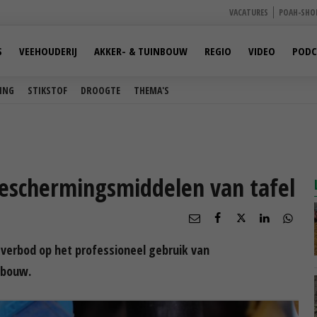
VACATURES
POAH-SHO
S
VEEHOUDERIJ
AKKER- & TUINBOUW
REGIO
VIDEO
PODC
ING
STIKSTOF
DROOGTE
THEMA'S
eschermingsmiddelen van tafel
 verbod op het professioneel gebruik van
dbouw.