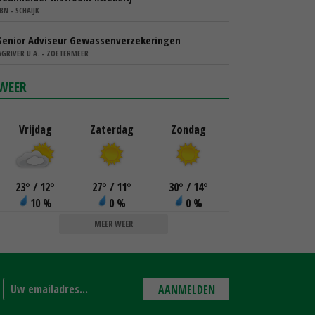
IBN - SCHAIJK
Senior Adviseur Gewassenverzekeringen
AGRIVER U.A. - ZOETERMEER
WEER
Vrijdag
Zaterdag
Zondag
23
°
/ 12
°
27
°
/ 11
°
30
°
/ 14
°
10 %
0 %
0 %
MEER WEER
AANMELDEN