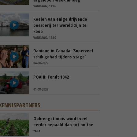
VANDAAG, 14:06
Koeien van enige drijvende
boerderij ter wereld zijn te
koop
VANDAAG, 12:00
Danique in Canada: ‘Superveel
schik gehad tijdens stage’
04-08-2026
POAH!: Fendt 1042
01-08-2026
KENNISPARTNERS
Opbrengst mais wordt veel
eerder bepaald dan tot nu toe
gedacht
YARA