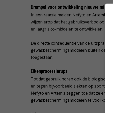
Drempel voor ontwikkeling nieuwe midde
In een reactie melden Nefyto en Artemis dat 
wijzen erop dat het gebruiksverbod ook e
en laagrisico-middelen te ontwikkelen.
De directe consequentie van de uitspraak i
gewasbeschermingsmiddelen buiten de landb
toegestaan.
Eikenprocessierups
Tot dat gebruik horen ook de biologische 
en tegen bijvoorbeeld ziekten op sportvelde
Nefyto en Artemis zeggen toe dat ze er al
gewasbeschermingsmiddelen te voorkome