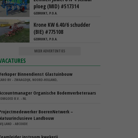
ploeg (MID) #517314
GEBRUIKT, P.O.A.
Krone KW 6.40/6 schudder
(BIE) #775108
GEBRUIKT, P.O.A.
MEER ADVERTENTIES
VACATURES
Verkoper Binnendienst Glastuinbouw
KARO BV - ZWAAGDIJK, NOORD-HOLLAND,
Accountmanager Organische Bodemverbeteraars
COMGOED B.V. - NL
Projectmedewerker BoerenNetwerk –
Natuurinclusieve Landbouw
WIJ.LAND - ABCOUDE
Teamleider instroom kwekerij