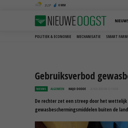
0 MM
21,5
NIEUW
POLITIEK & ECONOMIE
MECHANISATIE
SMART FARM
Gebruiksverbod gewasb
NIEUWS
ALGEMEEN
HAIJO DODDE
26 NOV 2020 OM 12:11
UUR
De rechter zet een streep door het wettelijk
gewasbeschermingsmiddelen buiten de lan