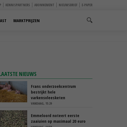
P
KENNISPARTNERS
ABONNEMENT
NIEUWSBRIEF
E-PAPER
AST
MARKTPRIJZEN
LAATSTE NIEUWS
Frans onderzoekcentrum
bestrijkt hele
varkensvleesketen
VANDAAG, 15:29
Emmeloord noteert eerste
zaaiuien op maximaal 20 euro
VANDAAG, 14:59