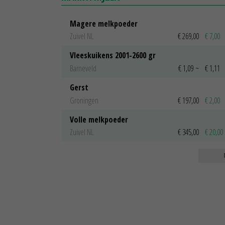
Magere melkpoeder
Zuivel NL
€ 269,00
€ 7,00
Vleeskuikens 2001-2600 gr
Barneveld
€ 1,09
~
€ 1,11
Gerst
Groningen
€ 197,00
€ 2,00
Volle melkpoeder
Zuivel NL
€ 345,00
€ 20,00