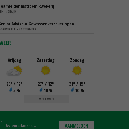
Teamleider instroom kwekerij
IBN - SCHAIJK
Senior Adviseur Gewassenverzekeringen
AGRIVER U.A. - ZOETERMEER
WEER
Vrijdag
Zaterdag
Zondag
23
°
/ 12
°
27
°
/ 12
°
31
°
/ 15
°
5 %
10 %
10 %
MEER WEER
AANMELDEN