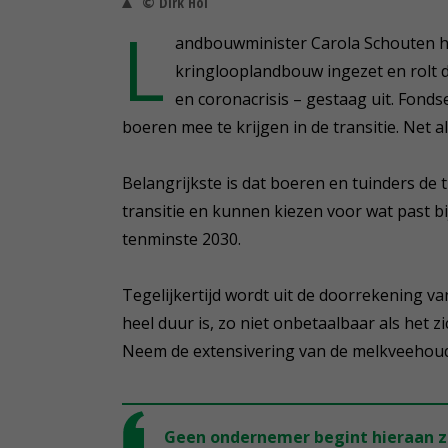
© Dirk Hol
L
andbouwminister Carola Schouten h
kringlooplandbouw ingezet en rolt d
en coronacrisis – gestaag uit. Fon
boeren mee te krijgen in de transitie. Net 
Belangrijkste is dat boeren en tuinders de 
transitie en kunnen kiezen voor wat past bij 
tenminste 2030.
Tegelijkertijd wordt uit de doorrekening va
heel duur is, zo niet onbetaalbaar als het z
Neem de extensivering van de melkveehoud
Geen ondernemer begint hieraan zo