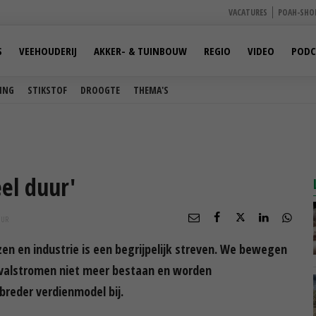
VACATURES
POAH-SHO
S
VEEHOUDERIJ
AKKER- & TUINBOUW
REGIO
VIDEO
PODC
ING
STIKSTOF
DROOGTE
THEMA'S
el duur'
UUR
n en industrie is een begrijpelijk streven. We bewegen
fvalstromen niet meer bestaan en worden
breder verdienmodel bij.