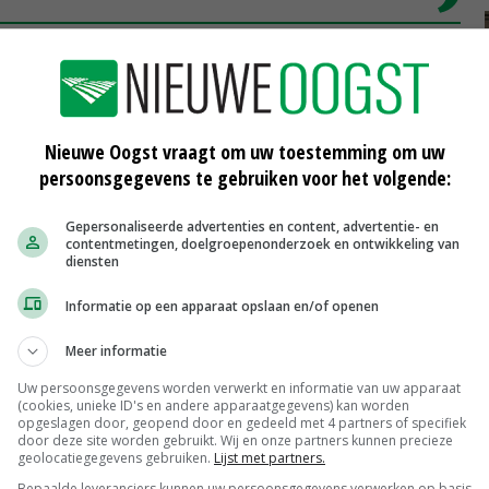
eve boer 30.000 euro minder eigen inkomen haalt uit
 vergelijking: het inkomen van een gemiddelde
Nieuwe Oogst vraagt om uw toestemming om uw
000 euro per jaarinkomen.
persoonsgegevens te gebruiken voor het volgende:
Gepersonaliseerde advertenties en content, advertentie- en
uder veel geld
contentmetingen, doelgroepenonderzoek en ontwikkeling van
diensten
ders met een structureel goed inkomen en die hun zaken
Informatie op een apparaat opslaan en/of openen
 zogenaamde 'Schouten-boeren'. In de berekeningen van
Meer informatie
swijziging en het aandringen op extensivering
Uw persoonsgegevens worden verwerkt en informatie van uw apparaat
. En het is niet best, laat staan motiverend. Geen
(cookies, unieke ID's en andere apparaatgegevens) kan worden
 economisch perspectief.
opgeslagen door, geopend door en gedeeld met 4 partners of specifiek
door deze site worden gebruikt. Wij en onze partners kunnen precieze
geolocatiegegevens gebruiken.
Lijst met partners.
een samen met meer verdienvermogen. Die discussie komt
Bepaalde leveranciers kunnen uw persoonsgegevens verwerken op basis