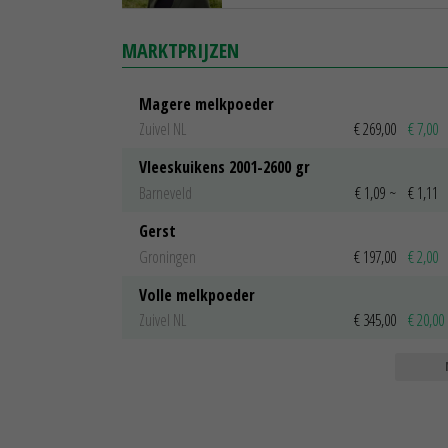
MARKTPRIJZEN
Magere melkpoeder
Zuivel NL
€ 269,00
€ 7,00
Vleeskuikens 2001-2600 gr
Barneveld
€ 1,09
~
€ 1,11
Gerst
Groningen
€ 197,00
€ 2,00
Volle melkpoeder
Zuivel NL
€ 345,00
€ 20,00