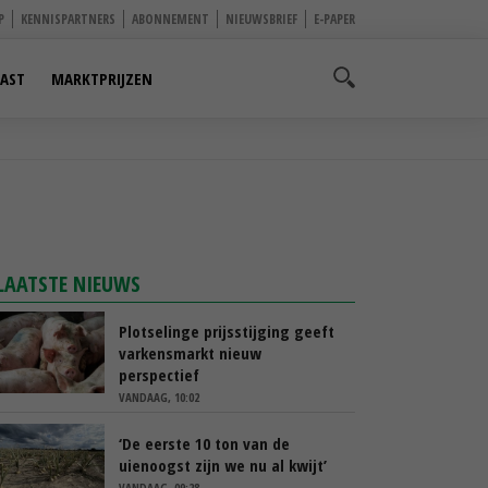
P
KENNISPARTNERS
ABONNEMENT
NIEUWSBRIEF
E-PAPER
AST
MARKTPRIJZEN
LAATSTE NIEUWS
Plotselinge prijsstijging geeft
varkensmarkt nieuw
perspectief
VANDAAG, 10:02
‘De eerste 10 ton van de
uienoogst zijn we nu al kwijt’
VANDAAG, 09:28