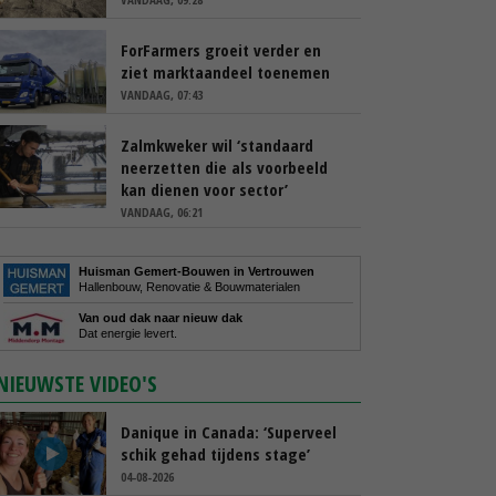
ForFarmers groeit verder en
ziet marktaandeel toenemen
VANDAAG, 07:43
Zalmkweker wil ‘standaard
neerzetten die als voorbeeld
kan dienen voor sector’
VANDAAG, 06:21
Huisman Gemert-Bouwen in Vertrouwen
Hallenbouw, Renovatie & Bouwmaterialen
Van oud dak naar nieuw dak
Dat energie levert.
NIEUWSTE VIDEO'S
Danique in Canada: ‘Superveel
schik gehad tijdens stage’
04-08-2026