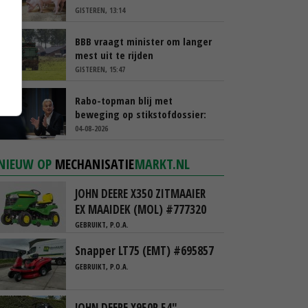
GISTEREN, 13:14
BBB vraagt minister om langer
mest uit te rijden
GISTEREN, 15:47
Rabo-topman blij met
beweging op stikstofdossier:
‘Verdienmodel van boeren blijft
04-08-2026
cruciaal’
NIEUW OP
MECHANISATIE
MARKT.NL
JOHN DEERE X350 ZITMAAIER
EX MAAIDEK (MOL) #777320
GEBRUIKT, P.O.A.
Snapper LT75 (EMT) #695857
GEBRUIKT, P.O.A.
JOHN DEERE X950R 54"