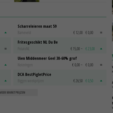
Scharreleieren maat 59
Barneveld
€ 12,00
€ 0,00
Fritesgeschikt NL Du Be
PotatoNL
€ 15,00
~
€ 23,00
Uien Middenmeer Geel 30-60% grof
Noteringen
€ 0,00
~
€ 0,00
DCA BestPigletPrice
Biggen weekprijzen
€ 26,50
€ 0,50
MEER MARKTPRIJZEN