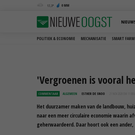
0 MM
17,3
NIEUW
POLITIEK & ECONOMIE
MECHANISATIE
SMART FARM
'Vergroenen is vooral he
COMMENTAAR
ALGEMEEN
ESTHER DE SNOO
21 NOV 2020 OM 11:00
Het duurzamer maken van de landbouw, huize
naar een meer circulaire economie waarin a
geherwaardeerd. Daar hoort ook een ander, 