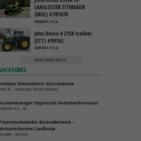
LAAGLOSSER ZITMAAIER
(MOL) #781078
GEBRUIKT, P.O.A.
John Deere 6 215R trekker
(ETT) #90162
GEBRUIKT, P.O.A.
MEER ADVERTENTIES
VACATURES
Verkoper Binnendienst Glastuinbouw
KARO BV - ZWAAGDIJK, NOORD-HOLLAND,
Accountmanager Organische Bodemverbeteraars
COMGOED B.V. - NL
Projectmedewerker BoerenNetwerk –
Natuurinclusieve Landbouw
WIJ.LAND - ABCOUDE