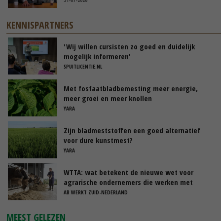
KENNISPARTNERS
'Wij willen cursisten zo goed en duidelijk
mogelijk informeren'
SPUITLICENTIE.NL
Met fosfaatbladbemesting meer energie,
meer groei en meer knollen
YARA
Zijn bladmeststoffen een goed alternatief
voor dure kunstmest?
YARA
WTTA: wat betekent de nieuwe wet voor
agrarische ondernemers die werken met
uitzendkrachten?
AB WERKT ZUID-NEDERLAND
MEEST GELEZEN