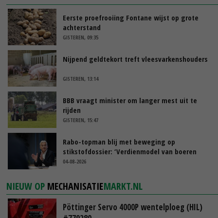
Eerste proefrooiing Fontane wijst op grote
achterstand
GISTEREN, 09:35
Nijpend geldtekort treft vleesvarkenshouders
GISTEREN, 13:14
BBB vraagt minister om langer mest uit te
rijden
GISTEREN, 15:47
Rabo-topman blij met beweging op
stikstofdossier: ‘Verdienmodel van boeren
blijft cruciaal’
04-08-2026
NIEUW OP
MECHANISATIE
MARKT.NL
Pöttinger Servo 4000P wentelploeg (HIL)