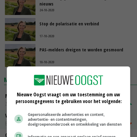
nieuws
24-10-2020
Stop de polarisatie en verbind
17-10-2020
PAS-melders dreigen te worden gesmoord
10-10-2020
MARKTPRIJZEN
Nieuwe Oogst vraagt om uw toestemming om uw
Magere melkpoeder
persoonsgegevens te gebruiken voor het volgende:
Zuivel NL
€ 269,00
€ 7,00
Gepersonaliseerde advertenties en content,
Vleeskuikens 2001-2600 gr
advertentie- en contentmetingen,
Barneveld
€ 1,09
~
€ 1,11
doelgroepenonderzoek en ontwikkeling van diensten
Gerst
Informatie op een apparaat opslaan en/of openen