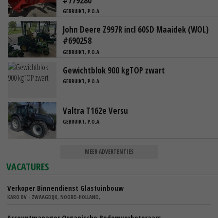
#779280
GEBRUIKT, P.O.A.
John Deere Z997R incl 60SD Maaidek (WOL)
#690258
GEBRUIKT, P.O.A.
Gewichtblok 900 kgTOP zwart
GEBRUIKT, P.O.A.
Valtra T162e Versu
GEBRUIKT, P.O.A.
MEER ADVERTENTIES
VACATURES
Verkoper Binnendienst Glastuinbouw
KARO BV - ZWAAGDIJK, NOORD-HOLLAND,
Accountmanager Organische Bodemverbeteraars