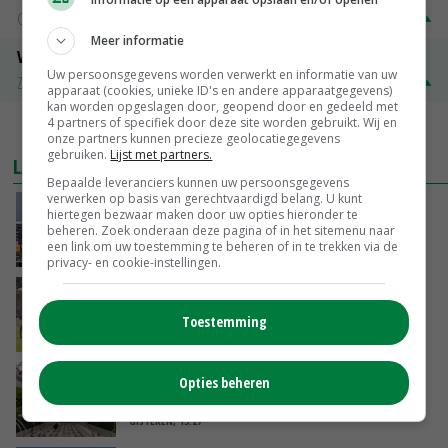
Groningen
€ 197,00
€ 2,00
Meer informatie
Volle melkpoeder
Uw persoonsgegevens worden verwerkt en informatie van uw
Zuivel NL
€ 345,00
€ 20,00
apparaat (cookies, unieke ID's en andere apparaatgegevens)
kan worden opgeslagen door, geopend door en gedeeld met
4 partners of specifiek door deze site worden gebruikt. Wij en
MEER MARKTPRIJZEN
onze partners kunnen precieze geolocatiegegevens
gebruiken.
Lijst met partners.
LAATSTE NIEUWS
Bepaalde leveranciers kunnen uw persoonsgegevens
verwerken op basis van gerechtvaardigd belang. U kunt
China scherpt importeisen voor pootgoed aan
hiertegen bezwaar maken door uw opties hieronder te
vanwege zebrachipbacterie
beheren. Zoek onderaan deze pagina of in het sitemenu naar
een link om uw toestemming te beheren of in te trekken via de
GISTEREN, 16:25
privacy- en cookie-instellingen.
BBB vraagt minister om langer mest uit te
rijden
Toestemming
GISTEREN, 15:47
Panelen houden kas koeler: ‘De eerste indruk
Opties beheren
schrikt veel tuinders af’
GISTEREN, 15:27