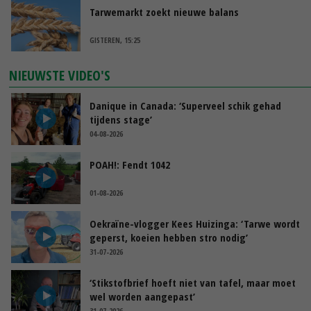
Tarwemarkt zoekt nieuwe balans
GISTEREN, 15:25
NIEUWSTE VIDEO'S
Danique in Canada: ‘Superveel schik gehad
tijdens stage’
04-08-2026
POAH!: Fendt 1042
01-08-2026
Oekraïne-vlogger Kees Huizinga: ‘Tarwe wordt
geperst, koeien hebben stro nodig’
31-07-2026
‘Stikstofbrief hoeft niet van tafel, maar moet
wel worden aangepast’
31-07-2026