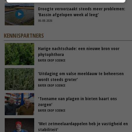
Droogte veroorzaakt steeds meer problemen:
‘Bassin afgelopen week al leeg’
06-08-2026
KENNISPARTNERS
Harige nachtschade: een nieuwe bron voor
phytophthora
BAYER CROP SCIENCE
‘Uitdaging om valse meeldauw te beheersen
wordt steeds groter’
BAYER CROP SCIENCE
'Toename van plagen in bieten baart ons
zorgen'
BAYER CROP SCIENCE
'Met zetmeelaardappelen heb je vastigheid en
stabiliteit'