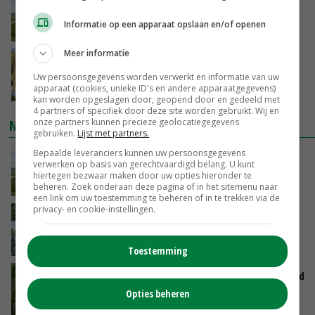
POAH!: John Deere 7730
Informatie op een apparaat opslaan en/of openen
VANDAAG, 10:00
Meer informatie
Geen vee meer op Noord-Hollandse zeedijken
door aanhoudende droogte
Uw persoonsgegevens worden verwerkt en informatie van uw
apparaat (cookies, unieke ID's en andere apparaatgegevens)
VANDAAG, 09:48
kan worden opgeslagen door, geopend door en gedeeld met
4 partners of specifiek door deze site worden gebruikt. Wij en
NIEUWSTE VIDEO'S
onze partners kunnen precieze geolocatiegegevens
gebruiken.
Lijst met partners.
Bepaalde leveranciers kunnen uw persoonsgegevens
POAH!: John Deere 7730
verwerken op basis van gerechtvaardigd belang. U kunt
hiertegen bezwaar maken door uw opties hieronder te
VANDAAG, 10:00
beheren. Zoek onderaan deze pagina of in het sitemenu naar
een link om uw toestemming te beheren of in te trekken via de
privacy- en cookie-instellingen.
Oekraïne-vlogger Kees Huizinga: ‘Bezoek van
de ambassade mag zelf groente plukken’
GISTEREN, 12:00
Toestemming
Limburgse mais van Frijns doet het verrassend
goed
Opties beheren
GISTEREN, 10:00