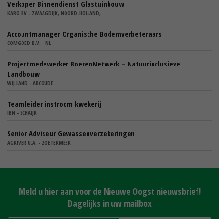
Verkoper Binnendienst Glastuinbouw
KARO BV - ZWAAGDIJK, NOORD-HOLLAND,
Accountmanager Organische Bodemverbeteraars
COMGOED B.V. - NL
Projectmedewerker BoerenNetwerk – Natuurinclusieve
Landbouw
WIJ.LAND - ABCOUDE
Teamleider instroom kwekerij
IBN - SCHAIJK
Senior Adviseur Gewassenverzekeringen
AGRIVER U.A. - ZOETERMEER
Meld u hier aan voor de Nieuwe Oogst nieuwsbrief!
Dagelijks in uw mailbox