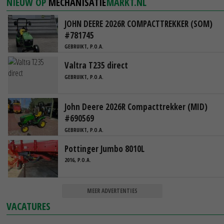
NIEUW OP
MECHANISATIE
MARKT.NL
JOHN DEERE 2026R COMPACTTREKKER (SOM)
#781745
GEBRUIKT, P.O.A.
Valtra T235 direct
GEBRUIKT, P.O.A.
John Deere 2026R Compacttrekker (MID)
#690569
GEBRUIKT, P.O.A.
Pottinger Jumbo 8010L
2016, P.O.A.
MEER ADVERTENTIES
VACATURES