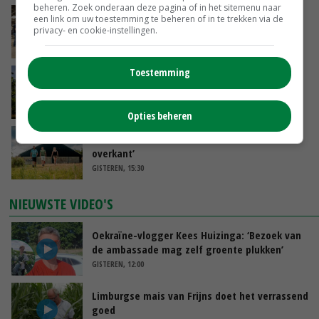
beheren. Zoek onderaan deze pagina of in het sitemenu naar
Na jarenlang meten willen Zuid-Hollandse
een link om uw toestemming te beheren of in te trekken via de
privacy- en cookie-instellingen.
boeren nu erkenning
VANDAAG, 07:00
Toestemming
Kamervragen over onttrekkingsverbod,
minister spreekt van ‘ondernemersrisico’
GISTEREN, 16:27
Opties beheren
‘Rendement van Krullvarkens komt van de
overkant’
GISTEREN, 15:30
NIEUWSTE VIDEO'S
Oekraïne-vlogger Kees Huizinga: ‘Bezoek van
de ambassade mag zelf groente plukken’
GISTEREN, 12:00
Limburgse mais van Frijns doet het verrassend
goed