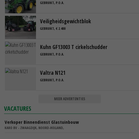
GEBRUIKT, P.O.A.
Veiligheidsgewichtblok
GEBRUIKT, € 2.400
Kuhn GF13003 T cirkelschudder
GEBRUIKT, P.O.A.
Valtra N121
GEBRUIKT, P.O.A.
MEER ADVERTENTIES
VACATURES
Verkoper Binnendienst Glastuinbouw
KARO BV - ZWAAGDIJK, NOORD-HOLLAND,