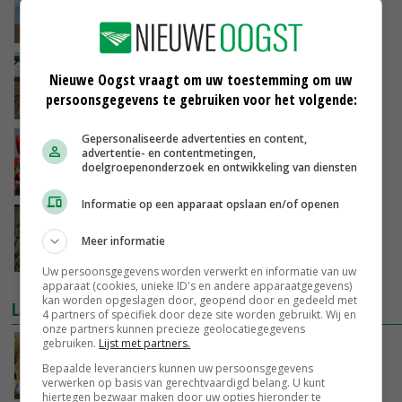
Amaranthus-onkruiden
29-08-2020
Ctgb laat één middel toe en schrapt er
Nieuwe Oogst vraagt om uw toestemming om uw
zestien
persoonsgegevens te gebruiken voor het volgende:
28-08-2020
Gepersonaliseerde advertenties en content,
Bollenconvenant Hardenberg met drie jaar
advertentie- en contentmetingen,
verlengd
doelgroepenonderzoek en ontwikkeling van diensten
25-08-2020
Informatie op een apparaat opslaan en/of openen
LTO raadpleegt leden over
gewasbescherming
Meer informatie
19-08-2020
Uw persoonsgegevens worden verwerkt en informatie van uw
apparaat (cookies, unieke ID's en andere apparaatgegevens)
kan worden opgeslagen door, geopend door en gedeeld met
LAATSTE NIEUWS
4 partners of specifiek door deze site worden gebruikt. Wij en
onze partners kunnen precieze geolocatiegegevens
gebruiken.
Lijst met partners.
Geen vee meer op Noord-Hollandse zeedijken
door aanhoudende droogte
Bepaalde leveranciers kunnen uw persoonsgegevens
verwerken op basis van gerechtvaardigd belang. U kunt
VANDAAG, 09:48
hiertegen bezwaar maken door uw opties hieronder te