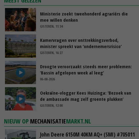
MEEST GELEZEN
Ministerie zoekt tweehonderd agrariërs die
mee willen denken
GISTEREN, 11:34
Kamervragen over onttrekkingsverbod,
minister spreekt van ‘ondernemersrisico’
GISTEREN, 16:27
Droogte veroorzaakt steeds meer problemen:
‘Bassin afgelopen week al leeg’
06-08-2026
Oekraïne-vlogger Kees Huizinga: ‘Bezoek van
de ambassade mag zelf groente plukken’
GISTEREN, 12:00
NIEUW OP
MECHANISATIE
MARKT.NL
John Deere 6150M 40KM AQ+ (SMI) #705011