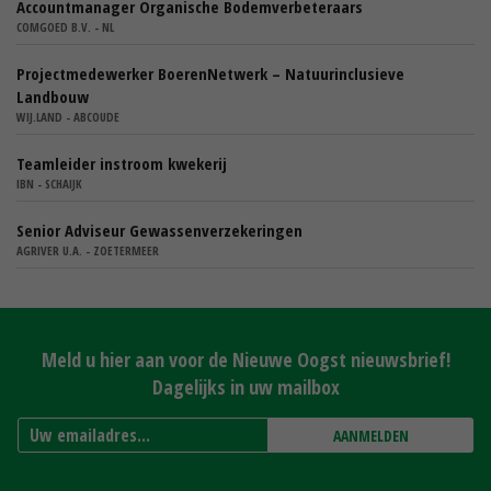
Accountmanager Organische Bodemverbeteraars
COMGOED B.V. - NL
Projectmedewerker BoerenNetwerk – Natuurinclusieve
Landbouw
WIJ.LAND - ABCOUDE
Teamleider instroom kwekerij
IBN - SCHAIJK
Senior Adviseur Gewassenverzekeringen
AGRIVER U.A. - ZOETERMEER
Meld u hier aan voor de Nieuwe Oogst nieuwsbrief!
Dagelijks in uw mailbox
AANMELDEN