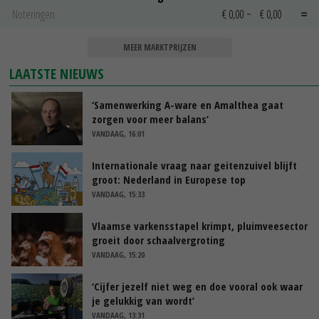
Noteringen
€ 0,00
~
€ 0,00
MEER MARKTPRIJZEN
LAATSTE NIEUWS
‘Samenwerking A-ware en Amalthea gaat
zorgen voor meer balans’
VANDAAG, 16:01
Internationale vraag naar geitenzuivel blijft
groot: Nederland in Europese top
VANDAAG, 15:33
Vlaamse varkensstapel krimpt, pluimveesector
groeit door schaalvergroting
VANDAAG, 15:20
‘Cijfer jezelf niet weg en doe vooral ook waar
je gelukkig van wordt’
VANDAAG, 13:31