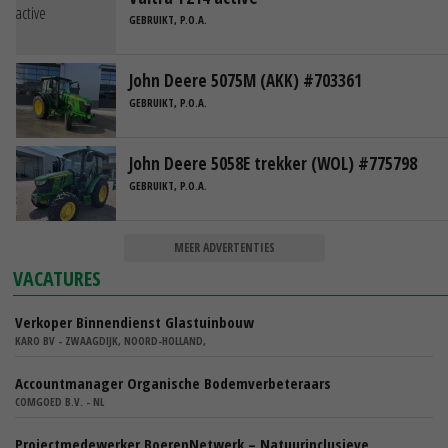
GEBRUIKT, P.O.A.
John Deere 5075M (AKK) #703361
GEBRUIKT, P.O.A.
John Deere 5058E trekker (WOL) #775798
GEBRUIKT, P.O.A.
MEER ADVERTENTIES
VACATURES
Verkoper Binnendienst Glastuinbouw
KARO BV - ZWAAGDIJK, NOORD-HOLLAND,
Accountmanager Organische Bodemverbeteraars
COMGOED B.V. - NL
Projectmedewerker BoerenNetwerk – Natuurinclusieve