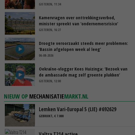
GISTEREN, 11:34
Kamervragen over onttrekkingsverbod,
minister spreekt van ‘ondernemersrisico’
GISTEREN, 16:27
Droogte veroorzaakt steeds meer problemen:
‘Bassin afgelopen week al leeg’
06-08-2026
Oekraïne-vlogger Kees Huizinga: ‘Bezoek van
de ambassade mag zelf groente plukken’
GISTEREN, 12:00
NIEUW OP
MECHANISATIE
MARKT.NL
Lemken Vari-Europal 5 (LIE) #692629
GEBRUIKT, € 7.000
Valtra T214 active