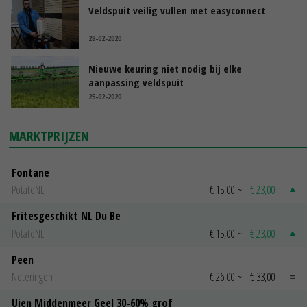
Veldspuit veilig vullen met easyconnect
28-02-2020
Nieuwe keuring niet nodig bij elke
aanpassing veldspuit
25-02-2020
MARKTPRIJZEN
Fontane
PotatoNL
€ 15,00
~
€ 23,00
Fritesgeschikt NL Du Be
PotatoNL
€ 15,00
~
€ 23,00
Peen
Noteringen
€ 26,00
~
€ 33,00
Uien Middenmeer Geel 30-60% grof