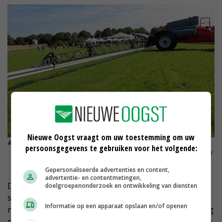
Nieuwe Oogst vraagt om uw toestemming om uw
De Horsch Leeb 6300 PT realiseert door een verlaagde
persoonsgegevens te gebruiken voor het volgende:
spuitboom maximaal 90 procent driftreductie. © Han Reindsen
Gepersonaliseerde advertenties en content,
advertentie- en contentmetingen,
De Horsch Leeb 6300 PT realiseert door een verlaagde
doelgroepenonderzoek en ontwikkeling van diensten
spuitboom (maximaal 30 centimeter boven het gewas)
Informatie op een apparaat opslaan en/of openen
maximaal 90 procent driftreductie. 'De kans is aanwezig
dat bij nieuwe spuitdoppen de driftreductie naar boven