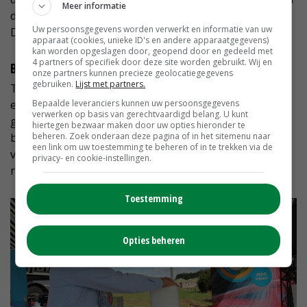
Meer informatie
de 90 procent gaat', zegt de adviseur akkerbouw van
Uw persoonsgegevens worden verwerkt en informatie van uw
Delphy.
apparaat (cookies, unieke ID's en andere apparaatgegevens)
kan worden opgeslagen door, geopend door en gedeeld met
4 partners of specifiek door deze site worden gebruikt. Wij en
Blootstelling
onze partners kunnen precieze geolocatiegegevens
gebruiken.
Lijst met partners.
Tijdens de dag toonde Syngenta een prototype van
easyconnect. Met dit systeem zijn
Bepaalde leveranciers kunnen uw persoonsgegevens
verwerken op basis van gerechtvaardigd belang. U kunt
gewasbeschermingsmiddelen rechtstreeks over te
hiertegen bezwaar maken door uw opties hieronder te
brengen van de verpakking naar de spuittank. Dit
beheren. Zoek onderaan deze pagina of in het sitemenu naar
een link om uw toestemming te beheren of in te trekken via de
vermindert de persoonlijke blootstelling en de emissie
privacy- en cookie-instellingen.
naar het milieu.
Toestemming
Opties beheren