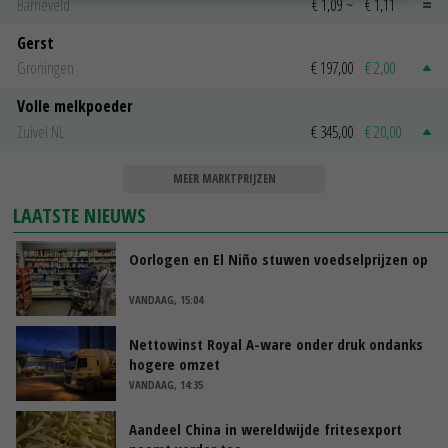
Barneveld
€ 1,09
~
€ 1,11
Gerst
Groningen
€ 197,00
€ 2,00
Volle melkpoeder
Zuivel NL
€ 345,00
€ 20,00
MEER MARKTPRIJZEN
LAATSTE NIEUWS
Oorlogen en El Niño stuwen voedselprijzen op
VANDAAG, 15:04
Nettowinst Royal A-ware onder druk ondanks
hogere omzet
VANDAAG, 14:35
Aandeel China in wereldwijde fritesexport