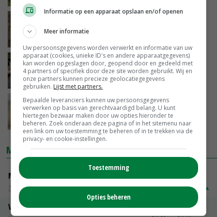
Informatie op een apparaat opslaan en/of openen
Bescheiden opbrengst vroege Belgische
fritesaardappelen
Meer informatie
15-07-2020
Uw persoonsgegevens worden verwerkt en informatie van uw
apparaat (cookies, unieke ID's en andere apparaatgegevens)
Belgische landbouwareaal voor 7 procent
kan worden opgeslagen door, geopend door en gedeeld met
biologisch
4 partners of specifiek door deze site worden gebruikt. Wij en
onze partners kunnen precieze geolocatiegegevens
06-07-2020
gebruiken.
Lijst met partners.
Bepaalde leveranciers kunnen uw persoonsgegevens
Belgisch aardappelareaal blijft nagenoeg
verwerken op basis van gerechtvaardigd belang. U kunt
gelijk
hiertegen bezwaar maken door uw opties hieronder te
23-06-2020
beheren. Zoek onderaan deze pagina of in het sitemenu naar
een link om uw toestemming te beheren of in te trekken via de
privacy- en cookie-instellingen.
MARKTPRIJZEN
Toestemming
Magere melkpoeder
Zuivel NL
€ 269,00
€ 7,00
Opties beheren
Vleeskuikens 2001-2600 gr