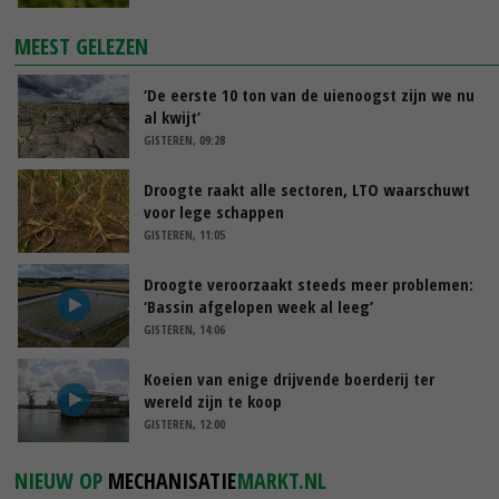
MEEST GELEZEN
‘De eerste 10 ton van de uienoogst zijn we nu
al kwijt’
GISTEREN, 09:28
Droogte raakt alle sectoren, LTO waarschuwt
voor lege schappen
GISTEREN, 11:05
Droogte veroorzaakt steeds meer problemen:
‘Bassin afgelopen week al leeg’
GISTEREN, 14:06
Koeien van enige drijvende boerderij ter
wereld zijn te koop
GISTEREN, 12:00
NIEUW OP
MECHANISATIE
MARKT.NL