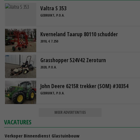
Valtra S 353
GEBRUIKT, P.O.A.
Kverneland Taarup 80110 schudder
2010, € 7.250
Grasshopper 524V42 Zeroturn
2020, P.O.A.
John Deere 6215R trekker (SOM) #30354
GEBRUIKT, P.O.A.
MEER ADVERTENTIES
VACATURES
Verkoper Binnendienst Glastuinbouw