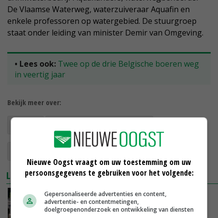
De Vlaamse Waterweg, waterzuiveraar Aquafin en
enkele professoren op watergebied. De stuurgroep
staat onder leiding van minister Demir van Omgeving.
• Lees ook:
Twee op de drie Belgische boeren weg
in veertig jaar
Bekijk meer over:
België
Actieprogramma Droogte
natuurgrond
landbouwgrond
Nieuwe Oogst vraagt om uw toestemming om uw
persoonsgegevens te gebruiken voor het volgende:
LEES OOK
Gepersonaliseerde advertenties en content,
Twee op de drie Belgische boeren weg in
advertentie- en contentmetingen,
veertig jaar
doelgroepenonderzoek en ontwikkeling van diensten
27-07-2020