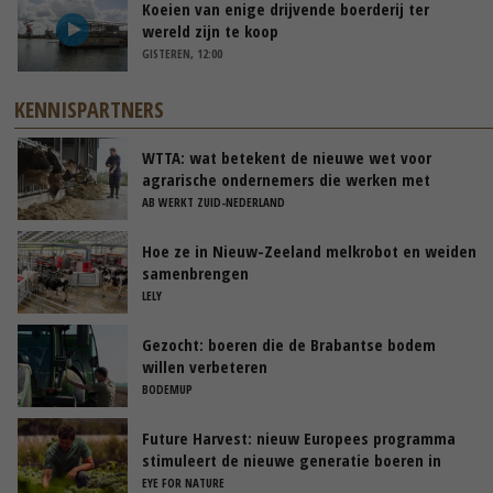
Koeien van enige drijvende boerderij ter
wereld zijn te koop
GISTEREN, 12:00
KENNISPARTNERS
WTTA: wat betekent de nieuwe wet voor
agrarische ondernemers die werken met
uitzendkrachten?
AB WERKT ZUID-NEDERLAND
Hoe ze in Nieuw-Zeeland melkrobot en weiden
samenbrengen
LELY
Gezocht: boeren die de Brabantse bodem
willen verbeteren
BODEMUP
Future Harvest: nieuw Europees programma
stimuleert de nieuwe generatie boeren in
Nederland
EYE FOR NATURE