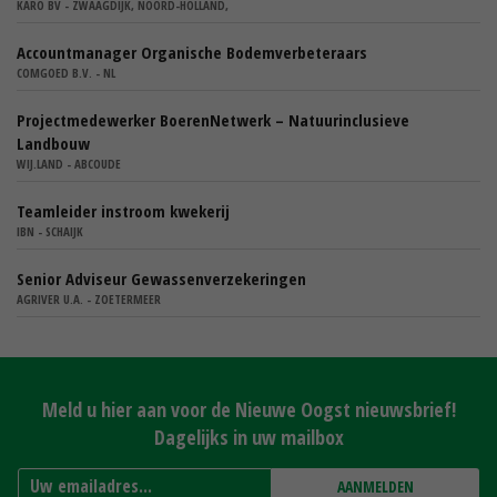
KARO BV - ZWAAGDIJK, NOORD-HOLLAND,
Accountmanager Organische Bodemverbeteraars
COMGOED B.V. - NL
Projectmedewerker BoerenNetwerk – Natuurinclusieve
Landbouw
WIJ.LAND - ABCOUDE
Teamleider instroom kwekerij
IBN - SCHAIJK
Senior Adviseur Gewassenverzekeringen
AGRIVER U.A. - ZOETERMEER
Meld u hier aan voor de Nieuwe Oogst nieuwsbrief!
Dagelijks in uw mailbox
AANMELDEN