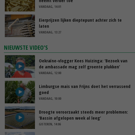
neemt verder toe
VANDAAG, 14:01
Eierprijzen lijken dieptepunt achter zich te
laten
VANDAAG, 13:27
NIEUWSTE VIDEO'S
Oekraïne-vlogger Kees Huizinga: ‘Bezoek van
de ambassade mag zelf groente plukken’
VANDAAG, 12:00
Limburgse mais van Frijns doet het verrassend
goed
VANDAAG, 10:00
Droogte veroorzaakt steeds meer problemen:
‘Bassin afgelopen week al leeg’
GISTEREN, 14:06