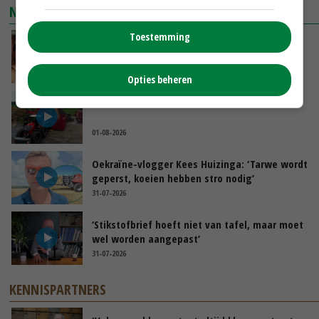
NIEUWSTE VIDEO'S
Toestemming
Danique in Canada: ‘Superveel schik gehad
tijdens stage’
04-08-2026
Opties beheren
POAH!: Fendt 1042
01-08-2026
Oekraïne-vlogger Kees Huizinga: ‘Tarwe wordt
geperst, koeien hebben stro nodig’
31-07-2026
‘Stikstofbrief hoeft niet van tafel, maar moet
wel worden aangepast’
31-07-2026
KENNISPARTNERS