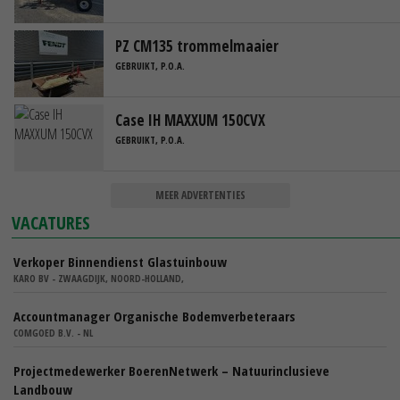
PZ CM135 trommelmaaier
GEBRUIKT, P.O.A.
Case IH MAXXUM 150CVX
GEBRUIKT, P.O.A.
MEER ADVERTENTIES
VACATURES
Verkoper Binnendienst Glastuinbouw
KARO BV - ZWAAGDIJK, NOORD-HOLLAND,
Accountmanager Organische Bodemverbeteraars
COMGOED B.V. - NL
Projectmedewerker BoerenNetwerk – Natuurinclusieve
Landbouw