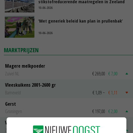
stikstofreducerende maatregelen in Zeeland
10-06-2026
‘Met generiek beleid kan plan in prullenbak’
10-06-2026
MARKTPRIJZEN
Magere melkpoeder
Zuivel NL
€ 269,00
€ 7,00
Vleeskuikens 2001-2600 gr
Barneveld
€ 1,09
~
€ 1,11
Gerst
Groningen
€ 197,00
€ 2,00
Volle melkpoeder
Zuivel NL
€ 345,00
€ 20,00