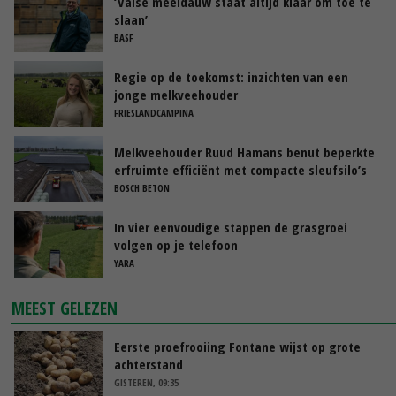
‘Valse meeldauw staat altijd klaar om toe te
slaan’
BASF
Regie op de toekomst: inzichten van een
jonge melkveehouder
FRIESLANDCAMPINA
Melkveehouder Ruud Hamans benut beperkte
erfruimte efficiënt met compacte sleufsilo’s
BOSCH BETON
In vier eenvoudige stappen de grasgroei
volgen op je telefoon
YARA
MEEST GELEZEN
Eerste proefrooiing Fontane wijst op grote
achterstand
GISTEREN, 09:35