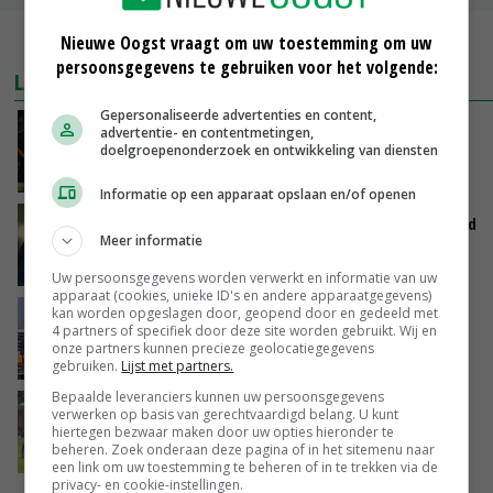
Nieuwe Oogst vraagt om uw toestemming om uw
MEER MARKTPRIJZEN
persoonsgegevens te gebruiken voor het volgende:
LAATSTE NIEUWS
Gepersonaliseerde advertenties en content,
Zalmkweker wil ‘standaard neerzetten die als
advertentie- en contentmetingen,
doelgroepenonderzoek en ontwikkeling van diensten
voorbeeld kan dienen voor sector’
VANDAAG, 06:21
Informatie op een apparaat opslaan en/of openen
Jan Vernooij stopt bij Vee&Logistiek Nederland
Meer informatie
VANDAAG, 06:00
Uw persoonsgegevens worden verwerkt en informatie van uw
apparaat (cookies, unieke ID's en andere apparaatgegevens)
kan worden opgeslagen door, geopend door en gedeeld met
China scherpt importeisen voor pootgoed aan
4 partners of specifiek door deze site worden gebruikt. Wij en
vanwege zebrachipbacterie
onze partners kunnen precieze geolocatiegegevens
GISTEREN, 16:25
gebruiken.
Lijst met partners.
Bepaalde leveranciers kunnen uw persoonsgegevens
BBB vraagt minister om langer mest uit te
verwerken op basis van gerechtvaardigd belang. U kunt
rijden
hiertegen bezwaar maken door uw opties hieronder te
beheren. Zoek onderaan deze pagina of in het sitemenu naar
GISTEREN, 15:47
een link om uw toestemming te beheren of in te trekken via de
privacy- en cookie-instellingen.