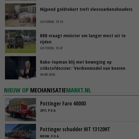
Nijpend geldtekort treft vleesvarkenshouders
GISTEREN, 13:14
BBB vraagt minister om langer mest uit te
rijden
GISTEREN, 15:47
Rabo-topman blij met beweging op
stikstofdossier: ‘Verdienmodel van boeren
blijft cruciaal’
04-08-2026
NIEUW OP
MECHANISATIE
MARKT.NL
Pottinger Faro 4000D
2011, P.O.A.
Pottinger schudder HIT 13120HT
NIEUW, P.O.A.