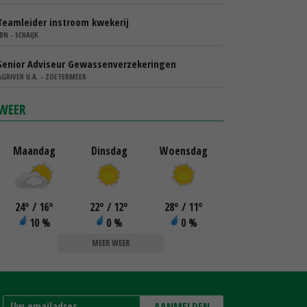
Teamleider instroom kwekerij
IBN - SCHAIJK
Senior Adviseur Gewassenverzekeringen
AGRIVER U.A. - ZOETERMEER
WEER
Maandag
Dinsdag
Woensdag
24
°
/ 16
°
22
°
/ 12
°
28
°
/ 11
°
10 %
0 %
0 %
MEER WEER
AANMELDEN