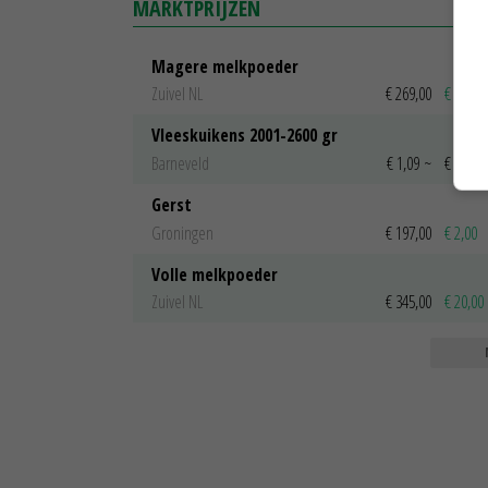
MARKTPRIJZEN
Magere melkpoeder
Zuivel NL
€ 269,00
€ 7,00
Vleeskuikens 2001-2600 gr
Barneveld
€ 1,09
~
€ 1,11
Gerst
Groningen
€ 197,00
€ 2,00
Volle melkpoeder
Zuivel NL
€ 345,00
€ 20,00