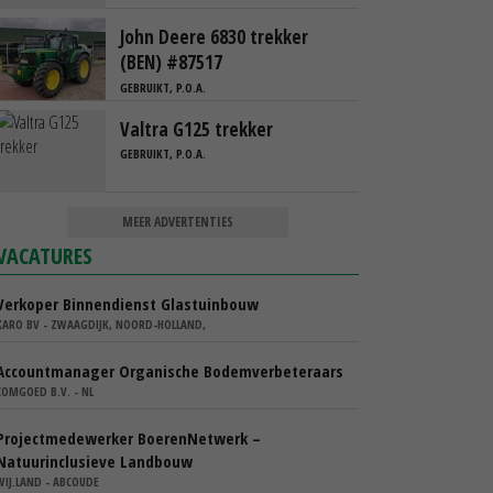
John Deere 6830 trekker
(BEN) #87517
GEBRUIKT, P.O.A.
Valtra G125 trekker
GEBRUIKT, P.O.A.
MEER ADVERTENTIES
VACATURES
Verkoper Binnendienst Glastuinbouw
KARO BV - ZWAAGDIJK, NOORD-HOLLAND,
Accountmanager Organische Bodemverbeteraars
COMGOED B.V. - NL
Projectmedewerker BoerenNetwerk –
Natuurinclusieve Landbouw
WIJ.LAND - ABCOUDE