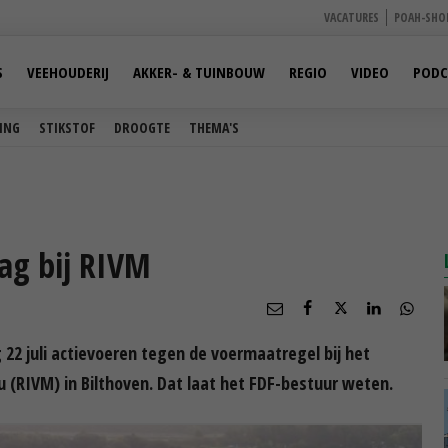
VACATURES
POAH-SHO
S
VEEHOUDERIJ
AKKER- & TUINBOUW
REGIO
VIDEO
PODC
ING
STIKSTOF
DROOGTE
THEMA'S
ag bij RIVM
2 juli actievoeren tegen de voermaatregel bij het
u (RIVM) in Bilthoven. Dat laat het FDF-bestuur weten.