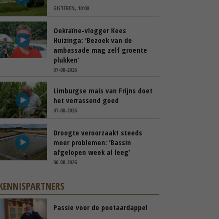
GISTEREN, 10:00
Oekraïne-vlogger Kees
Huizinga: ‘Bezoek van de
ambassade mag zelf groente
plukken’
07-08-2026
Limburgse mais van Frijns doet
het verrassend goed
07-08-2026
Droogte veroorzaakt steeds
meer problemen: ‘Bassin
afgelopen week al leeg’
06-08-2026
KENNISPARTNERS
Passie voor de pootaardappel