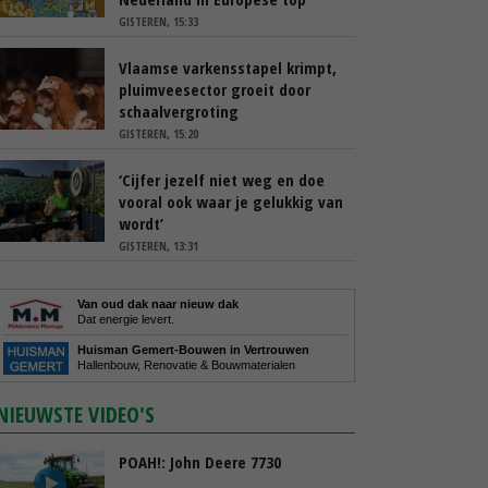
GISTEREN, 15:33
Vlaamse varkensstapel krimpt,
pluimveesector groeit door
schaalvergroting
GISTEREN, 15:20
‘Cijfer jezelf niet weg en doe
vooral ook waar je gelukkig van
wordt’
GISTEREN, 13:31
Van oud dak naar nieuw dak
Dat energie levert.
Huisman Gemert-Bouwen in Vertrouwen
Hallenbouw, Renovatie & Bouwmaterialen
NIEUWSTE VIDEO'S
POAH!: John Deere 7730