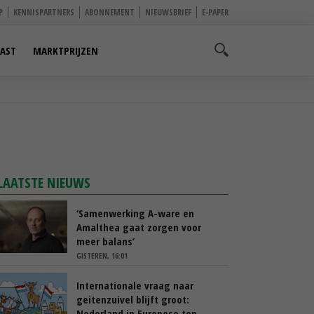
P
KENNISPARTNERS
ABONNEMENT
NIEUWSBRIEF
E-PAPER
AST
MARKTPRIJZEN
LAATSTE NIEUWS
‘Samenwerking A-ware en
Amalthea gaat zorgen voor
meer balans’
GISTEREN, 16:01
Internationale vraag naar
geitenzuivel blijft groot:
Nederland in Europese top