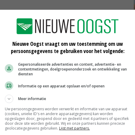
RIVM
Nieuwe Oogst vraagt om uw toestemming om uw
persoonsgegevens te gebruiken voor het volgende:
CBL pleit voor Voedselcollectief
Gepersonaliseerde advertenties en content, advertentie- en
16-07-2020
contentmetingen, doelgroepenonderzoek en ontwikkeling van
diensten
Verbod op trekkerprotesten in
Informatie op een apparaat opslaan en/of openen
Noord-Nederland
07-07-2020
Meer informatie
ld
Doodsverwensingen aan politici in
Uw persoonsgegevens worden verwerkt en informatie van uw apparaat
Facebookgroep FDF
(cookies, unieke ID's en andere apparaatgegevens) kan worden
opgeslagen door, geopend door en gedeeld met 4 partners of specifiek
20-06-2020
door deze site worden gebruikt. Wij en onze partners kunnen precieze
geolocatiegegevens gebruiken.
Lijst met partners.