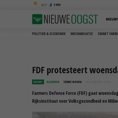
0 MM
25,7
NIEUW
POLITIEK & ECONOMIE
MECHANISATIE
SMART FARM
FDF protesteert woensd
NIEUWS
ALGEMEEN
TIENKE WOUDA
18 JUL 2020 OM 07:27
UUR
Farmers Defence Force (FDF) gaat woensdag 2
Rijksinstituut voor Volksgezondheid en Milie