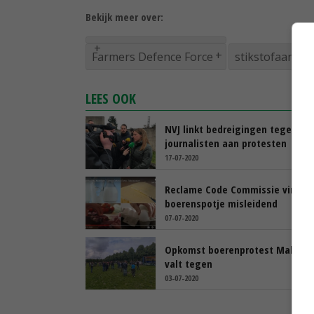
Bekijk meer over:
Farmers Defence Force
stikstofaanpak
LEES OOK
NVJ linkt bedreigingen tegen
journalisten aan protesten
17-07-2020
Reclame Code Commissie vindt
boerenspotje misleidend
07-07-2020
Opkomst boerenprotest Malieve
valt tegen
03-07-2020