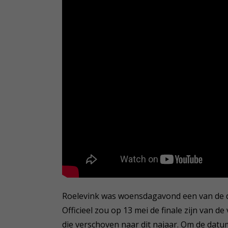
Roelevink was woensdagavond een van de 
Officieel zou op 13 mei de finale zijn van d
die verschoven naar dit najaar. Om de datu