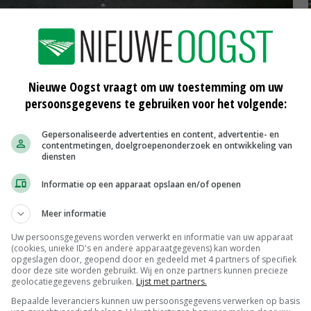
Nieuwe Oogst vraagt om uw toestemming om uw
persoonsgegevens te gebruiken voor het volgende:
Gepersonaliseerde advertenties en content, advertentie- en
contentmetingen, doelgroepenonderzoek en ontwikkeling van
diensten
Informatie op een apparaat opslaan en/of openen
Meer informatie
hokken voor vleesvarkens, een met beren en een met
Uw persoonsgegevens worden verwerkt en informatie van uw apparaat
ieren geïnspecteerd door de varkenshouder. VKON
(cookies, unieke ID's en andere apparaatgegevens) kan worden
opgeslagen door, geopend door en gedeeld met 4 partners of specifiek
door deze site worden gebruikt. Wij en onze partners kunnen precieze
geolocatiegegevens gebruiken.
Lijst met partners.
Bepaalde leveranciers kunnen uw persoonsgegevens verwerken op basis
terproof is, wat betekent dat deze tegen een stootje