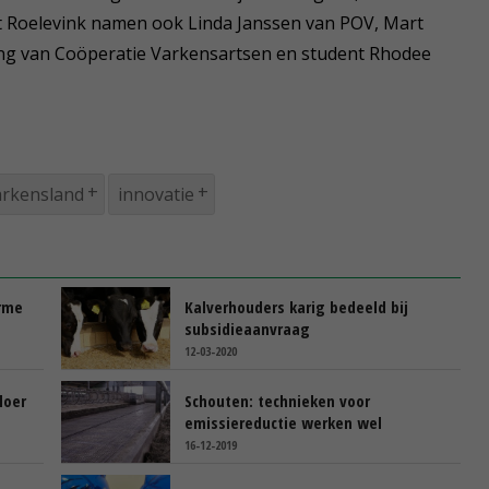
t Roelevink namen ook Linda Janssen van POV, Mart
ng van Coöperatie Varkensartsen en student Rhodee
arkensland
innovatie
rme
Kalverhouders karig bedeeld bij
subsidieaanvraag
12-03-2020
loer
Schouten: technieken voor
emissiereductie werken wel
16-12-2019