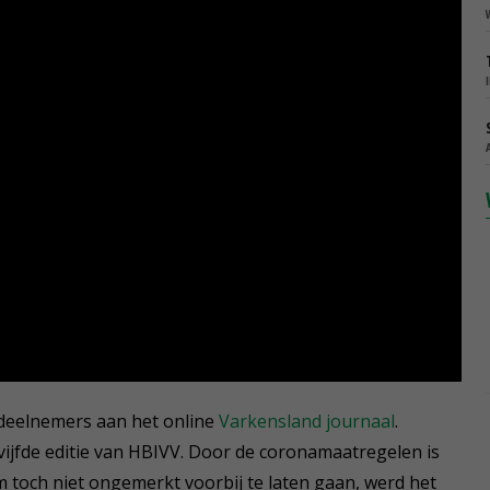
deelnemers aan het online
Varkensland journaal
.
e vijfde editie van HBIVV. Door de coronamaatregelen is
m toch niet ongemerkt voorbij te laten gaan, werd het