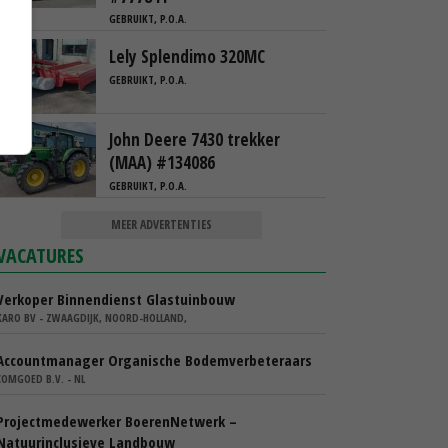
GEBRUIKT, P.O.A.
Lely Splendimo 320MC
GEBRUIKT, P.O.A.
John Deere 7430 trekker
(MAA) #134086
GEBRUIKT, P.O.A.
MEER ADVERTENTIES
VACATURES
Verkoper Binnendienst Glastuinbouw
KARO BV - ZWAAGDIJK, NOORD-HOLLAND,
Accountmanager Organische Bodemverbeteraars
COMGOED B.V. - NL
Projectmedewerker BoerenNetwerk –
Natuurinclusieve Landbouw