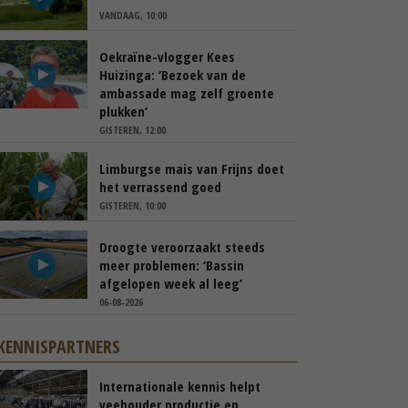
VANDAAG, 10:00
Oekraïne-vlogger Kees
Huizinga: ‘Bezoek van de
ambassade mag zelf groente
plukken’
GISTEREN, 12:00
Limburgse mais van Frijns doet
het verrassend goed
GISTEREN, 10:00
Droogte veroorzaakt steeds
meer problemen: ‘Bassin
afgelopen week al leeg’
06-08-2026
KENNISPARTNERS
Internationale kennis helpt
veehouder productie en