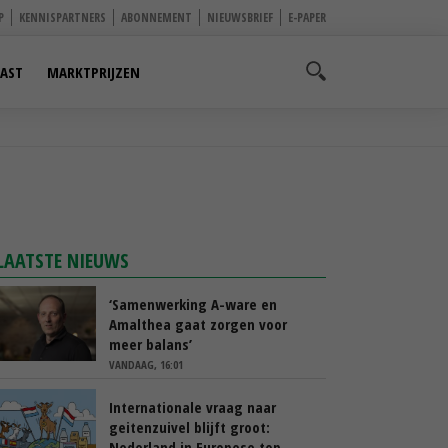
P
KENNISPARTNERS
ABONNEMENT
NIEUWSBRIEF
E-PAPER
AST
MARKTPRIJZEN
LAATSTE NIEUWS
‘Samenwerking A-ware en
Amalthea gaat zorgen voor
meer balans’
VANDAAG, 16:01
Internationale vraag naar
geitenzuivel blijft groot:
Nederland in Europese top