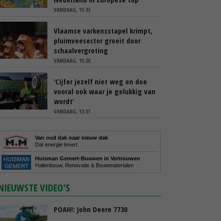
VANDAAG, 15:33
Vlaamse varkensstapel krimpt,
pluimveesector groeit door
schaalvergroting
VANDAAG, 15:20
‘Cijfer jezelf niet weg en doe
vooral ook waar je gelukkig van
wordt’
VANDAAG, 13:31
Van oud dak naar nieuw dak
Dat energie levert.
Huisman Gemert-Bouwen in Vertrouwen
Hallenbouw, Renovatie & Bouwmaterialen
NIEUWSTE VIDEO'S
POAH!: John Deere 7730