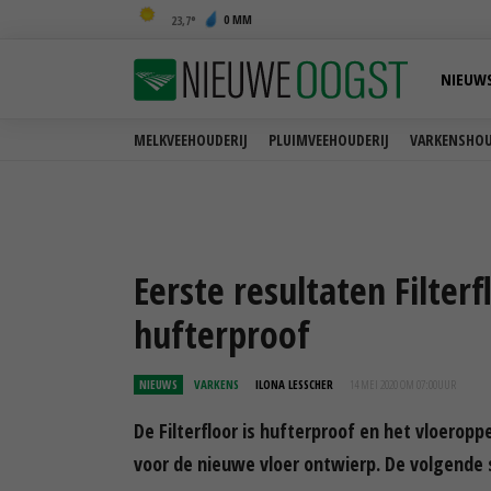
0 MM
23,7
NIEUW
MELKVEEHOUDERIJ
PLUIMVEEHOUDERIJ
VARKENSHOU
Eerste resultaten Filterf
hufterproof
NIEUWS
VARKENS
ILONA LESSCHER
14 MEI 2020 OM 07:00
UUR
De Filterfloor is hufterproof en het vloeropp
voor de nieuwe vloer ontwierp. De volgende 