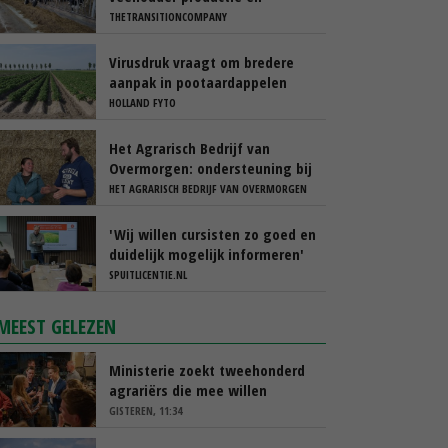
rantsoen te optimaliseren
THETRANSITIONCOMPANY
Virusdruk vraagt om bredere
aanpak in pootaardappelen
HOLLAND FYTO
Het Agrarisch Bedrijf van
Overmorgen: ondersteuning bij
je bedrijfsovernameproces
HET AGRARISCH BEDRIJF VAN OVERMORGEN
'Wij willen cursisten zo goed en
duidelijk mogelijk informeren'
SPUITLICENTIE.NL
MEEST GELEZEN
Ministerie zoekt tweehonderd
agrariërs die mee willen
denken
GISTEREN, 11:34