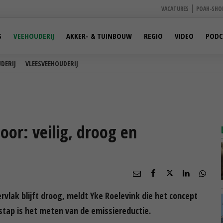
VACATURES
POAH-SHO
S
VEEHOUDERIJ
AKKER- & TUINBOUW
REGIO
VIDEO
PODC
DERIJ
VLEESVEEHOUDERIJ
loor: veilig, droog en
ervlak blijft droog, meldt Yke Roelevink die het concept
stap is het meten van de emissiereductie.