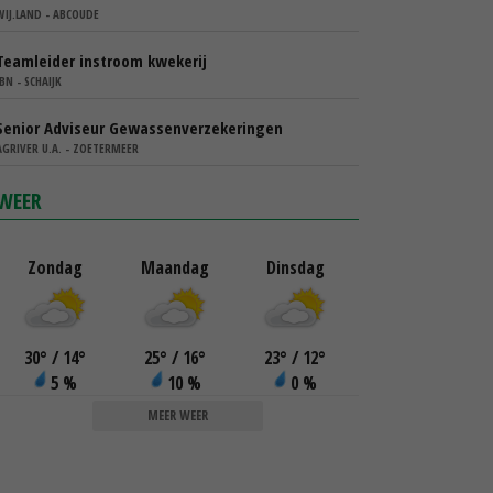
WIJ.LAND - ABCOUDE
Teamleider instroom kwekerij
IBN - SCHAIJK
Senior Adviseur Gewassenverzekeringen
AGRIVER U.A. - ZOETERMEER
WEER
Zondag
Maandag
Dinsdag
30
°
/ 14
°
25
°
/ 16
°
23
°
/ 12
°
5 %
10 %
0 %
MEER WEER