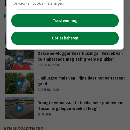
VANDAAG, 13:31
privacy- en cookie-instellingen.
NIEUWSTE VIDEO'S
Toestemming
POAH!: John Deere 7730
Opties beheren
VANDAAG, 10:00
Oekraïne-vlogger Kees Huizinga: ‘Bezoek van
de ambassade mag zelf groente plukken’
GISTEREN, 12:00
Limburgse mais van Frijns doet het verrassend
goed
GISTEREN, 10:00
Droogte veroorzaakt steeds meer problemen:
‘Bassin afgelopen week al leeg’
06-08-2026
KENNISPARTNERS