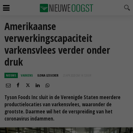
Amerikaanse
verwerkingscapaciteit
varkensvlees verder onder
druk
NIEUWS
VARKENS
ILONA LESSCHER
23 APR 2020 OM 14:12
UUR
Tyson Foods Inc sluit in de Verenigde Staten meerdere
productielocaties van varkensvlees, waaronder de
grootste. Daarmee wil het de verspreiding van het
coronavirus indammen.