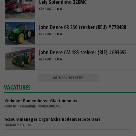
Lely Splendimo 320MC
GEBRUIKT, P.O.A.
John Deere 6R 250 trekker (REU) #778488
GEBRUIKT, P.O.A.
John Deere 6M 185 trekker (BIE) #693693
GEBRUIKT, P.O.A.
MEER ADVERTENTIES
VACATURES
Verkoper Binnendienst Glastuinbouw
KARO BV - ZWAAGDIJK, NOORD-HOLLAND,
Accountmanager Organische Bodemverbeteraars
COMGOED B.V. - NL