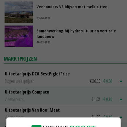
Veehouders VS blijven met melk zitten
03-04-2020
Samenwerking bij hydrocultuur en verticale
landbouw
16-03-2020
MARKTPRIJZEN
Uitbetaalprijs DCA BestPigletPrice
Biggen weekprijzen
€ 26,50
€ 0,50
Uitbetaalprijs Compaxo
Vleesvarkens
€ 1,32
€ 0,10
Uitbetaalprijs Van Rooi Meat
Vleesvarkens
€ 1,25
€ 0,10