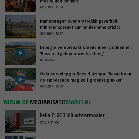
mee willen denken
GISTEREN, 11:34
Kamervragen over onttrekkingsverbod,
minister spreekt van ‘ondernemersrisico’
GISTEREN, 16:27
Droogte veroorzaakt steeds meer problemen:
‘Bassin afgelopen week al leeg’
06-08-2026
Oekraïne-vlogger Kees Huizinga: ‘Bezoek van
de ambassade mag zelf groente plukken’
GISTEREN, 12:00
NIEUW OP
MECHANISATIE
MARKT.NL
Fella TLKC 3160 achtermaaier
2015, € 11.750