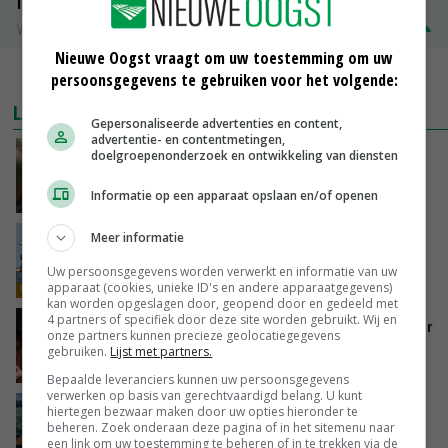
ISN prijs Frankrijk
Vleesvarkens
€ 1,78
€ 0,06
Nieuwe Oogst vraagt om uw toestemming om uw
MEER MARKTPRIJZEN
persoonsgegevens te gebruiken voor het volgende:
LAATSTE NIEUWS
Gepersonaliseerde advertenties en content,
advertentie- en contentmetingen,
‘Samenwerking A-ware en Amalthea gaat
doelgroepenonderzoek en ontwikkeling van diensten
zorgen voor meer balans’
Informatie op een apparaat opslaan en/of openen
VANDAAG, 16:01
Meer informatie
Internationale vraag naar geitenzuivel blijft
groot: Nederland in Europese top
Uw persoonsgegevens worden verwerkt en informatie van uw
VANDAAG, 15:33
apparaat (cookies, unieke ID's en andere apparaatgegevens)
kan worden opgeslagen door, geopend door en gedeeld met
4 partners of specifiek door deze site worden gebruikt. Wij en
Vlaamse varkensstapel krimpt, pluimveesector
onze partners kunnen precieze geolocatiegegevens
groeit door schaalvergroting
gebruiken.
Lijst met partners.
VANDAAG, 15:20
Bepaalde leveranciers kunnen uw persoonsgegevens
verwerken op basis van gerechtvaardigd belang. U kunt
‘Cijfer jezelf niet weg en doe vooral ook waar
hiertegen bezwaar maken door uw opties hieronder te
beheren. Zoek onderaan deze pagina of in het sitemenu naar
je gelukkig van wordt’
een link om uw toestemming te beheren of in te trekken via de