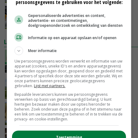
persoonsgegevens te gebruiken voor het volgende:
Logistiek gewasbeschermingsmiddelen
Gepersonaliseerde advertenties en content,
onder controle
advertentie- en contentmetingen,
27-03-2020
doelgroepenonderzoek en ontwikkeling van diensten
Informatie op een apparaat opslaan en/of openen
LAATSTE NIEUWS
Meer informatie
‘De droogte begint ver voor de grens bij
Lobith’
Uw persoonsgegevens worden verwerkt en informatie van uw
apparaat (cookies, unieke ID's en andere apparaatgegevens)
VANDAAG, 11:00
kan worden opgeslagen door, geopend door en gedeeld met
4 partners of specifiek door deze site worden gebruikt. Wij en
onze partners kunnen precieze geolocatiegegevens
POAH!: John Deere 7730
gebruiken.
Lijst met partners.
VANDAAG, 10:00
Bepaalde leveranciers kunnen uw persoonsgegevens
verwerken op basis van gerechtvaardigd belang. U kunt
hiertegen bezwaar maken door uw opties hieronder te
Geen vee meer op Noord-Hollandse zeedijken
beheren. Zoek onderaan deze pagina of in het sitemenu naar
door aanhoudende droogte
een link om uw toestemming te beheren of in te trekken via de
privacy- en cookie-instellingen.
VANDAAG, 09:48
Na jarenlang meten willen Zuid-Hollandse
Toestemming