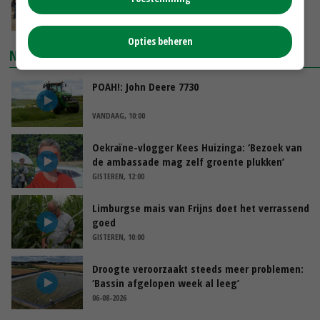
boeren nu erkenning
VANDAAG, 07:00
Opties beheren
NIEUWSTE VIDEO'S
POAH!: John Deere 7730
VANDAAG, 10:00
Oekraïne-vlogger Kees Huizinga: ‘Bezoek van
de ambassade mag zelf groente plukken’
GISTEREN, 12:00
Limburgse mais van Frijns doet het verrassend
goed
GISTEREN, 10:00
Droogte veroorzaakt steeds meer problemen:
‘Bassin afgelopen week al leeg’
06-08-2026