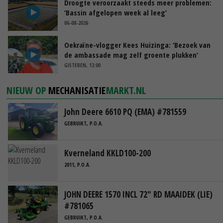
Droogte veroorzaakt steeds meer problemen:
‘Bassin afgelopen week al leeg’
06-08-2026
Oekraïne-vlogger Kees Huizinga: ‘Bezoek van
de ambassade mag zelf groente plukken’
GISTEREN, 12:00
NIEUW OP
MECHANISATIE
MARKT.NL
John Deere 6610 PQ (EMA) #781559
GEBRUIKT, P.O.A.
Kverneland KKLD100-200
2011, P.O.A.
JOHN DEERE 1570 INCL 72" RD MAAIDEK (LIE)
#781065
GEBRUIKT, P.O.A.