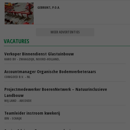
GEBRUIKT, P.O.A.
MEER ADVERTENTIES
VACATURES
Verkoper Binnendienst Glastuinbouw
KARO BV - ZWAAGDIJK, NOORD-HOLLAND,
Accountmanager Organische Bodemverbeteraars
COMGOED B.V. - NL
Projectmedewerker BoerenNetwerk – Natuurinclusieve
Landbouw
WIJ.LAND - ABCOUDE
Teamleider instroom kwekerij
IBN - SCHAIJK