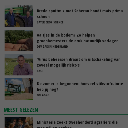
Brede spuitmix met Soberan houdt mais prima
schoon
BAYER CROP SCIENCE
Aaltjes in de bodem? Zo helpen
groenbemesters de druk natuurlijk verlagen
DSV ZADEN NEDERLAND
‘Virus beheersen draait om uitschakeling van
zoveel mogelijk risico’s’
BASF
De zomer is begonnen: hoeveel stikstofruimte
heb jij nog?
OCI AGRO
MEEST GELEZEN
Ministerie zoekt tweehonderd agrariërs die
mee willen denken