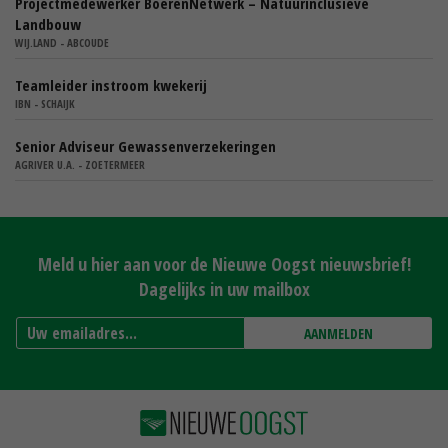
Projectmedewerker BoerenNetwerk – Natuurinclusieve
Landbouw
WIJ.LAND - ABCOUDE
Teamleider instroom kwekerij
IBN - SCHAIJK
Senior Adviseur Gewassenverzekeringen
AGRIVER U.A. - ZOETERMEER
Meld u hier aan voor de Nieuwe Oogst nieuwsbrief!
Dagelijks in uw mailbox
AANMELDEN