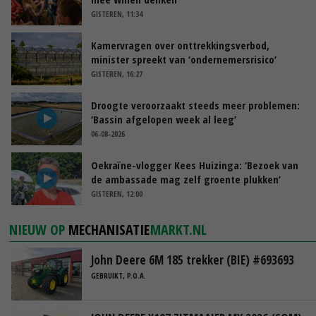
GISTEREN, 11:34
Kamervragen over onttrekkingsverbod,
minister spreekt van ‘ondernemersrisico’
GISTEREN, 16:27
Droogte veroorzaakt steeds meer problemen:
‘Bassin afgelopen week al leeg’
06-08-2026
Oekraïne-vlogger Kees Huizinga: ‘Bezoek van
de ambassade mag zelf groente plukken’
GISTEREN, 12:00
NIEUW OP
MECHANISATIE
MARKT.NL
John Deere 6M 185 trekker (BIE) #693693
GEBRUIKT, P.O.A.