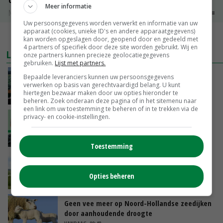
Uien Middenmeer Geel 30-60% grof
Meer informatie
Noteringen
€ 0,00
~
€ 0,00
Uw persoonsgegevens worden verwerkt en informatie van uw
apparaat (cookies, unieke ID's en andere apparaatgegevens)
MEER MARKTPRIJZEN
kan worden opgeslagen door, geopend door en gedeeld met
4 partners of specifiek door deze site worden gebruikt. Wij en
LAATSTE NIEUWS
onze partners kunnen precieze geolocatiegegevens
gebruiken.
Lijst met partners.
‘Cijfer jezelf niet weg en doe vooral ook waar
Bepaalde leveranciers kunnen uw persoonsgegevens
verwerken op basis van gerechtvaardigd belang. U kunt
je gelukkig van wordt’
hiertegen bezwaar maken door uw opties hieronder te
VANDAAG, 13:31
beheren. Zoek onderaan deze pagina of in het sitemenu naar
een link om uw toestemming te beheren of in te trekken via de
privacy- en cookie-instellingen.
‘De droogte begint ver voor de grens bij
Lobith’
VANDAAG, 11:00
Toestemming
POAH!: John Deere 7730
Opties beheren
VANDAAG, 10:00
Geen vee meer op Noord-Hollandse zeedijken
door aanhoudende droogte