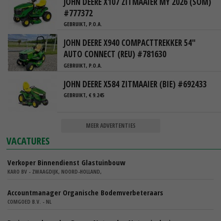
JOHN DEERE X107 ZITMAAIER MY 2026 (SOM)
#777372
GEBRUIKT, P.O.A.
JOHN DEERE X940 COMPACTTREKKER 54"
AUTO CONNECT (REU) #781630
GEBRUIKT, P.O.A.
JOHN DEERE X584 ZITMAAIER (BIE) #692433
GEBRUIKT, € 9.245
MEER ADVERTENTIES
VACATURES
Verkoper Binnendienst Glastuinbouw
KARO BV - ZWAAGDIJK, NOORD-HOLLAND,
Accountmanager Organische Bodemverbeteraars
COMGOED B.V. - NL