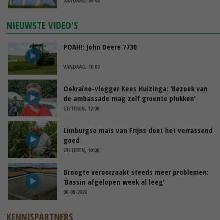
VANDAAG, 09:48
NIEUWSTE VIDEO'S
POAH!: John Deere 7730
VANDAAG, 10:00
Oekraïne-vlogger Kees Huizinga: ‘Bezoek van
de ambassade mag zelf groente plukken’
GISTEREN, 12:00
Limburgse mais van Frijns doet het verrassend
goed
GISTEREN, 10:00
Droogte veroorzaakt steeds meer problemen:
‘Bassin afgelopen week al leeg’
06-08-2026
KENNISPARTNERS