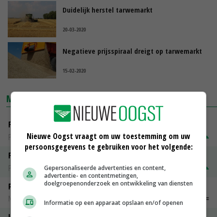
Duidelijk herstel tarwemarkt
20-03-2020
Negatieve prijsspiraal dreigt op tarwemarkt
15-02-2020
MARKTPRIJZEN
Fontane
Nieuwe Oogst vraagt om uw toestemming om uw
PotatoNL
€ 15,00
~
€ 23,00
persoonsgegevens te gebruiken voor het volgende:
Fritesgeschikt NL Du Be
PotatoNL
€ 15,00
~
€ 23,00
Gepersonaliseerde advertenties en content,
advertentie- en contentmetingen,
doelgroepenonderzoek en ontwikkeling van diensten
Peen
Noteringen
€ 26,00
~
€ 33,00
Informatie op een apparaat opslaan en/of openen