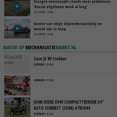
Droogte veroorzaakt steeds meer problemen:
‘Bassin afgelopen week al leeg’
GISTEREN, 14:06
Koeien van enige drijvende boerderij ter
wereld zijn te koop
GISTEREN, 12:00
NIEUW OP
MECHANISATIE
MARKT.NL
Case JX 80 trekker
GEBRUIKT, P.O.A.
GEBRUIKT, P.O.A.
JOHN DEERE X949 COMPACTTREKKER 54"
AUTO CONNECT (SOM) #781644
GEBRUIKT, P.O.A.