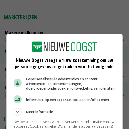
MARKTPRIJZEN
Magere melkpoeder
Zuivel NL
€ 269,00
€ 7,00
Vleeskuikens 2001-2600 gr
Barneveld
€ 1,09
~
€ 1,11
Nieuwe Oogst vraagt om uw toestemming om uw
persoonsgegevens te gebruiken voor het volgende:
Gerst
Groningen
€ 197,00
€ 2,00
Gepersonaliseerde advertenties en content,
advertentie- en contentmetingen,
Volle melkpoeder
doelgroepenonderzoek en ontwikkeling van diensten
Zuivel NL
€ 345,00
€ 20,00
Informatie op een apparaat opslaan en/of openen
MEER MARKTPRIJZEN
Meer informatie
LAATSTE NIEUWS
Uw persoonsgegevens worden verwerkt en informatie van uw
apparaat (cookies, unieke ID's en andere apparaatgegevens)