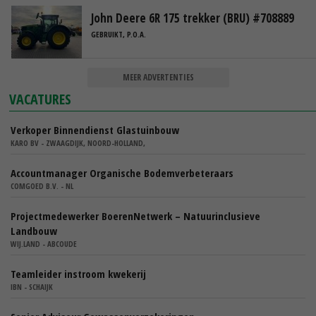
John Deere 6R 175 trekker (BRU) #708889
GEBRUIKT, P.O.A.
MEER ADVERTENTIES
VACATURES
Verkoper Binnendienst Glastuinbouw
KARO BV - ZWAAGDIJK, NOORD-HOLLAND,
Accountmanager Organische Bodemverbeteraars
COMGOED B.V. - NL
Projectmedewerker BoerenNetwerk – Natuurinclusieve
Landbouw
WIJ.LAND - ABCOUDE
Teamleider instroom kwekerij
IBN - SCHAIJK