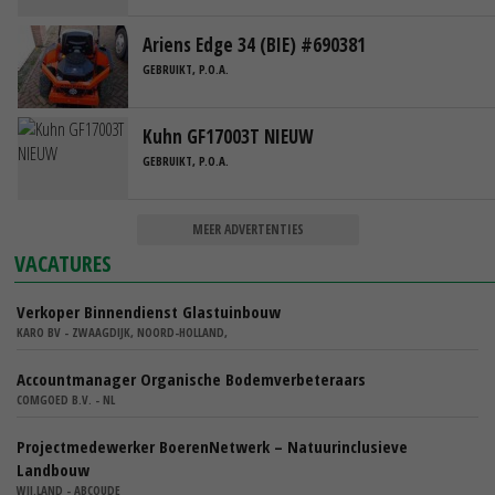
Ariens Edge 34 (BIE) #690381
GEBRUIKT, P.O.A.
Kuhn GF17003T NIEUW
GEBRUIKT, P.O.A.
MEER ADVERTENTIES
VACATURES
Verkoper Binnendienst Glastuinbouw
KARO BV - ZWAAGDIJK, NOORD-HOLLAND,
Accountmanager Organische Bodemverbeteraars
COMGOED B.V. - NL
Projectmedewerker BoerenNetwerk – Natuurinclusieve
Landbouw
WIJ.LAND - ABCOUDE