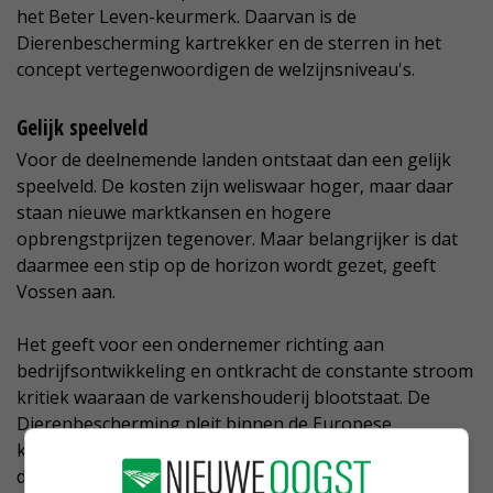
het Beter Leven-keurmerk. Daarvan is de
Dierenbescherming kartrekker en de sterren in het
concept vertegenwoordigen de welzijnsniveau's.
Gelijk speelveld
Voor de deelnemende landen ontstaat dan een gelijk
speelveld. De kosten zijn weliswaar hoger, maar daar
staan nieuwe marktkansen en hogere
opbrengstprijzen tegenover. Maar belangrijker is dat
daarmee een stip op de horizon wordt gezet, geeft
Vossen aan.
Het geeft voor een ondernemer richting aan
bedrijfsontwikkeling en ontkracht de constante stroom
kritiek waaraan de varkenshouderij blootstaat. De
Dierenbescherming pleit binnen de Europese
koepelorganisatie Eurogroup for Animals voor
dierenwelzijnslabeling.