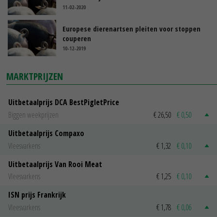
11-02-2020
Europese dierenartsen pleiten voor stoppen
couperen
10-12-2019
MARKTPRIJZEN
Uitbetaalprijs DCA BestPigletPrice
Biggen weekprijzen
€ 26,50
€ 0,50
Uitbetaalprijs Compaxo
Vleesvarkens
€ 1,32
€ 0,10
Uitbetaalprijs Van Rooi Meat
Vleesvarkens
€ 1,25
€ 0,10
ISN prijs Frankrijk
Vleesvarkens
€ 1,78
€ 0,06