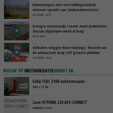
Kamervragen over onttrekkingsverbod,
minister spreekt van ‘ondernemersrisico’
GISTEREN, 16:27
Droogte veroorzaakt steeds meer problemen:
‘Bassin afgelopen week al leeg’
06-08-2026
Oekraïne-vlogger Kees Huizinga: ‘Bezoek van
de ambassade mag zelf groente plukken’
GISTEREN, 12:00
NIEUW OP
MECHANISATIE
MARKT.NL
Fella TLKC 3160 achtermaaier
2015, € 11.750
Case IH PUMA 220 AFS CONNECT
GEBRUIKT, P.O.A.