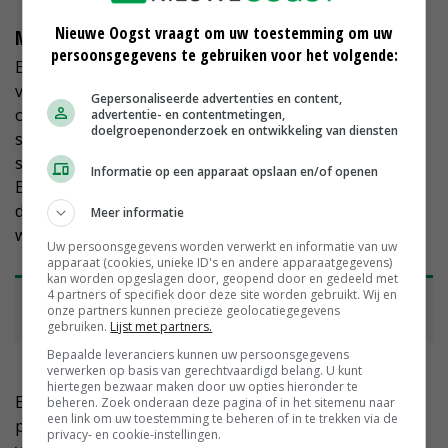
Nieuwe Oogst vraagt om uw toestemming om uw
Method of Production Labeling
persoonsgegevens te gebruiken voor het volgende:
Een Method of Production Labeling (standaard voor
voedseletikettering waar integriteit in de productie
Gepersonaliseerde advertenties en content,
onderdeel van is) is er al langer voor eieren. Daarbij
advertentie- en contentmetingen,
doelgroepenonderzoek en ontwikkeling van diensten
staat 0 voor biologisch, 1 voor vrije uitloop, 2 voor
scharrelschuur en 3 voor verrijkte kooi. Zoiets zit het
Informatie op een apparaat opslaan en/of openen
Beter Leven-keurmerk in Nederland en
dierenwelzijnslabels in andere EU-lidstaten niet in de
Meer informatie
weg, zegt Van den Berg.
Uw persoonsgegevens worden verwerkt en informatie van uw
apparaat (cookies, unieke ID's en andere apparaatgegevens)
kan worden opgeslagen door, geopend door en gedeeld met
4 partners of specifiek door deze site worden gebruikt. Wij en
• Lees ook:
Schouten ondersteunt verplicht
onze partners kunnen precieze geolocatiegegevens
dierenwelzijnslabel in Europa
gebruiken.
Lijst met partners.
Bepaalde leveranciers kunnen uw persoonsgegevens
verwerken op basis van gerechtvaardigd belang. U kunt
hiertegen bezwaar maken door uw opties hieronder te
Een Europees Beter Leven-keurmerk zit er volgens de
beheren. Zoek onderaan deze pagina of in het sitemenu naar
een link om uw toestemming te beheren of in te trekken via de
programmamanager van de Dierenbescherming
privacy- en cookie-instellingen.