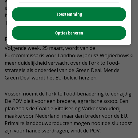
vooralsnog niet in. 'Wel kijken we hoe kan worden
samengewerkt met andere dierenwelzijnslabels, zoals
Toestemming
het label Für mehr Tierschutz van de Duitse
Tierschutzbund.'
Opties beheren
Fork to Food-strategie
Volgende week, 25 maart, wordt van de
Eurocommissaris voor Landbouw Janusz Wojciechowski
meer duidelijkheid verwacht over de Fork to Food-
strategie als onderdeel van de Green Deal. Met de
Green Deal wordt het EU-beleid herzien.
Vossen noemt de Fork to Food-benadering te eenzijdig.
De POV pleit voor een bredere, agrarische scoop. Een
plan zoals de Coalitie Vitalisering Varkenshouderij
maakte voor Nederland, maar dan breder voor de EU.
Primaire landbouwproducten mogen nooit de sluitpost
zijn voor handelsverdragen, vindt de POV.