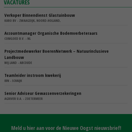
VACATURES
Verkoper Binnendienst Glastuinbouw
KARO BV - ZWAAGDIJK, NOORD-HOLLAND,
Accountmanager Organische Bodemverbeteraars
COMGOED B.V. - NL
Projectmedewerker BoerenNetwerk – Natuurinclusieve
Landbouw
WIJ.LAND - ABCOUDE
Teamleider instroom kwekerij
IBN - SCHAIJK
Senior Adviseur Gewassenverzekeringen
AGRIVER U.A. - ZOETERMEER
Meld u hier aan voor de Nieuwe Oogst nieuwsbrief!