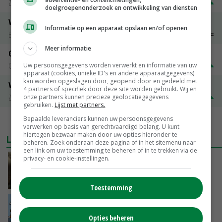
Zuivel NL
€ 269,00
€ 7,00
doelgroepenonderzoek en ontwikkeling van diensten
Vleeskuikens 2001-2600 gr
Informatie op een apparaat opslaan en/of openen
Barneveld
€ 1,09
~
€ 1,11
Meer informatie
Gerst
Groningen
€ 197,00
€ 2,00
Uw persoonsgegevens worden verwerkt en informatie van uw
apparaat (cookies, unieke ID's en andere apparaatgegevens)
kan worden opgeslagen door, geopend door en gedeeld met
Volle melkpoeder
4 partners of specifiek door deze site worden gebruikt. Wij en
Zuivel NL
€ 345,00
€ 20,00
onze partners kunnen precieze geolocatiegegevens
gebruiken.
Lijst met partners.
Bepaalde leveranciers kunnen uw persoonsgegevens
MEER MARKTPRIJZEN
verwerken op basis van gerechtvaardigd belang. U kunt
hiertegen bezwaar maken door uw opties hieronder te
LAATSTE NIEUWS
beheren. Zoek onderaan deze pagina of in het sitemenu naar
een link om uw toestemming te beheren of in te trekken via de
privacy- en cookie-instellingen.
‘Samenwerking A-ware en Amalthea gaat
zorgen voor meer balans’
GISTEREN, 16:01
Toestemming
Internationale vraag naar geitenzuivel blijft
groot: Nederland in Europese top
Opties beheren