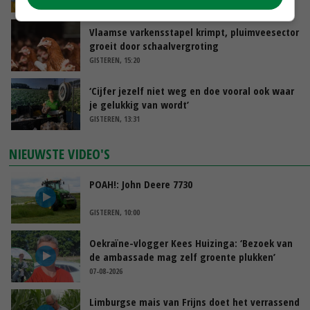
GISTEREN, 15:33
Vlaamse varkensstapel krimpt, pluimveesector
groeit door schaalvergroting
GISTEREN, 15:20
‘Cijfer jezelf niet weg en doe vooral ook waar
je gelukkig van wordt’
GISTEREN, 13:31
NIEUWSTE VIDEO'S
POAH!: John Deere 7730
GISTEREN, 10:00
Oekraïne-vlogger Kees Huizinga: ‘Bezoek van
de ambassade mag zelf groente plukken’
07-08-2026
Limburgse mais van Frijns doet het verrassend