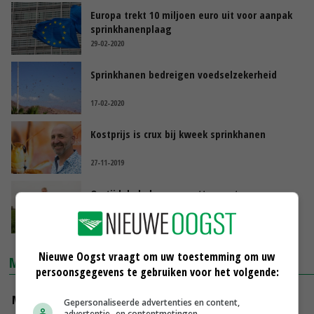
Europa trekt 10 miljoen euro uit voor aanpak
sprinkhanenplaag
29-02-2020
Sprinkhanen bedreigen voedselzekerheid
17-02-2020
Kostprijs is crux bij kweek sprinkhanen
27-11-2019
Op tijd de bakens verzetten met
sprinkhanen
27-11-2019
Nieuwe Oogst vraagt om uw toestemming om uw
MARKTPRIJZEN
persoonsgegevens te gebruiken voor het volgende:
Magere melkpoeder
Gepersonaliseerde advertenties en content,
advertentie- en contentmetingen,