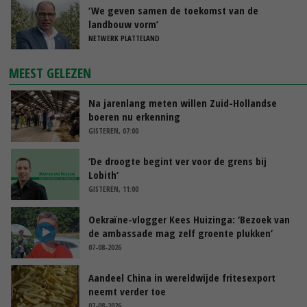
‘We geven samen de toekomst van de
landbouw vorm’
NETWERK PLATTELAND
MEEST GELEZEN
Na jarenlang meten willen Zuid-Hollandse
boeren nu erkenning
GISTEREN, 07:00
‘De droogte begint ver voor de grens bij
Lobith’
GISTEREN, 11:00
Oekraïne-vlogger Kees Huizinga: ‘Bezoek van
de ambassade mag zelf groente plukken’
07-08-2026
Aandeel China in wereldwijde fritesexport
neemt verder toe
07-08-2026