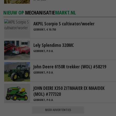
NIEUW OP
MECHANISATIE
MARKT.NL
AKPIL Scorpio S cultivator/woeler
GEBRUIKT, € 10.750
Lely Splendimo 320MC
GEBRUIKT, P.O.A.
John Deere 6150R trekker (WOL) #58219
GEBRUIKT, P.O.A.
JOHN DEERE X350 ZITMAAIER EX MAAIDEK
(MOL) #777320
GEBRUIKT, P.O.A.
MEER ADVERTENTIES