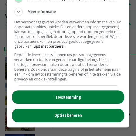
Groningen
€ 197,00
€ 2,00
Meer informatie
Volle melkpoeder
Uw persoonsgegevens worden verwerkt en informatie van uw
Zuivel NL
€ 345,00
€ 20,00
apparaat (cookies, unieke ID's en andere apparaatgegevens)
kan worden opgeslagen door, geopend door en gedeeld met
4 partners of specifiek door deze site worden gebruikt. Wij en
MEER MARKTPRIJZEN
onze partners kunnen precieze geolocatiegegevens
gebruiken.
Lijst met partners.
LAATSTE NIEUWS
Bepaalde leveranciers kunnen uw persoonsgegevens
verwerken op basis van gerechtvaardigd belang. U kunt
Kamervragen over onttrekkingsverbod,
hiertegen bezwaar maken door uw opties hieronder te
minister spreekt van ‘ondernemersrisico’
beheren. Zoek onderaan deze pagina of in het sitemenu naar
een link om uw toestemming te beheren of in te trekken via de
VANDAAG, 16:27
privacy- en cookie-instellingen.
‘Rendement van Krullvarkens komt van de
overkant’
Toestemming
VANDAAG, 15:30
Oorlogen en El Niño stuwen voedselprijzen op
Opties beheren
VANDAAG, 15:04