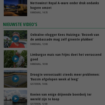
Nettowinst Royal A-ware onder druk ondanks
hogere omzet
VANDAAG, 14:35
NIEUWSTE VIDEO'S
Oekraïne-vlogger Kees Huizinga: ‘Bezoek van
de ambassade mag zelf groente plukken’
VANDAAG, 12:00
Limburgse mais van Frijns doet het verrassend
goed
VANDAAG, 10:00
Droogte veroorzaakt steeds meer problemen:
‘Bassin afgelopen week al leeg’
GISTEREN, 14:06
Koeien van enige drijvende boerderij ter
wereld zijn te koop
GISTEREN, 12:00