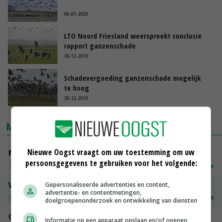
06-01-2020
LTO Noord Friesland weerspreekt conclusie
rapport ganzenschade
30-12-2019
Schadevergoeding ganzenschade mogelijk
te hoog
30-12-2019
MARKTPRIJZEN
Nieuwe Oogst vraagt om uw toestemming om uw
Magere melkpoeder
persoonsgegevens te gebruiken voor het volgende:
Zuivel NL
€ 269,00
€ 7,00
Vleeskuikens 2001-2600 gr
Gepersonaliseerde advertenties en content,
advertentie- en contentmetingen,
Barneveld
€ 1,09
~
€ 1,11
doelgroepenonderzoek en ontwikkeling van diensten
Gerst
Informatie op een apparaat opslaan en/of openen