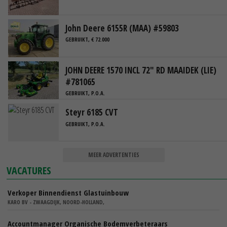
John Deere 6155R (MAA) #59803
GEBRUIKT, € 72.000
JOHN DEERE 1570 INCL 72" RD MAAIDEK (LIE)
#781065
GEBRUIKT, P.O.A.
Steyr 6185 CVT
GEBRUIKT, P.O.A.
MEER ADVERTENTIES
VACATURES
Verkoper Binnendienst Glastuinbouw
KARO BV - ZWAAGDIJK, NOORD-HOLLAND,
Accountmanager Organische Bodemverbeteraars