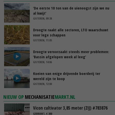
‘De eerste 10 ton van de uienoogst zijn we nu
al kwijt’
GISTEREN, 09:28
Droogte raakt alle sectoren, LTO waarschuwt
voor lege schappen
GISTEREN, 11:05
Droogte veroorzaakt steeds meer problemen:
‘Bassin afgelopen week al leeg’
GISTEREN, 14:06
Koeien van enige drijvende boerderij ter
wereld zijn te koop
GISTEREN, 12:00
NIEUW OP
MECHANISATIE
MARKT.NL
Vicon cultivator 3,85 meter (ZIJ) #783876
GEBRUIKT, € 300