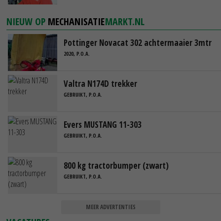
NIEUW OP
MECHANISATIE
MARKT.NL
Pottinger Novacat 302 achtermaaier 3mtr
2020, P.O.A.
Valtra N174D trekker
GEBRUIKT, P.O.A.
Evers MUSTANG 11-303
GEBRUIKT, P.O.A.
800 kg tractorbumper (zwart)
GEBRUIKT, P.O.A.
MEER ADVERTENTIES