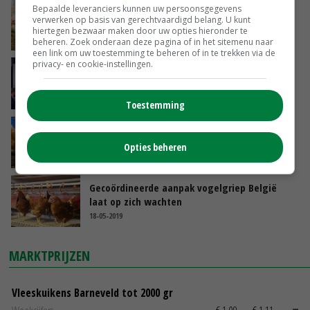
Bepaalde leveranciers kunnen uw persoonsgegevens
Taakstraf voor met entstof frauderende
verwerken op basis van gerechtvaardigd belang. U kunt
dierenarts
hiertegen bezwaar maken door uw opties hieronder te
15-11-2019
beheren. Zoek onderaan deze pagina of in het sitemenu naar
een link om uw toestemming te beheren of in te trekken via de
privacy- en cookie-instellingen.
Oproep ambassadeurs 'Lekker eten voor
iedereen'
28-09-2019
Toestemming
Belgen testen extra op vogelgriep
Opties beheren
17-06-2019
Gecoördineerde aanpak vogelgriep België
laat op zich wachten
18-05-2019
MARKTPRIJZEN
Vleeskuikens Barneveld tot 2000 gr