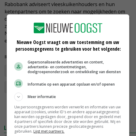
Rabobank adviseert vleeskuikenhouders en hun
ketenpartners om te zoeken naar mogelijkheden om
de kostprijsconcurrentie te ontlopen. Onder meer door
zich te richten op consumentenvoorkeuren in
Noordwest-Europa en te mikken op klanten die wat
extra's vragen.
Nieuwe Oogst vraagt om uw toestemming om uw
persoonsgegevens te gebruiken voor het volgende:
Bekijk meer over:
Gepersonaliseerde advertenties en content,
advertentie- en contentmetingen,
pluimveefokkerij
pluimveeslachterijen
doelgroepenonderzoek en ontwikkeling van diensten
Informatie op een apparaat opslaan en/of openen
vleeskuikens
Meer informatie
Uw persoonsgegevens worden verwerkt en informatie van uw
apparaat (cookies, unieke ID's en andere apparaatgegevens)
kan worden opgeslagen door, geopend door en gedeeld met
4 partners of specifiek door deze site worden gebruikt. Wij en
LEES OOK
onze partners kunnen precieze geolocatiegegevens
gebruiken.
Lijst met partners.