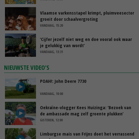
Vlaamse varkensstapel krimpt, pluimveesector
groeit door schaalvergroting
VANDAAG, 15:20
‘Cijfer jezelf niet weg en doe vooral ook waar
je gelukkig van wordt’
VANDAAG, 13:31
NIEUWSTE VIDEO'S
POAH!: John Deere 7730
VANDAAG, 10:00
Oekraïne-vlogger Kees Huizinga: ‘Bezoek van
de ambassade mag zelf groente plukken’
GISTEREN, 12:00
Limburgse mais van Frijns doet het verrassend