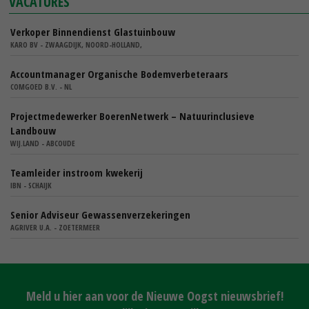
VACATURES
Verkoper Binnendienst Glastuinbouw
KARO BV - ZWAAGDIJK, NOORD-HOLLAND,
Accountmanager Organische Bodemverbeteraars
COMGOED B.V. - NL
Projectmedewerker BoerenNetwerk – Natuurinclusieve
Landbouw
WIJ.LAND - ABCOUDE
Teamleider instroom kwekerij
IBN - SCHAIJK
Senior Adviseur Gewassenverzekeringen
AGRIVER U.A. - ZOETERMEER
Meld u hier aan voor de Nieuwe Oogst nieuwsbrief!