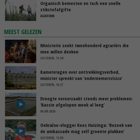
Organisch bemesten en toch een snelle
stikstofafgifte
AGRIFIRM
MEEST GELEZEN
Ministerie zoekt tweehonderd agrariërs die
mee willen denken
GISTEREN, 11:34
Kamervragen over onttrekkingsverbod,
minister spreekt van ‘ondernemersrisico’
GISTEREN, 16:27
Droogte veroorzaakt steeds meer problemen:
‘Bassin afgelopen week al leeg’
06-08-2026
Oekraïne-vlogger Kees Huizinga: ‘Bezoek van
de ambassade mag zelf groente plukken’
GISTEREN, 12:00