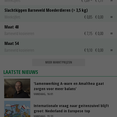
Weekcijfers
€ 1,09
~
€ 1,11
Slachtkippen Barneveld Moederdieren (> 3,5 kg)
Weekcijfers
€ 0,85
€ 0,00
Maat 48
Barneveld kooieieren
€ 7,15
€ 0,00
Maat 54
Barneveld kooieieren
€ 9,10
€ 0,00
MEER MARKTPRIJZEN
LAATSTE NIEUWS
‘Samenwerking A-ware en Amalthea gaat
zorgen voor meer balans’
VANDAAG, 16:01
Internationale vraag naar geitenzuivel blijft
groot: Nederland in Europese top
VANDAAG, 15:33