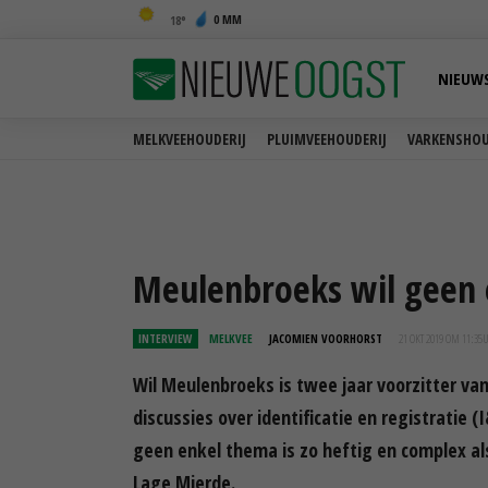
0 MM
18
NIEUW
MELKVEEHOUDERIJ
PLUIMVEEHOUDERIJ
VARKENSHOU
Meulenbroeks wil geen e
INTERVIEW
MELKVEE
JACOMIEN VOORHORST
21 OKT 2019 OM 11:35
Wil Meulenbroeks is twee jaar voorzitter v
discussies over identificatie en registratie
geen enkel thema is zo heftig en complex als
Lage Mierde.