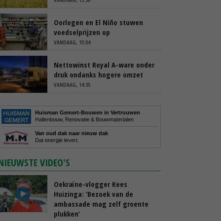
Oorlogen en El Niño stuwen
voedselprijzen op
VANDAAG, 15:04
Nettowinst Royal A-ware onder
druk ondanks hogere omzet
VANDAAG, 14:35
Huisman Gemert-Bouwen in Vertrouwen
Hallenbouw, Renovatie & Bouwmaterialen
Van oud dak naar nieuw dak
Dat energie levert.
NIEUWSTE VIDEO'S
Oekraïne-vlogger Kees
Huizinga: ‘Bezoek van de
ambassade mag zelf groente
plukken’