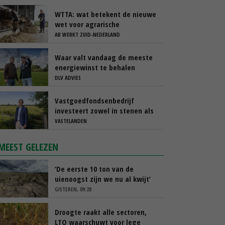
WTTA: wat betekent de nieuwe
wet voor agrarische
ondernemers die werken met
AB WERKT ZUID-NEDERLAND
uitzendkrachten?
Waar valt vandaag de meeste
energiewinst te behalen
DLV ADVIES
Vastgoedfondsenbedrijf
investeert zowel in stenen als
in mensen
VASTELANDEN
MEEST GELEZEN
‘De eerste 10 ton van de
uienoogst zijn we nu al kwijt’
GISTEREN, 09:28
Droogte raakt alle sectoren,
LTO waarschuwt voor lege