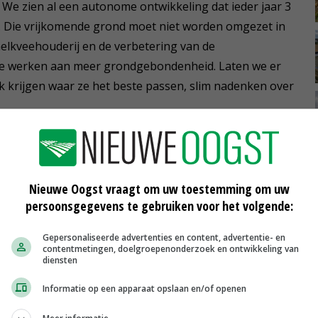
g. We zien al een autonome ontwikkeling dat ieder jaar 3
. Die vrijkomende grond moet niet worden omgezet in
melkveehouderij en de verbetering van de
 we werken aan meer grondgebondenheid. Laten we er
k krijgen waar ze het beste passen, slim nadenken over
es rondom Natura 2000-gebieden. Daar ligt vaak grond
n gras. Daar zou je een schil met extensieve of
Onze kracht is een diverse melkveehouderij. Ik geloof
Nieuwe Oogst vraagt om uw toestemming om uw
persoonsgegevens te gebruiken voor het volgende:
 Beschikbaar budget kunnen we beter besteden aan
Gepersonaliseerde advertenties en content, advertentie- en
contentmetingen, doelgroepenonderzoek en ontwikkeling van
diensten
s verdienen financiële steun en snelheid. Zorg als
Informatie op een apparaat opslaan en/of openen
org via wet- en regelgeving dat die systemen sneller