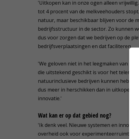
'Uitkopen kan in onze ogen alleen vrijwilli
tot 4 procent van de melkveehouders stopt
natuur, maar beschikbaar blijven voor de 
bedrijfsstructuur in de sector. Zo kunnen
dus voor zorgen dat we bedrijven op de ple
bedrijfsverplaatsingen en dat faciliteren.
'We geloven niet in het leegmaken van zon
die uitstekend geschikt is voor het telen va
natuurinclusieve bedrijven kunnen hebben. 
dus meer in herschikken dan in uitkopen.
innovatie.'
Wat kan er op dat gebied nog?
'Ik denk veel. Nieuwe systemen en innovatie
overheid ook voor experimenteerruimte en z