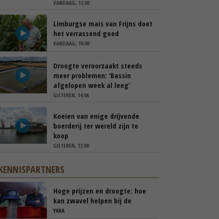
VANDAAG, 12:00
Limburgse mais van Frijns doet
het verrassend goed
VANDAAG, 10:00
Droogte veroorzaakt steeds
meer problemen: ‘Bassin
afgelopen week al leeg’
GISTEREN, 14:06
Koeien van enige drijvende
boerderij ter wereld zijn te
koop
GISTEREN, 12:00
KENNISPARTNERS
Hoge prijzen en droogte: hoe
kan zwavel helpen bij de
bemesting?
YARA