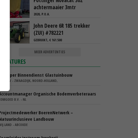
Pottinger Novacat 302
achtermaaier 3mtr
2020, P.O.A.
John Deere 6R 185 trekker
(ZUI) #782221
GEBRUIKT, € 161.500
MEER ADVERTENTIES
VACATURES
Verkoper Binnendienst Glastuinbouw
KARO BV - ZWAAGDIJK, NOORD-HOLLAND,
Accountmanager Organische Bodemverbeteraars
COMGOED B.V. - NL
Projectmedewerker BoerenNetwerk –
Natuurinclusieve Landbouw
WIJ.LAND - ABCOUDE
Teamleider instroom kwekerij