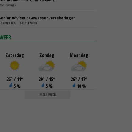
IBN - SCHAIJK
Senior Adviseur Gewassenverzekeringen
AGRIVER U.A. - ZOETERMEER
WEER
Zaterdag
Zondag
Maandag
26
°
/ 11
°
29
°
/ 15
°
26
°
/ 17
°
5 %
5 %
10 %
MEER WEER