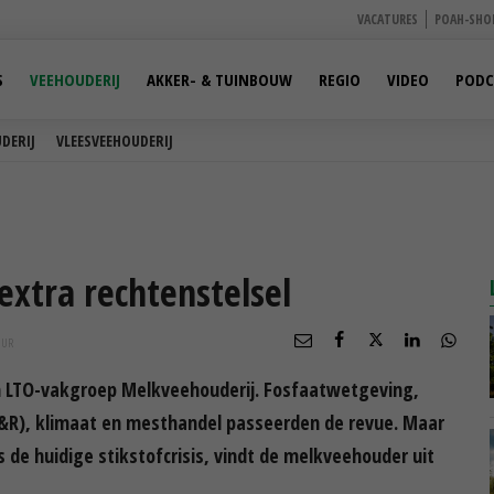
VACATURES
POAH-SHO
S
VEEHOUDERIJ
AKKER- & TUINBOUW
REGIO
VIDEO
PODC
DERIJ
VLEESVEEHOUDERIJ
xtra rechtenstelsel
UUR
an LTO-vakgroep Melkveehouderij. Fosfaatwetgeving,
 (I&R), klimaat en mesthandel passeerden de revue. Maar
 de huidige stikstofcrisis, vindt de melkveehouder uit