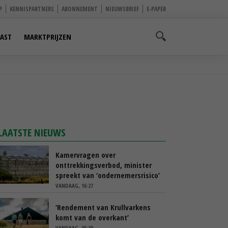
P
KENNISPARTNERS
ABONNEMENT
NIEUWSBRIEF
E-PAPER
AST
MARKTPRIJZEN
LAATSTE NIEUWS
Kamervragen over
onttrekkingsverbod, minister
spreekt van ‘ondernemersrisico’
VANDAAG, 16:27
‘Rendement van Krullvarkens
komt van de overkant’
VANDAAG, 15:30