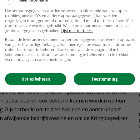
Meer informatie
 het kader van intern salderen.'
Uw persoonsgegevens worden verwerkt en informatie van uw apparaat
(cookies, unieke ID's en andere apparaatgegevens) kan worden
opgeslagen door, geopend door en gedeeld met 4 partners of specifiek
door deze site worden gebruikt. Wij en onze partners kunnen precieze
e aanpak en op intern salderen. Dus het zo organiseren
geolocatiegegevens gebruiken.
Lijst met partners.
oniak wordt opgekocht door de industrie en andere
Bepaalde leveranciers kunnen uw persoonsgegevens verwerken op basis
van gerechtvaardigd belang. U kunt hiertegen bezwaar maken door uw
talage. Dat is voor ons echt onacceptabel. We we nemen
opties hieronder te beheren. Zoek onderaan deze pagina of in het
sitemenu naar een link om uw toestemming te beheren of in te trekken
 onze sector niet op voor andere sectoren.'
via de privacy- en cookie-instellingen.
oep en landbouwminister Carola Schouten? Krijgt u
Opties beheren
Toestemming
aam verder komen, is de Kringloopwijzer. Die willen we
en, zodat boeren ook beloond kunnen worden op hun
dig. Bijvoorbeeld om te zien hoe een en ander uitpakt
n afwijkende bedrijfsvoering en om de Kringloopwijzer