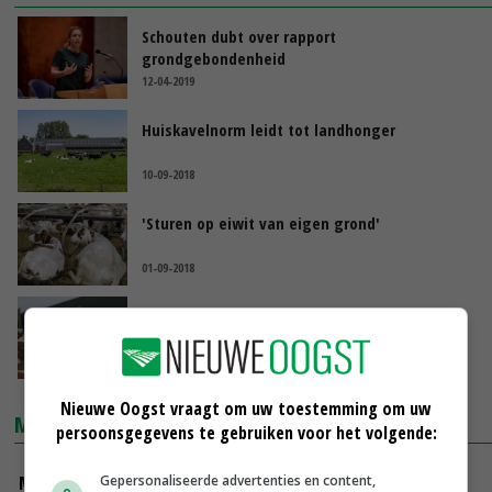
Schouten dubt over rapport
grondgebondenheid
12-04-2019
Huiskavelnorm leidt tot landhonger
10-09-2018
'Sturen op eiwit van eigen grond'
01-09-2018
Wisselende reacties op visie
grondgebondenheid
20-06-2018
Nieuwe Oogst vraagt om uw toestemming om uw
MARKTPRIJZEN
persoonsgegevens te gebruiken voor het volgende:
Gepersonaliseerde advertenties en content,
Magere melkpoeder