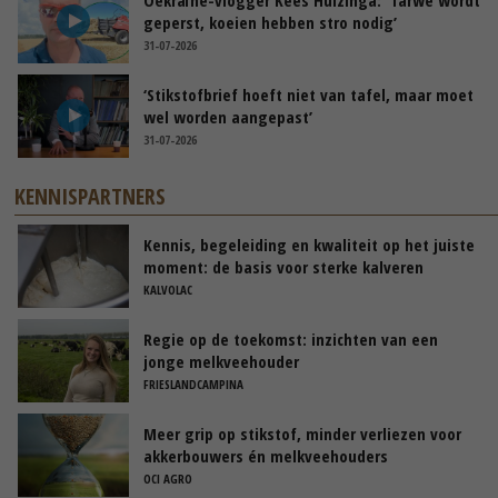
geperst, koeien hebben stro nodig’
31-07-2026
‘Stikstofbrief hoeft niet van tafel, maar moet
wel worden aangepast’
31-07-2026
KENNISPARTNERS
Kennis, begeleiding en kwaliteit op het juiste
moment: de basis voor sterke kalveren
KALVOLAC
Regie op de toekomst: inzichten van een
jonge melkveehouder
FRIESLANDCAMPINA
Meer grip op stikstof, minder verliezen voor
akkerbouwers én melkveehouders
OCI AGRO