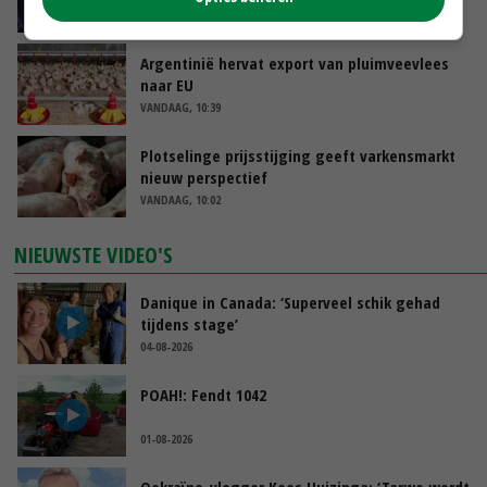
VANDAAG, 11:00
Argentinië hervat export van pluimveevlees
naar EU
VANDAAG, 10:39
Plotselinge prijsstijging geeft varkensmarkt
nieuw perspectief
VANDAAG, 10:02
NIEUWSTE VIDEO'S
Danique in Canada: ‘Superveel schik gehad
tijdens stage’
04-08-2026
POAH!: Fendt 1042
01-08-2026
Oekraïne-vlogger Kees Huizinga: ‘Tarwe wordt