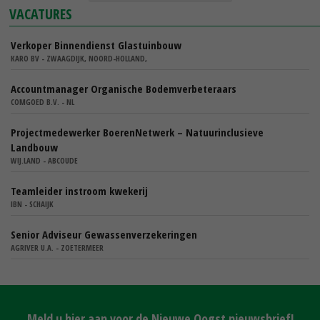
VACATURES
Verkoper Binnendienst Glastuinbouw
KARO BV - ZWAAGDIJK, NOORD-HOLLAND,
Accountmanager Organische Bodemverbeteraars
COMGOED B.V. - NL
Projectmedewerker BoerenNetwerk – Natuurinclusieve
Landbouw
WIJ.LAND - ABCOUDE
Teamleider instroom kwekerij
IBN - SCHAIJK
Senior Adviseur Gewassenverzekeringen
AGRIVER U.A. - ZOETERMEER
Meld u hier aan voor de Nieuwe Oogst nieuwsbrief!