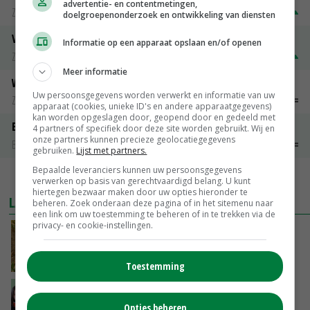
advertentie- en contentmetingen,
Zuivel weekprijzen
€ 269,00
€ 7,00
doelgroepenonderzoek en ontwikkeling van diensten
Volle melkpoeder
Informatie op een apparaat opslaan en/of openen
Zuivel weekprijzen
€ 345,00
€ 20,00
Meer informatie
Weipoeder
Uw persoonsgegevens worden verwerkt en informatie van uw
Zuivel weekprijzen
€ 134,00
€ 0,00
apparaat (cookies, unieke ID's en andere apparaatgegevens)
kan worden opgeslagen door, geopend door en gedeeld met
Boeren Gouda 12 kg
4 partners of specifiek door deze site worden gebruikt. Wij en
onze partners kunnen precieze geolocatiegegevens
Boerenkaas
€ 6,05
€ 0,00
gebruiken.
Lijst met partners.
Bepaalde leveranciers kunnen uw persoonsgegevens
MEER MARKTPRIJZEN
verwerken op basis van gerechtvaardigd belang. U kunt
hiertegen bezwaar maken door uw opties hieronder te
LAATSTE NIEUWS
beheren. Zoek onderaan deze pagina of in het sitemenu naar
een link om uw toestemming te beheren of in te trekken via de
privacy- en cookie-instellingen.
Droogte raakt alle sectoren, LTO waarschuwt
voor lege schappen
VANDAAG, 11:05
Toestemming
‘Het is letterlijk en figuurlijk een hete zomer’
Opties beheren