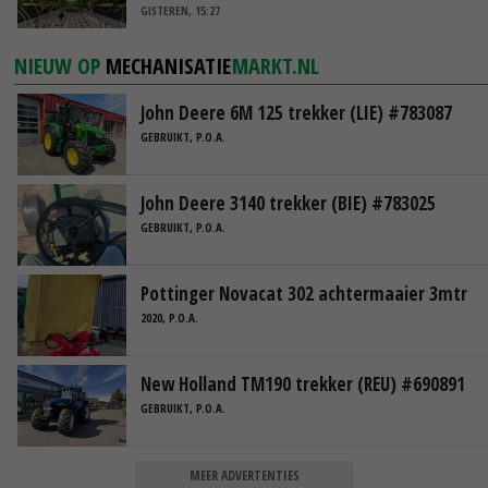
GISTEREN, 15:27
NIEUW OP
MECHANISATIE
MARKT.NL
John Deere 6M 125 trekker (LIE) #783087
GEBRUIKT, P.O.A.
John Deere 3140 trekker (BIE) #783025
GEBRUIKT, P.O.A.
Pottinger Novacat 302 achtermaaier 3mtr
2020, P.O.A.
New Holland TM190 trekker (REU) #690891
GEBRUIKT, P.O.A.
MEER ADVERTENTIES