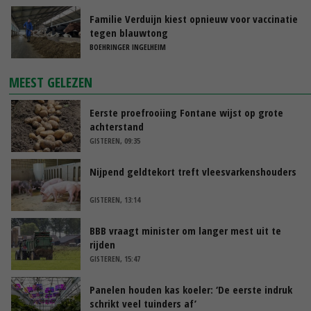
Familie Verduijn kiest opnieuw voor vaccinatie
tegen blauwtong
BOEHRINGER INGELHEIM
MEEST GELEZEN
Eerste proefrooiing Fontane wijst op grote
achterstand
GISTEREN, 09:35
Nijpend geldtekort treft vleesvarkenshouders
GISTEREN, 13:14
BBB vraagt minister om langer mest uit te
rijden
GISTEREN, 15:47
Panelen houden kas koeler: ‘De eerste indruk
schrikt veel tuinders af’